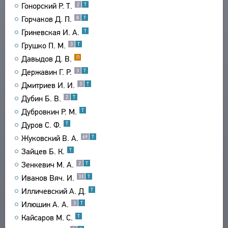
Гонорский Р. Т.
2
Т
СВЯЗИ
Горчаков Д. П.
8
Т
СОЗДАТЕЛИ ПРОЕКТА
Гриневская И. А.
Т
Грушко П. М.
3
Т
Давыдов Д. В.
П
Державин Г. Р.
3
Т
Дмитриев И. И.
3
Т
Дубин Б. В.
2
Т
Дубровкин Р. М.
Т
Дуров С. Ф.
Т
Жуковский В. А.
69
Т
Зайцев Б. К.
Т
Зенкевич М. А.
2
Т
Иванов Вяч. И.
33
Т
Илличевский А. Д.
Т
Илюшин А. А.
3
Т
Кайсаров М. С.
Т