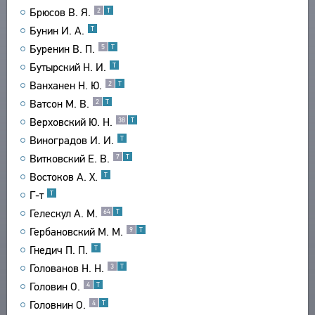
Брюсов В. Я.
2
Т
ТЕКСТЫ
ЭНЦИКЛОПЕДИЯ
Бунин И. А.
Т
АВТОРЫ
СЛОВНИК
Буренин В. П.
5
Т
ПРОИЗВЕДЕНИЯ
ТЕЗАУРУС
Бутырский Н. И.
ВСЕ БИОСПРАВКИ
Т
ИЗДАНИЯ
СТРУКТУРА
Ванханен Н. Ю.
2
Т
ПОИСК
ПОЭТЫ
ИССЛЕДОВАНИЯ
УКАЗАТЕЛЬ ТЕРМИНОВ
Ватсон М. В.
2
Т
ПЕРЕВОДЧИКИ
О ПРОЕКТЕ
АВТОРЫ
Верховский Ю. Н.
38
Т
ИССЛЕДОВАТЕЛИ
ПРОИЗВЕДЕНИЯ
КРАТКО О ПРОЕКТЕ
Виноградов И. И.
Т
ОБРАТНАЯ СВЯЗЬ
ИЗДАНИЯ
ЦЕЛИ ПРОЕКТА
Витковский Е. В.
7
Т
ПОЛЬЗОВАТЕЛЬСКОЕ СОГЛАШЕНИЕ
БИБЛИОГРАФИЧЕСКИЕ ПУБЛИКАЦИИ
ПОДСИСТЕМЫ
Востоков А. Х.
Т
СОСТАВИТЕЛИ
КОРПУС
Г-т
Т
ЗАКЛАДКИ
Гелескул А. М.
ПРОИЗВЕДЕНИЯ
БИБЛИОТЕКА
64
Т
Гербановский М. М.
9
Т
ИЗДАНИЯ
ЭНЦИКЛОПЕДИЯ
Гнедич П. П.
Т
ТЕЗАУРУС
Голованов Н. Н.
3
Т
ФУНКЦИОНАЛЬНОСТЬ
Головин О.
4
Т
УКАЗАТЕЛИ
Головнин О.
4
Т
ПОИСК