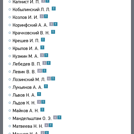
Капнист И. П.
3
Т
Кобылинский Л. Л.
Т
Козлов И. И.
3
Т
Коринфский А. А.
3
Т
Крачковский В. Н.
Т
Крешев И. П.
Т
Крылов И. А.
Т
Кузмин М. А.
3
Т
Лебедев В. П.
3
Т
Левик В. В.
20
Т
Лозинский М. Л.
4
Т
Лукьянов А. А.
Т
Львов Н. А.
Т
Льдов К. Н.
3
Т
Майков А. Н.
Т
Мандельштам О. Э.
4
Т
Матвеева Н. Н.
4
Т
Мацнев Н. А.
2
Т