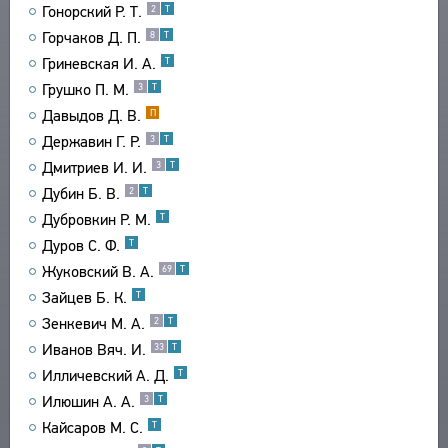
Гонорский Р. Т.
2
Т
СВЯЗИ
Горчаков Д. П.
8
Т
СОЗДАТЕЛИ ПРОЕКТА
Гриневская И. А.
Т
Грушко П. М.
3
Т
Давыдов Д. В.
П
Державин Г. Р.
3
Т
Дмитриев И. И.
3
Т
Дубин Б. В.
2
Т
Дубровкин Р. М.
Т
Дуров С. Ф.
Т
Жуковский В. А.
69
Т
Зайцев Б. К.
Т
Зенкевич М. А.
2
Т
Иванов Вяч. И.
33
Т
Илличевский А. Д.
Т
Илюшин А. А.
3
Т
Кайсаров М. С.
Т