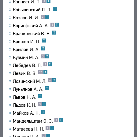
Капнист И. П.
3
Т
Кобылинский Л. Л.
Т
Козлов И. И.
3
Т
Коринфский А. А.
3
Т
Крачковский В. Н.
Т
Крешев И. П.
Т
Крылов И. А.
Т
Кузмин М. А.
3
Т
Лебедев В. П.
3
Т
Левик В. В.
20
Т
Лозинский М. Л.
4
Т
Лукьянов А. А.
Т
Львов Н. А.
Т
Льдов К. Н.
3
Т
Майков А. Н.
Т
Мандельштам О. Э.
4
Т
Матвеева Н. Н.
4
Т
Мацнев Н. А.
2
Т