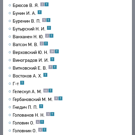
Брюсов В. Я.
2
Т
ТЕКСТЫ
ЭНЦИКЛОПЕДИЯ
Бунин И. А.
Т
АВТОРЫ
СЛОВНИК
Буренин В. П.
5
Т
ПРОИЗВЕДЕНИЯ
ТЕЗАУРУС
Бутырский Н. И.
ВСЕ БИОСПРАВКИ
Т
ИЗДАНИЯ
СТРУКТУРА
Ванханен Н. Ю.
2
Т
ПОИСК
ПОЭТЫ
ИССЛЕДОВАНИЯ
УКАЗАТЕЛЬ ТЕРМИНОВ
Ватсон М. В.
2
Т
ПЕРЕВОДЧИКИ
О ПРОЕКТЕ
АВТОРЫ
Верховский Ю. Н.
38
Т
ИССЛЕДОВАТЕЛИ
ПРОИЗВЕДЕНИЯ
КРАТКО О ПРОЕКТЕ
Виноградов И. И.
Т
ОБРАТНАЯ СВЯЗЬ
ИЗДАНИЯ
ЦЕЛИ ПРОЕКТА
Витковский Е. В.
7
Т
ПОЛЬЗОВАТЕЛЬСКОЕ СОГЛАШЕНИЕ
БИБЛИОГРАФИЧЕСКИЕ ПУБЛИКАЦИИ
ПОДСИСТЕМЫ
Востоков А. Х.
Т
СОСТАВИТЕЛИ
КОРПУС
Г-т
Т
ЗАКЛАДКИ
Гелескул А. М.
ПРОИЗВЕДЕНИЯ
БИБЛИОТЕКА
64
Т
Гербановский М. М.
9
Т
ИЗДАНИЯ
ЭНЦИКЛОПЕДИЯ
Гнедич П. П.
Т
ТЕЗАУРУС
Голованов Н. Н.
3
Т
ФУНКЦИОНАЛЬНОСТЬ
Головин О.
4
Т
УКАЗАТЕЛИ
Головнин О.
4
Т
ПОИСК