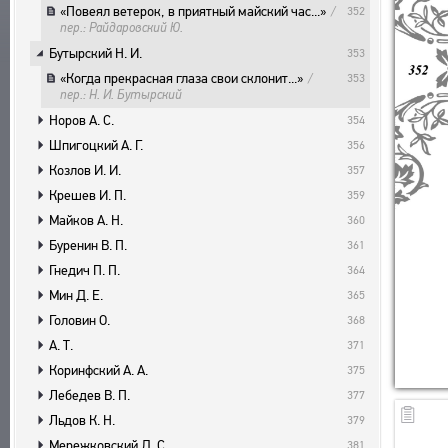
ПОЛЬЗОВАТЕЛЬСКОЕ СОГЛАШЕНИЕ
БИБЛИОГРАФИЧЕСКИЕ ПУБЛИКАЦИИ
ПОДСИСТЕМЫ
«Повеял ветерок, в приятный майский час...»
/
352
пер.: Райдаровский Ю.
СОСТАВИТЕЛИ
КОРПУС
ЗАКЛАДКИ
Бутырский Н. И.
353
ПРОИЗВЕДЕНИЯ
БИБЛИОТЕКА
«Когда прекрасная глаза свои склонит...»
/
353
ИЗДАНИЯ
ЭНЦИКЛОПЕДИЯ
пер.: Н. И. Бутырский
ТЕЗАУРУС
Норов А. С.
354
Шпигоцкий А. Г.
356
ФУНКЦИОНАЛЬНОСТЬ
Козлов И. И.
357
УКАЗАТЕЛИ
Крешев И. П.
359
ПОИСК
Майков А. Н.
360
СВЯЗИ
Буренин В. П.
361
СОЗДАТЕЛИ ПРОЕКТА
Гнедич П. П.
364
Мин Д. Е.
365
Головин О.
368
А. Т.
371
Коринфский А. А.
375
Лебедев В. П.
377
Льдов К. Н.
379
Мережковский Д. С.
381