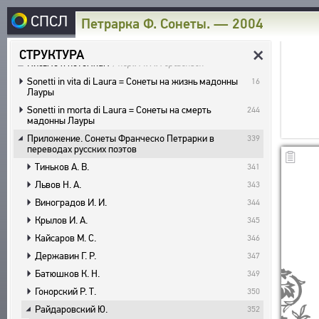
СПСЛ
Петрарка Ф. Сонеты. — 2004
Суперобложка
Суперобложка
Титульные листы
1
СТРУКТУРА
Письмо к потомкам
/ пер.: М. А. Гершензон
5
~
СТРУКТУРА
Sonetti in vita di Laura = Сонеты на жизнь мадонны
16
ГЛАВНАЯ
I
ОПИСАНИЕ ДОКУМЕНТА
Лауры
B
СВЯЗАННЫЕ ТЕКСТЫ
Sonetti in morta di Laura = Сонеты на смерть
244
КОРПУС
L
ИЗДАНИЯ И ИССЛЕДОВАНИЯ
мадонны Лауры
Q
W
ТЕСТ / ГРАФИКА
РУССКОЯЗЫЧНЫЕ АВТОРЫ
Приложение. Сонеты Франческо Петрарки в
339
1
2
3
РЕЖИМ ПРОСМОТРА
БИБЛИОТЕКА
переводах русских поэтов
+
-
/
*
МАСШТАБ / РАЗМЕР ТЕКСТА
ИНОЯЗЫЧНЫЕ АВТОРЫ
ТЕКСТЫ
Тиньков А. В.
341
H
ЭТОТ ЭКРАН
ЭНЦИКЛОПЕДИЯ
РУССКОЯЗЫЧНЫЕ ПРОИЗВЕДЕНИЯ
АВТОРЫ
Львов Н. А.
343
ИНОЯЗЫЧНЫЕ ПРОИЗВЕДЕНИЯ
СЛОВНИК
Виноградов И. И.
344
ПРОИЗВЕДЕНИЯ
ТЕЗАУРУС
МЕТРИКА
ВСЕ БИОСПРАВКИ
Крылов И. А.
345
ИЗДАНИЯ
СТРУКТУРА
ПОИСК
СТРОФИКА
ПОЭТЫ
Кайсаров М. С.
346
ИССЛЕДОВАНИЯ
УКАЗАТЕЛЬ ТЕРМИНОВ
ЯЗЫКИ
Державин Г. Р.
ПЕРЕВОДЧИКИ
347
О ПРОЕКТЕ
АВТОРЫ
Батюшков К. Н.
349
РЕЧЕВЫЕ ФОРМЫ
ИССЛЕДОВАТЕЛИ
ПРОИЗВЕДЕНИЯ
КРАТКО О ПРОЕКТЕ
Гонорский Р. Т.
350
ОБРАТНАЯ СВЯЗЬ
ТИПЫ
ИЗДАНИЯ
ЦЕЛИ ПРОЕКТА
Райдаровский Ю.
352
КОЛИЧЕСТВО ПЕРЕВОДОВ