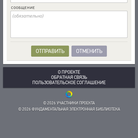
ЗАКЛАДКИ
ПРОИЗВЕДЕНИЯ
БИБЛИОТЕКА
СООБЩЕНИЕ
ИЗДАНИЯ
ЭНЦИКЛОПЕДИЯ
ТЕЗАУРУС
ФУНКЦИОНАЛЬНОСТЬ
УКАЗАТЕЛИ
ПОИСК
ОТПРАВИТЬ
ОТМЕНИТЬ
СВЯЗИ
СОЗДАТЕЛИ ПРОЕКТА
О ПРОЕКТЕ
ОБРАТНАЯ СВЯЗЬ
ПОЛЬЗОВАТЕЛЬСКОЕ СОГЛАШЕНИЕ
© 2026 УЧАСТНИКИ ПРОЕКТА
© 2026 ФУНДАМЕНТАЛЬНАЯ ЭЛЕКТРОННАЯ БИБЛИОТЕКА