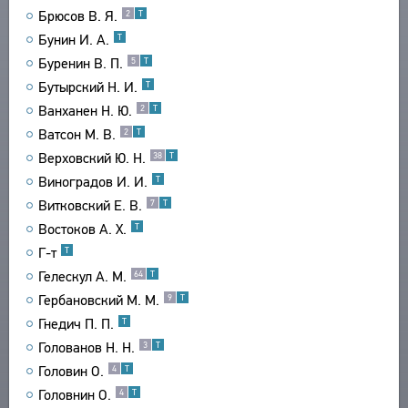
Брюсов В. Я.
2
Т
ТЕКСТЫ
ЭНЦИКЛОПЕДИЯ
Бунин И. А.
Т
АВТОРЫ
СЛОВНИК
Буренин В. П.
5
Т
ПРОИЗВЕДЕНИЯ
ТЕЗАУРУС
Бутырский Н. И.
ВСЕ БИОСПРАВКИ
Т
ИЗДАНИЯ
СТРУКТУРА
Ванханен Н. Ю.
2
Т
ПОИСК
ПОЭТЫ
ИССЛЕДОВАНИЯ
УКАЗАТЕЛЬ ТЕРМИНОВ
Ватсон М. В.
2
Т
ПЕРЕВОДЧИКИ
О ПРОЕКТЕ
АВТОРЫ
Верховский Ю. Н.
38
Т
ИССЛЕДОВАТЕЛИ
ПРОИЗВЕДЕНИЯ
КРАТКО О ПРОЕКТЕ
Виноградов И. И.
Т
ОБРАТНАЯ СВЯЗЬ
ИЗДАНИЯ
ЦЕЛИ ПРОЕКТА
Витковский Е. В.
7
Т
ПОЛЬЗОВАТЕЛЬСКОЕ СОГЛАШЕНИЕ
БИБЛИОГРАФИЧЕСКИЕ ПУБЛИКАЦИИ
ПОДСИСТЕМЫ
Востоков А. Х.
Т
СОСТАВИТЕЛИ
КОРПУС
Г-т
Т
ЗАКЛАДКИ
Гелескул А. М.
ПРОИЗВЕДЕНИЯ
БИБЛИОТЕКА
64
Т
Гербановский М. М.
9
Т
ИЗДАНИЯ
ЭНЦИКЛОПЕДИЯ
Гнедич П. П.
Т
ТЕЗАУРУС
Голованов Н. Н.
3
Т
ФУНКЦИОНАЛЬНОСТЬ
Головин О.
4
Т
УКАЗАТЕЛИ
Головнин О.
4
Т
ПОИСК