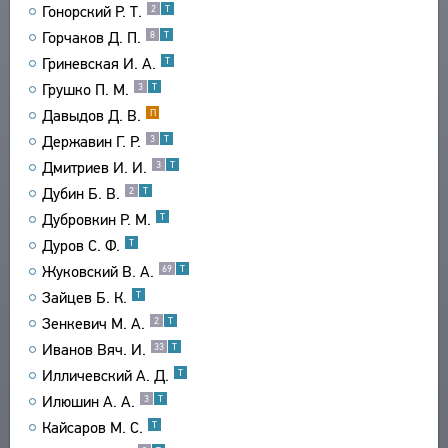
Гонорский Р. Т.
2
Т
СВЯЗИ
Горчаков Д. П.
8
Т
СОЗДАТЕЛИ ПРОЕКТА
Гриневская И. А.
Т
Грушко П. М.
3
Т
Давыдов Д. В.
П
Державин Г. Р.
3
Т
Дмитриев И. И.
3
Т
Дубин Б. В.
2
Т
Дубровкин Р. М.
Т
Дуров С. Ф.
Т
Жуковский В. А.
69
Т
Зайцев Б. К.
Т
Зенкевич М. А.
2
Т
Иванов Вяч. И.
33
Т
Илличевский А. Д.
Т
Илюшин А. А.
3
Т
Кайсаров М. С.
Т