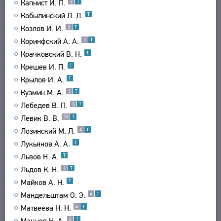
Капнист И. П.
3
Т
Кобылинский Л. Л.
Т
Козлов И. И.
3
Т
Коринфский А. А.
3
Т
Крачковский В. Н.
Т
Крешев И. П.
Т
Крылов И. А.
Т
Кузмин М. А.
3
Т
Лебедев В. П.
3
Т
Левик В. В.
20
Т
Лозинский М. Л.
4
Т
Лукьянов А. А.
Т
Львов Н. А.
Т
Льдов К. Н.
3
Т
Майков А. Н.
Т
Мандельштам О. Э.
4
Т
Матвеева Н. Н.
4
Т
Мацнев Н. А.
2
Т