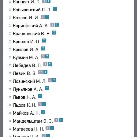
Капнист И. П.
3
Т
Кобылинский Л. Л.
Т
Козлов И. И.
3
Т
Коринфский А. А.
3
Т
Крачковский В. Н.
Т
Крешев И. П.
Т
Крылов И. А.
Т
Кузмин М. А.
3
Т
Лебедев В. П.
3
Т
Левик В. В.
20
Т
Лозинский М. Л.
4
Т
Лукьянов А. А.
Т
Львов Н. А.
Т
Льдов К. Н.
3
Т
Майков А. Н.
Т
Мандельштам О. Э.
4
Т
Матвеева Н. Н.
4
Т
Мацнев Н. А.
2
Т