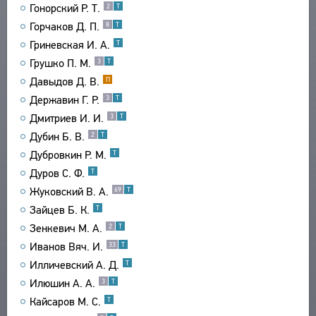
Гонорский Р. Т.
2
Т
СВЯЗИ
Горчаков Д. П.
8
Т
СОЗДАТЕЛИ ПРОЕКТА
Гриневская И. А.
Т
Грушко П. М.
3
Т
Давыдов Д. В.
П
Державин Г. Р.
3
Т
Дмитриев И. И.
3
Т
Дубин Б. В.
2
Т
Дубровкин Р. М.
Т
Дуров С. Ф.
Т
Жуковский В. А.
69
Т
Зайцев Б. К.
Т
Зенкевич М. А.
2
Т
Иванов Вяч. И.
33
Т
Илличевский А. Д.
Т
Илюшин А. А.
3
Т
Кайсаров М. С.
Т