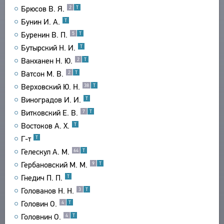
Брюсов В. Я.
2
Т
ТЕКСТЫ
ЭНЦИКЛОПЕДИЯ
Бунин И. А.
Т
АВТОРЫ
СЛОВНИК
Буренин В. П.
5
Т
ПРОИЗВЕДЕНИЯ
ТЕЗАУРУС
Бутырский Н. И.
ВСЕ БИОСПРАВКИ
Т
ИЗДАНИЯ
СТРУКТУРА
Ванханен Н. Ю.
2
Т
ПОИСК
ПОЭТЫ
ИССЛЕДОВАНИЯ
УКАЗАТЕЛЬ ТЕРМИНОВ
Ватсон М. В.
2
Т
ПЕРЕВОДЧИКИ
О ПРОЕКТЕ
АВТОРЫ
Верховский Ю. Н.
38
Т
ИССЛЕДОВАТЕЛИ
ПРОИЗВЕДЕНИЯ
КРАТКО О ПРОЕКТЕ
Виноградов И. И.
Т
ОБРАТНАЯ СВЯЗЬ
ИЗДАНИЯ
ЦЕЛИ ПРОЕКТА
Витковский Е. В.
7
Т
ПОЛЬЗОВАТЕЛЬСКОЕ СОГЛАШЕНИЕ
БИБЛИОГРАФИЧЕСКИЕ ПУБЛИКАЦИИ
ПОДСИСТЕМЫ
Востоков А. Х.
Т
СОСТАВИТЕЛИ
КОРПУС
Г-т
Т
ЗАКЛАДКИ
Гелескул А. М.
ПРОИЗВЕДЕНИЯ
БИБЛИОТЕКА
64
Т
Гербановский М. М.
9
Т
ИЗДАНИЯ
ЭНЦИКЛОПЕДИЯ
Гнедич П. П.
Т
ТЕЗАУРУС
Голованов Н. Н.
3
Т
ФУНКЦИОНАЛЬНОСТЬ
Головин О.
4
Т
УКАЗАТЕЛИ
Головнин О.
4
Т
ПОИСК