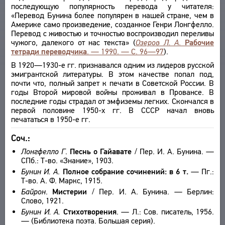
последующую популярность перевода у читателя:
«Перевод Бунина более популярен в нашей стране, чем в
Америке само произведение, созданное Генри Лонгфелло.
Перевод с живостью и точностью воспроизводил переливы
чужого, далекого от нас текста» (
Озеров Л. А
.
Рабочие
тетради переводчика
. — 1990. — С. 96—97
).
В 1920—1930-е гг. признавался одним из лидеров русской
эмигрантской литературы. В этом качестве попал под,
почти что, полный запрет к печати в Советской России. В
годы Второй мировой войны проживал в Провансе. В
последние годы страдал от эмфиземы легких. Скончался в
первой половине 1950-х гг. В СССР начал вновь
печататься в 1950-е гг.
Соч.:
Лонгфелло Г
.
Песнь о Гайавате
/ Пер. И. А. Бунина. —
СПб.: Т-во. «Знание», 1903.
Бунин И. А
.
Полное собрание сочинений: в 6 т.
— Пг.:
Т-во. А. Ф. Маркс, 1915.
Байрон
.
Мистерии
/ Пер. И. А. Бунина. — Берлин:
Слово, 1921.
Бунин И. А.
Стихотворения
. — Л.: Сов. писатель, 1956.
— (Библиотека поэта. Большая серия).