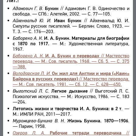
Лит.:
Адамович Г. В
.
Бунин
// Адамович Г. В. Одиночество и
свобода. — СПб.: Алетейя, 2002. — С. 77—105.
Айхенвальд Ю. И
.
Иван Бунин
// Айхенвальд Ю. И.
Силуэты русских писателей. — Берлин: Слово, 1923. —
Т. 3. — С. 176—203.
Бабореко А. К
.
И. А. Бунин. Материалы для биографии
с 1870 по 1917.
— М.: Художественная литература,
1967.
Бабореко А. К
.
И. А. Бунин о переводах
// Мастерство
перевода. — М.: Сов. писатель, 1968. — Сб. 5. — С. 375
—388.
Володарская Л. И
.
Он жил для Англии и мира («Каин»
Байрона в русских переводах)
// Мастерство перевода.
— М.: Сов. писатель, 1981. — Сб. 12. — С. 428—450.
Выготский Л. С
.
Легкое дыхание
// Выготский Л. С.
Психология искусства. — М.: Искусство, 1986. — С. 183
—204.
Летопись жизни и творчества И. А. Бунина: в 2 т
. —
М.: ИМЛИ РАН, 2011—2017.
Муромцева-Бунина В. Н
.
Жизнь Бунина. 1870—1906
.
— Париж, 1958.
Озеров Л. А
.
Рабочие тетради переводчика
//