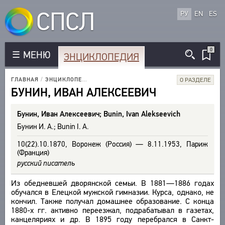
СПСЛ
РУ
EN
ES
0
МЕНЮ
ЭНЦИКЛОПЕДИЯ
КОРПУС
РУССКОЯЗЫЧНЫЕ АВТОРЫ
ГЛАВНАЯ
/
ЭНЦИКЛОПЕДИЯ
/
ВСЕ БИОСПРАВКИ
/
БУНИН И. А.
О РАЗДЕЛЕ
БИБЛИОТЕКА
ИНОЯЗЫЧНЫЕ АВТОРЫ
БУНИН, ИВАН АЛЕКСЕЕВИЧ
ТЕКСТЫ
ЭНЦИКЛОПЕДИЯ
РУССКОЯЗЫЧНЫЕ ПРОИЗВЕДЕНИЯ
АВТОРЫ
Бунин, Иван Алексеевич; Bunin, Ivan Alekseevich
ИНОЯЗЫЧНЫЕ ПРОИЗВЕДЕНИЯ
СЛОВНИК
ПРОИЗВЕДЕНИЯ
Бунин И. А.; Bunin I. A.
МЕТРИКА
ВСЕ БИОСПРАВКИ
ИЗДАНИЯ
10(22).10.1870, Воронеж (Россия) — 8.11.1953, Париж
СТРОФИКА
ПОЭТЫ
(Франция)
ИССЛЕДОВАНИЯ
ЯЗЫКИ
ПЕРЕВОДЧИКИ
русский писатель
АВТОРЫ
РЕЧЕВЫЕ ФОРМЫ
ИССЛЕДОВАТЕЛИ
ПРОИЗВЕДЕНИЯ
Из обедневшей дворянской семьи. В 1881—1886 годах
ТИПЫ
обучался в Елецкой мужской гимназии. Курса, однако, не
ИЗДАНИЯ
ТЕЗАУРУС
кончил. Также получал домашнее образование. С конца
КОЛИЧЕСТВО ПЕРЕВОДОВ
БИБЛИОГРАФИЧЕСКИЕ ПУБЛИКАЦИИ
1880-х гг. активно переезжал, подрабатывал в газетах,
СТРУКТУРА
ПОИСК
канцеляриях и др. В 1895 году перебрался в Санкт-
СОСТАВИТЕЛИ
УКАЗАТЕЛЬ ТЕРМИНОВ