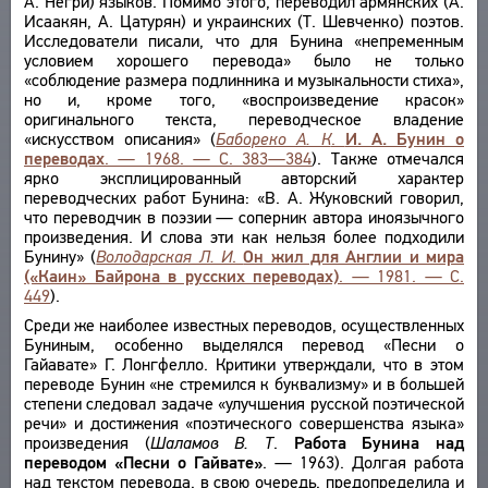
А. Негри) языков. Помимо этого, переводил армянских (А.
Исаакян, А. Цатурян) и украинских (Т. Шевченко) поэтов.
Исследователи писали, что для Бунина «непременным
условием хорошего перевода» было не только
«соблюдение размера подлинника и музыкальности стиха»,
но и, кроме того, «воспроизведение красок»
оригинального текста, переводческое владение
«искусством описания» (
Бабореко А. К
.
И. А. Бунин о
переводах
. — 1968. — С. 383—384
). Также отмечался
ярко эксплицированный авторский характер
переводческих работ Бунина: «В. А. Жуковский говорил,
что переводчик в поэзии — соперник автора иноязычного
произведения. И слова эти как нельзя более подходили
Бунину» (
Володарская Л. И
.
Он жил для Англии и мира
(«Каин» Байрона в русских переводах)
. — 1981. — С.
449
).
Среди же наиболее известных переводов, осуществленных
Буниным, особенно выделялся перевод «Песни о
Гайавате» Г. Лонгфелло. Критики утверждали, что в этом
переводе Бунин «не стремился к буквализму» и в большей
степени следовал задаче «улучшения русской поэтической
речи» и достижения «поэтического совершенства языка»
произведения (
Шаламов В. Т
.
Работа Бунина над
переводом «Песни о Гайвате»
. — 1963). Долгая работа
над текстом перевода, в свою очередь, предопределила и