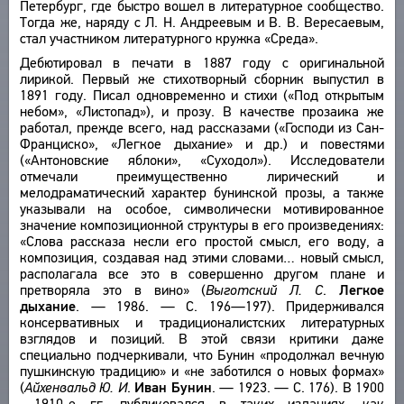
Петербург, где быстро вошел в литературное сообщество.
О ПРОЕКТЕ
ПРОИЗВЕДЕНИЯ
Тогда же, наряду с Л. Н. Андреевым и В. В. Вересаевым,
стал участником литературного кружка «Среда».
ИЗДАНИЯ
КРАТКО О ПРОЕКТЕ
ОБРАТНАЯ СВЯЗЬ
Дебютировал в печати в 1887 году с оригинальной
ЦЕЛИ ПРОЕКТА
лирикой. Первый же стихотворный сборник выпустил в
1891 году. Писал одновременно и стихи («Под открытым
ПОЛЬЗОВАТЕЛЬСКОЕ СОГЛАШЕНИЕ
ПОДСИСТЕМЫ
небом», «Листопад»), и прозу. В качестве прозаика же
КОРПУС
работал, прежде всего, над рассказами («Господи из Сан-
ЗАКЛАДКИ
Франциско», «Легкое дыхание» и др.) и повестями
БИБЛИОТЕКА
(«Антоновские яблоки», «Суходол»). Исследователи
ЭНЦИКЛОПЕДИЯ
отмечали преимущественно лирический и
мелодраматический характер бунинской прозы, а также
ТЕЗАУРУС
указывали на особое, символически мотивированное
значение композиционной структуры в его произведениях:
ФУНКЦИОНАЛЬНОСТЬ
«Слова рассказа несли его простой смысл, его воду, а
УКАЗАТЕЛИ
композиция, создавая над этими словами… новый смысл,
располагала все это в совершенно другом плане и
ПОИСК
претворяла это в вино» (
Выготский Л. С
.
Легкое
СВЯЗИ
дыхание
. — 1986. — С. 196—197). Придерживался
консервативных и традиционалистских литературных
СОЗДАТЕЛИ ПРОЕКТА
взглядов и позиций. В этой связи критики даже
специально подчеркивали, что Бунин «продолжал вечную
пушкинскую традицию» и «не заботился о новых формах»
(
Айхенвальд Ю. И
.
Иван Бунин
. — 1923. — С. 176). В 1900
—1910-е гг. публиковался в таких изданиях, как