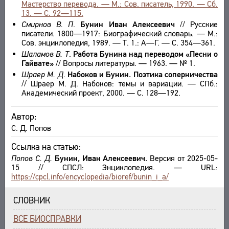
Мастерство перевода. — М.: Сов. писатель, 1990. — Сб.
13. — С. 92—115.
Смирнов В. П
.
Бунин Иван Алексеевич
// Русские
писатели. 1800—1917: Биографический словарь. — М.:
Сов. энциклопедия, 1989. — Т. 1.: А—Г. — С. 354—361.
Шаламов В. Т
.
Работа Бунина над переводом «Песни о
Гайвате»
// Вопросы литературы. — 1963. — № 1.
Шраер М. Д
.
Набоков и Бунин. Поэтика соперничества
// Шраер М. Д. Набоков: темы и вариации. — СПб.:
Академический проект, 2000. — С. 128—192.
Автор:
С. Д. Попов
Ссылка на статью:
Попов С. Д.
Бунин, Иван Алексеевич.
Версия от 2025-05-
15 // СПСЛ: Энциклопедия. — URL:
https://cpcl.info/encyclopedia/bioref/bunin_i_a/
СЛОВНИК
ВСЕ БИОСПРАВКИ