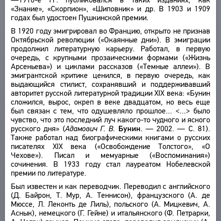
«Знание», «Скорпион», «Шиповник» и др. В 1903 и 1909
годах был удостоен Пушкинской премии.
В 1920 году эмигрировал во Францию, открыто не признав
Октябрьской революции («Окаянные дни»). В эмиграции
продолжил литературную карьеру. Работал, в первую
очередь, с крупными прозаическими формами («Жизнь
Арсеньева») и циклами рассказов («Темные аллеи»). В
эмигрантской критике ценился, в первую очередь, как
выдающийся стилист, сохранявший и поддерживавший
авторитет русской литературной традиции XIX века: «Бунин
сложился, вырос, окреп в веке двадцатом, но весь еще
был связан с тем, что одушевляло прошлое… <…> было
чувство, что это последний луч какого-то чудного и ясного
русского дня» (
Адамович Г. В
.
Бунин
. — 2002. — С. 81).
Также работал над биографическими книгами о русских
писателях XIX века («Освобождение Толстого», «О
Чехове»). Писал и мемуарные («Воспоминания»)
сочинения. В 1933 году стал лауреатом Нобелевской
премии по литературе.
Был известен и как переводчик. Переводил с английского
(Д. Байрон, Т. Мур, А. Теннисон), французского (А. де
Мюссе, Л. Леконть де Лиль), польского (А. Мицкевич, А.
Аснык), немецкого (Г. Гейне) и итальянского (Ф. Петрарки,