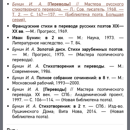
Бунин И. А.
[Переводы]
// Мастера русского
стихотворного перевода. — Л.: Сов. писатель, 1968. —
Т. 2. — С. 147—157. — (Библиотека поэта. Большая
серия).
Французские стихи в переводе русских поэтов XIX—
XX вв
. —М.: Прогресс, 1969.
Иван Бунин: в 2 кн
. — М.: Наука, 1973. —
Литературное наследство. — Т. 84.
Бунин И. А
.
Золотой диск. Стихи зарубежных поэтов
.
— М.: Прогресс, 1975. — (Мастера поэтического
перевода).
Бунин И. А
.
Стихотворения и переводы
. — М.:
Современник, 1986.
Бунин И. А
.
Полное собрание сочинений: в 8 т
. — М.:
Московский рабочий, 1993—2000.
Бунин И. А.
[Переводы]
// Мастера поэтического
перевода. XX век. — СПб.: Академический проект,
1997. — С. 106—114. — (Новая библиотека поэта).
Бунин И. А
.
Стихотворения: в 2 т
. — СПб.: Изд-во.
Пушкинского Дома; Вита Нова, 2014. — (Новая
библиотека поэта).