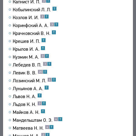
Капнист И. П.
3
Т
Кобылинский Л. Л.
Т
Козлов И. И.
3
Т
Коринфский А. А.
3
Т
Крачковский В. Н.
Т
Крешев И. П.
Т
Крылов И. А.
Т
Кузмин М. А.
3
Т
Лебедев В. П.
3
Т
Левик В. В.
20
Т
Лозинский М. Л.
4
Т
Лукьянов А. А.
Т
Львов Н. А.
Т
Льдов К. Н.
3
Т
Майков А. Н.
Т
Мандельштам О. Э.
4
Т
Матвеева Н. Н.
4
Т
Мацнев Н. А.
2
Т