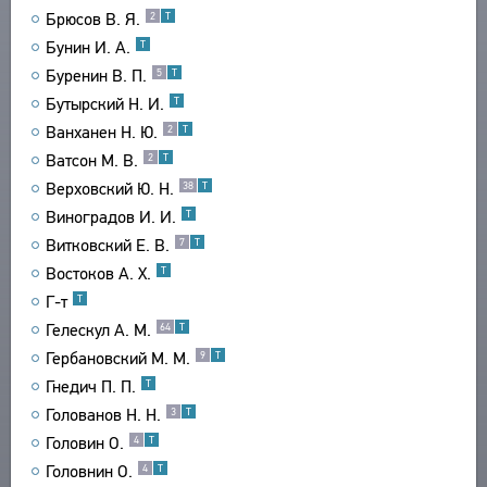
Брюсов В. Я.
2
Т
ТЕКСТЫ
ЭНЦИКЛОПЕДИЯ
Бунин И. А.
Т
АВТОРЫ
СЛОВНИК
Буренин В. П.
5
Т
ПРОИЗВЕДЕНИЯ
ТЕЗАУРУС
Бутырский Н. И.
ВСЕ БИОСПРАВКИ
Т
ИЗДАНИЯ
СТРУКТУРА
Ванханен Н. Ю.
2
Т
ПОИСК
ПОЭТЫ
ИССЛЕДОВАНИЯ
УКАЗАТЕЛЬ ТЕРМИНОВ
Ватсон М. В.
2
Т
ПЕРЕВОДЧИКИ
О ПРОЕКТЕ
АВТОРЫ
Верховский Ю. Н.
38
Т
ИССЛЕДОВАТЕЛИ
ПРОИЗВЕДЕНИЯ
КРАТКО О ПРОЕКТЕ
Виноградов И. И.
Т
ОБРАТНАЯ СВЯЗЬ
ИЗДАНИЯ
ЦЕЛИ ПРОЕКТА
Витковский Е. В.
7
Т
ПОЛЬЗОВАТЕЛЬСКОЕ СОГЛАШЕНИЕ
БИБЛИОГРАФИЧЕСКИЕ ПУБЛИКАЦИИ
ПОДСИСТЕМЫ
Востоков А. Х.
Т
СОСТАВИТЕЛИ
КОРПУС
Г-т
Т
ЗАКЛАДКИ
Гелескул А. М.
ПРОИЗВЕДЕНИЯ
БИБЛИОТЕКА
64
Т
Гербановский М. М.
9
Т
ИЗДАНИЯ
ЭНЦИКЛОПЕДИЯ
Гнедич П. П.
Т
ТЕЗАУРУС
Голованов Н. Н.
3
Т
ФУНКЦИОНАЛЬНОСТЬ
Головин О.
4
Т
УКАЗАТЕЛИ
Головнин О.
4
Т
ПОИСК