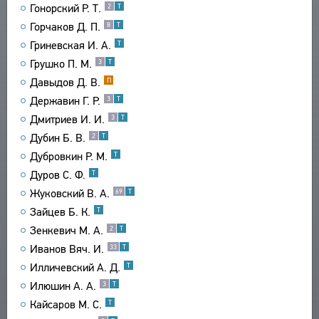
Гонорский Р. Т.
2
Т
СВЯЗИ
Горчаков Д. П.
8
Т
СОЗДАТЕЛИ ПРОЕКТА
Гриневская И. А.
Т
Грушко П. М.
3
Т
Давыдов Д. В.
П
Державин Г. Р.
3
Т
Дмитриев И. И.
3
Т
Дубин Б. В.
2
Т
Дубровкин Р. М.
Т
Дуров С. Ф.
Т
Жуковский В. А.
69
Т
Зайцев Б. К.
Т
Зенкевич М. А.
2
Т
Иванов Вяч. И.
33
Т
Илличевский А. Д.
Т
Илюшин А. А.
3
Т
Кайсаров М. С.
Т