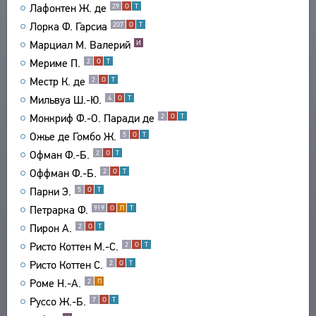
Лафонтен Ж. де
29
О
Т
СВЯЗИ
Лорка Ф. Гарсиа
207
О
Т
СОЗДАТЕЛИ ПРОЕКТА
Марциал М. Валерий
И
Мериме П.
2
О
Т
Местр К. де
2
О
Т
Мильвуа Ш.-Ю.
4
О
Т
Монкриф Ф.-О. Паради де
2
О
Т
Ожье де Гомбо Ж.
5
О
Т
Офман Ф.-Б.
2
О
Т
Оффман Ф.-Б.
2
О
Т
Парни Э.
5
О
Т
Петрарка Ф.
919
О
П
Т
Пирон А.
2
О
Т
Ристо Коттен М.-С.
2
О
Т
Ристо Коттен С.
2
О
Т
Роме Н.-А.
2
П
Руссо Ж.-Б.
7
О
Т