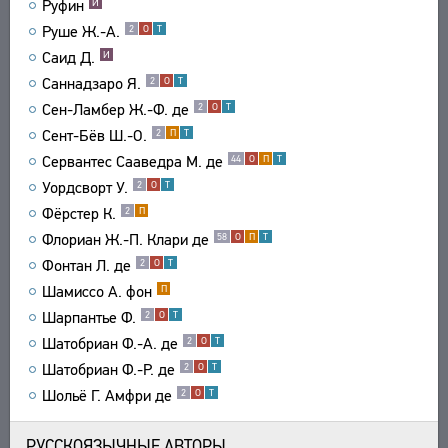
Руфин
И
Руше Ж.-А.
2
О
Т
Саид Д.
И
Саннадзаро Я.
2
О
Т
Сен-Ламбер Ж.-Ф. де
2
О
Т
Сент-Бёв Ш.-О.
2
П
Т
Сервантес Сааведра М. де
44
О
П
Т
Уордсворт У.
2
О
Т
Фёрстер К.
2
П
Флориан Ж.-П. Клари де
58
О
П
Т
Фонтан Л. де
2
О
Т
Шамиссо А. фон
П
Шарпантье Ф.
2
О
Т
Шатобриан Ф.-А. де
2
О
Т
Шатобриан Ф.-Р. де
2
О
Т
Шольё Г. Амфри де
2
О
Т
РУССКОЯЗЫЧНЫЕ АВТОРЫ