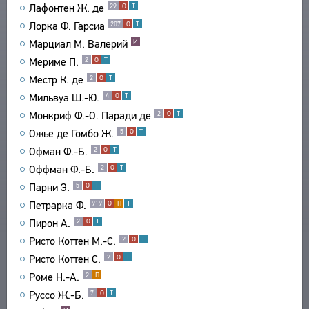
Лафонтен Ж. де
29
О
Т
СВЯЗИ
Лорка Ф. Гарсиа
207
О
Т
СОЗДАТЕЛИ ПРОЕКТА
Марциал М. Валерий
И
Мериме П.
2
О
Т
Местр К. де
2
О
Т
Мильвуа Ш.-Ю.
4
О
Т
Монкриф Ф.-О. Паради де
2
О
Т
Ожье де Гомбо Ж.
5
О
Т
Офман Ф.-Б.
2
О
Т
Оффман Ф.-Б.
2
О
Т
Парни Э.
5
О
Т
Петрарка Ф.
919
О
П
Т
Пирон А.
2
О
Т
Ристо Коттен М.-С.
2
О
Т
Ристо Коттен С.
2
О
Т
Роме Н.-А.
2
П
Руссо Ж.-Б.
7
О
Т