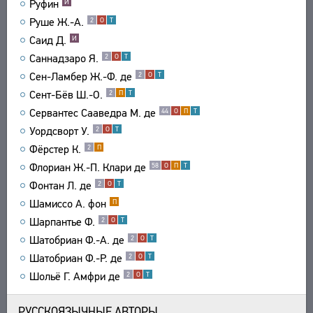
Руфин
И
Руше Ж.-А.
2
О
Т
Саид Д.
И
Саннадзаро Я.
2
О
Т
Сен-Ламбер Ж.-Ф. де
2
О
Т
Сент-Бёв Ш.-О.
2
П
Т
Сервантес Сааведра М. де
44
О
П
Т
Уордсворт У.
2
О
Т
Фёрстер К.
2
П
Флориан Ж.-П. Клари де
58
О
П
Т
Фонтан Л. де
2
О
Т
Шамиссо А. фон
П
Шарпантье Ф.
2
О
Т
Шатобриан Ф.-А. де
2
О
Т
Шатобриан Ф.-Р. де
2
О
Т
Шольё Г. Амфри де
2
О
Т
РУССКОЯЗЫЧНЫЕ АВТОРЫ