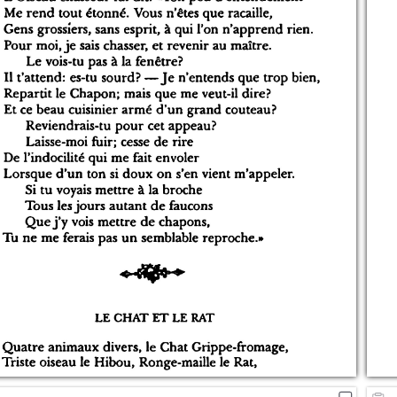
4
5
36
6
7
8
9
10
11
12
13
14
15
16
17
18
19
20
21
22