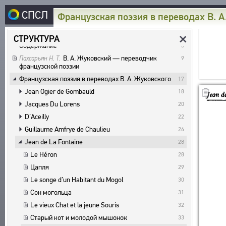
Обложка
Обложка
СПСЛ
Французская поэзия в переводах В. 
Фронтиспис
1
Титульные листы
3
СТРУКТУРА
Содержание
5
~
СТРУКТУРА
В. А. Жуковский — переводчик
Пахсарьян Н. Т.
9
ГЛАВНАЯ
I
ОПИСАНИЕ ДОКУМЕНТА
французской поэзии
B
СВЯЗАННЫЕ ТЕКСТЫ
Французская поэзия в переводах В. А. Жуковского
17
КОРПУС
L
ИЗДАНИЯ И ИССЛЕДОВАНИЯ
Q
W
ТЕСТ / ГРАФИКА
Jean Ogier de Gombauld
18
РУССКОЯЗЫЧНЫЕ АВТОРЫ
1
2
3
РЕЖИМ ПРОСМОТРА
БИБЛИОТЕКА
Jacques Du Lorens
20
+
-
/
*
МАСШТАБ / РАЗМЕР ТЕКСТА
ИНОЯЗЫЧНЫЕ АВТОРЫ
D’Aceilly
22
ТЕКСТЫ
H
ЭТОТ ЭКРАН
ЭНЦИКЛОПЕДИЯ
РУССКОЯЗЫЧНЫЕ ПРОИЗВЕДЕНИЯ
Guillaume Amfrye de Chaulieu
26
АВТОРЫ
ИНОЯЗЫЧНЫЕ ПРОИЗВЕДЕНИЯ
СЛОВНИК
Jean de La Fontaine
28
ПРОИЗВЕДЕНИЯ
ТЕЗАУРУС
МЕТРИКА
ВСЕ БИОСПРАВКИ
Le Héron
28
ИЗДАНИЯ
СТРУКТУРА
ПОИСК
СТРОФИКА
Цапля
ПОЭТЫ
29
ИССЛЕДОВАНИЯ
УКАЗАТЕЛЬ ТЕРМИНОВ
Le songe d’un Habitant du Mogol
30
ЯЗЫКИ
ПЕРЕВОДЧИКИ
О ПРОЕКТЕ
АВТОРЫ
Сон могольца
31
РЕЧЕВЫЕ ФОРМЫ
ИССЛЕДОВАТЕЛИ
ПРОИЗВЕДЕНИЯ
КРАТКО О ПРОЕКТЕ
Le vieux Chat et la jeune Souris
32
ОБРАТНАЯ СВЯЗЬ
ТИПЫ
ИЗДАНИЯ
ЦЕЛИ ПРОЕКТА
Старый кот и молодой мышонок
33
КОЛИЧЕСТВО ПЕРЕВОДОВ