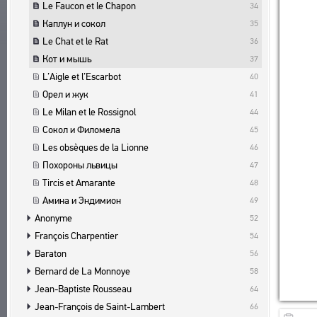
ПОЛЬЗОВАТЕЛЬСКОЕ СОГЛАШЕНИЕ
Le Faucon et le Chapon
БИБЛИОГРАФИЧЕСКИЕ ПУБЛИКАЦИИ
ПОДСИСТЕМЫ
34
Каплун и сокол
35
СОСТАВИТЕЛИ
КОРПУС
ЗАКЛАДКИ
Le Chat et le Rat
36
ПРОИЗВЕДЕНИЯ
БИБЛИОТЕКА
Кот и мышь
37
ИЗДАНИЯ
ЭНЦИКЛОПЕДИЯ
L’Aigle et l’Escarbot
40
ТЕЗАУРУС
Орел и жук
41
ФУНКЦИОНАЛЬНОСТЬ
Le Milan et le Rossignol
44
УКАЗАТЕЛИ
Сокол и Филомела
45
ПОИСК
Les obsèques de la Lionne
46
СВЯЗИ
Похороны львицы
47
Tircis et Amarante
48
СОЗДАТЕЛИ ПРОЕКТА
Амина и Эндимион
49
Anonyme
52
François Charpentier
54
Baraton
56
Bernard de La Monnoye
58
Jean-Baptiste Rousseau
64
Jean-François de Saint-Lambert
66