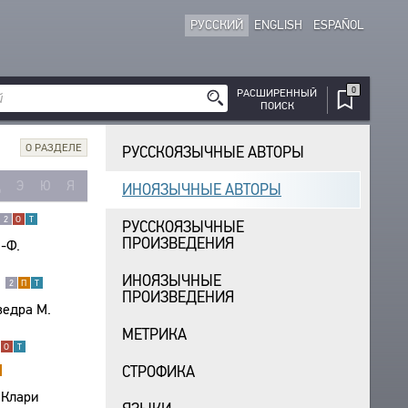
РУССКИЙ
ENGLISH
ESPAÑOL
0
РАСШИРЕННЫЙ
ПОИСК
О РАЗДЕЛЕ
РУССКОЯЗЫЧНЫЕ АВТОРЫ
Щ
Э
Ю
Я
ИНОЯЗЫЧНЫЕ АВТОРЫ
2
О
Т
РУССКОЯЗЫЧНЫЕ
ПРОИЗВЕДЕНИЯ
-Ф.
ИНОЯЗЫЧНЫЕ
.
2
П
Т
ПРОИЗВЕДЕНИЯ
ведра М.
МЕТРИКА
О
Т
СТРОФИКА
 Клари