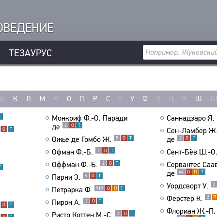
РОВЕДЕНИЕ
ТЕЗАУРУС
И
К
Л
М
Н
О
П
Р
С
Т
У
Ф
Х
Ц
Ч
Ш
Монкриф Ф.-О. Паради
Саннадзаро Я.
Т
де
2
О
Т
Сен-Ламбер Ж.
О
Т
Ожье де Гомбо Ж.
де
5
О
Т
2
О
Т
Офман Ф.-Б.
Сент-Бёв Ш.-О
2
О
Т
Оффман Ф.-Б.
Сервантес Саа
2
О
Т
Т
де
44
О
П
Т
Парни Э.
5
О
Т
Уордсворт У.
2
Петрарка Ф.
919
О
П
Т
Фёрстер К.
2
П
Пирон А.
2
О
Т
О
Т
Флориан Ж.-П.
Ристо Коттен М.-С.
2
О
Т