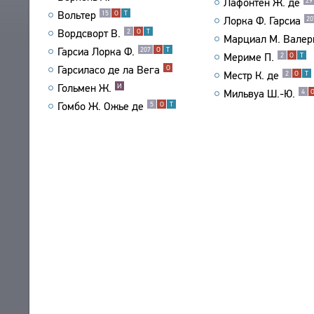
Лафонтен Ж. де
29
Вольтер
15
О
Т
ТЕКСТЫ
Лорка Ф. Гарсиа
20
ЭНЦИКЛОПЕДИЯ
Вордсворт В.
2
О
Т
АВТОРЫ
Марциал М. Валер
СЛОВНИК
Гарсиа Лорка Ф.
207
О
Т
ПРОИЗВЕДЕНИЯ
ТЕЗАУРУС
Мериме П.
2
О
Т
ВСЕ БИОСПРАВКИ
Гарсиласо де ла Вега
О
ИЗДАНИЯ
Местр К. де
2
О
Т
СТРУКТУРА
ПОИСК
ПОЭТЫ
Гольмен Ж.
И
Мильвуа Ш.-Ю.
4
ИССЛЕДОВАНИЯ
УКАЗАТЕЛЬ ТЕРМИНОВ
Гомбо Ж. Ожье де
ПЕРЕВОДЧИКИ
5
О
Т
О ПРОЕКТЕ
АВТОРЫ
ИССЛЕДОВАТЕЛИ
ПРОИЗВЕДЕНИЯ
КРАТКО О ПРОЕКТЕ
ОБРАТНАЯ СВЯЗЬ
ИЗДАНИЯ
ЦЕЛИ ПРОЕКТА
ПОЛЬЗОВАТЕЛЬСКОЕ СОГЛАШЕНИЕ
БИБЛИОГРАФИЧЕСКИЕ ПУБЛИКАЦИИ
ПОДСИСТЕМЫ
СОСТАВИТЕЛИ
КОРПУС
ЗАКЛАДКИ
ПРОИЗВЕДЕНИЯ
БИБЛИОТЕКА
ИЗДАНИЯ
ЭНЦИКЛОПЕДИЯ
ТЕЗАУРУС
ФУНКЦИОНАЛЬНОСТЬ
УКАЗАТЕЛИ
ПОИСК