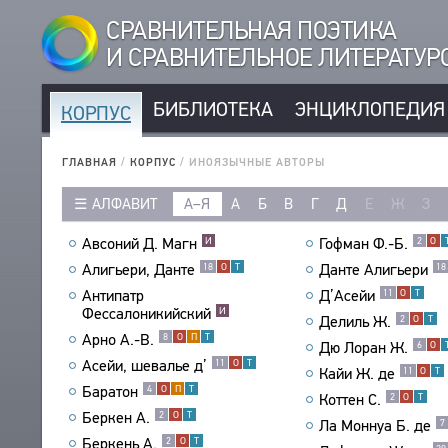
СРАВНИТЕЛЬНАЯ ПОЭТИКА
И СРАВНИТЕЛЬНОЕ ЛИТЕРАТУ
БИБЛИОТЕКА
ЭНЦИКЛОПЕДИЯ
КОРПУС
КОРПУС
РУССКОЯЗЫЧНЫЕ АВТОРЫ
ГЛАВНАЯ
/
КОРПУС
/
ИНОЯЗЫЧНЫЕ АВТОРЫ
ИНОЯЗЫЧНЫЕ АВТОРЫ
АЛФАВИТ
А–Я
А
Б
В
Г
Д
Е
Ж
З
РУССКОЯЗЫЧНЫЕ ПРОИЗВЕДЕНИЯ
ИНОЯЗЫЧНЫЕ ПРОИЗВЕДЕНИЯ
Авсоний Д. Магн
Гофман Ф.-Б.
И
2
О
МЕТРИКА
Алигьери, Данте
Данте Алигьери
18
О
Т
18
СТРОФИКА
Антипатр
Д’Асейи
11
О
Т
Фессалоникийский
И
ЯЗЫКИ
Делиль Ж.
2
О
Т
Арно А.-В.
8
О
П
Т
РЕЧЕВЫЕ ФОРМЫ
Дю Лоран Ж.
6
О
Асейи, шевалье д’
11
О
Т
Кайи Ж. де
11
О
Т
ТИПЫ
Баратон
4
О
П
Т
Коттен С.
2
О
Т
КОЛИЧЕСТВО ПЕРЕВОДОВ
Беркен А.
2
О
Т
Ла Моннуа Б. де
7
БИБЛИОТЕКА
Беркень А.
2
О
Т