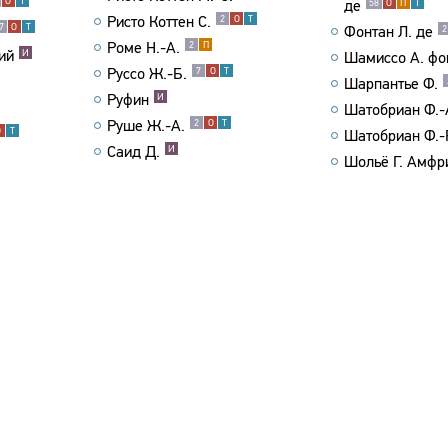
О
Т
де
58
О
П
Т
Ристо Коттен С.
2
О
Т
7
О
Т
Фонтан Л. де
2
Роме Н.-А.
2
П
ий
И
Шамиссо А. фо
Руссо Ж.-Б.
7
О
Т
Шарпантье Ф.
Руфин
И
Шатобриан Ф.-
Руше Ж.-А.
2
О
Т
О
Т
Шатобриан Ф.-Р
Саид Д.
И
Шольё Г. Амфр