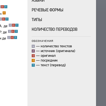
ЯЗЫКИ
О
Т
РЕЧЕВЫЕ ФОРМЫ
н
П
ТИПЫ
2
О
Т
А. де
2
О
Т
КОЛИЧЕСТВО ПЕРЕВОДОВ
. де
2
О
Т
и де
2
О
Т
ОБОЗНАЧЕНИЯ
—
количество текстов
N
—
источник (оригинала)
И
—
оригинал
О
—
посредник
П
—
текст (перевод)
Т