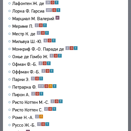
Лафонтен Ж. де
29
О
Т
СВЯЗИ
Лорка Ф. Гарсиа
207
О
Т
СОЗДАТЕЛИ ПРОЕКТА
Марциал М. Валерий
И
Мериме П.
2
О
Т
Местр К. де
2
О
Т
Мильвуа Ш.-Ю.
4
О
Т
Монкриф Ф.-О. Паради де
2
О
Т
Ожье де Гомбо Ж.
5
О
Т
Офман Ф.-Б.
2
О
Т
Оффман Ф.-Б.
2
О
Т
Парни Э.
5
О
Т
Петрарка Ф.
919
О
П
Т
Пирон А.
2
О
Т
Ристо Коттен М.-С.
2
О
Т
Ристо Коттен С.
2
О
Т
Роме Н.-А.
2
П
Руссо Ж.-Б.
7
О
Т