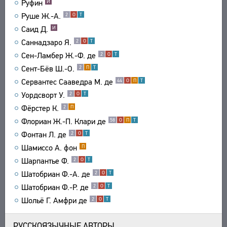
Руфин
И
Руше Ж.-А.
2
О
Т
Саид Д.
И
Саннадзаро Я.
2
О
Т
Сен-Ламбер Ж.-Ф. де
2
О
Т
Сент-Бёв Ш.-О.
2
П
Т
Сервантес Сааведра М. де
44
О
П
Т
Уордсворт У.
2
О
Т
Фёрстер К.
2
П
Флориан Ж.-П. Клари де
58
О
П
Т
Фонтан Л. де
2
О
Т
Шамиссо А. фон
П
Шарпантье Ф.
2
О
Т
Шатобриан Ф.-А. де
2
О
Т
Шатобриан Ф.-Р. де
2
О
Т
Шольё Г. Амфри де
2
О
Т
РУССКОЯЗЫЧНЫЕ АВТОРЫ