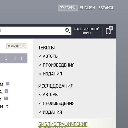
РУССКИЙ
ENGLISH
ESPAÑOL
0
РАСШИРЕННЫЙ
ПОИСК
О РАЗДЕЛЕ
ТЕКСТЫ
АВТОРЫ
Щ
Э
Ю
Я
ПРОИЗВЕДЕНИЯ
ИЗДАНИЯ
М.
4
ИССЛЕДОВАНИЯ
А.
7
АВТОРЫ
И.
3
ПРОИЗВЕДЕНИЯ
И. С.
ИЗДАНИЯ
БИБЛИОГРАФИЧЕСКИЕ