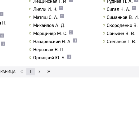
Лещинская Г. И.
Руднев П. А.
2
2
Лилли И. К.
Сигал Н. А.
2
2
2
Матяш С. А.
Симанков В. И.
2
 Н.
Михайлов А. Д.
Скороденко В. 
Морщинер М. С.
Сонькин В. В.
2
6
Назаревский Н. А.
Степанов Г. В.
8
4
Нерознак В. П.
Орлицкий Ю. Б.
2
«
»
ТРАНИЦА
1
2