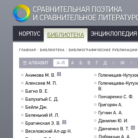
СРАВНИТЕЛЬНАЯ ПОЭТИКА
И СРАВНИТЕЛЬНОЕ ЛИТЕРАТУ
КОРПУС
ЭНЦИКЛОПЕДИЯ
БИБЛИОТЕКА
КОРПУС
РУССКОЯЗЫЧНЫЕ АВТОРЫ
БИБЛИОТЕКА
ГЛАВНАЯ
/
БИБЛИОТЕКА
/
БИБЛИОГРАФИЧЕСКИЕ ПУБЛИКАЦИИ
ИНОЯЗЫЧНЫЕ АВТОРЫ
ТЕКСТЫ
АЛФАВИТ
А–Я
А
Б
В
Г
Д
Е
Ж
З
РУССКОЯЗЫЧНЫЕ ПРОИЗВЕДЕНИЯ
АВТОРЫ
ИНОЯЗЫЧНЫЕ ПРОИЗВЕДЕНИЯ
Акимова М. В.
Голенищев-Кутузов
3
ПРОИЗВЕДЕНИЯ
МЕТРИКА
Алексеев М. П.
Голенищева-Кутуз
ИЗДАНИЯ
В.
СТРОФИКА
Багно В. Е.
ИССЛЕДОВАНИЯ
Гончаренко С. Ф.
ЯЗЫКИ
Балухатый С. Д.
АВТОРЫ
Григорян А.
РЕЧЕВЫЕ ФОРМЫ
Бейли Дж.
ПРОИЗВЕДЕНИЯ
Гугнин А. А.
Беленький И. Л.
ТИПЫ
ИЗДАНИЯ
Данилин Ю. И.
Брагинская Э. В.
2
КОЛИЧЕСТВО ПЕРЕВОДОВ
Данченко В. Т.
БИБЛИОГРАФИЧЕСКИЕ ПУБЛИКАЦИИ
4
Веселовский Ал-др Н.
СОСТАВИТЕЛИ
Добрицын А. А.