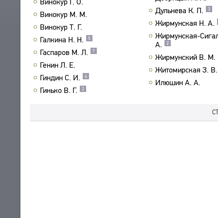
Винокур Г. О.
Дульнева К. П.
3
ПРОИЗВЕДЕНИЯ
Винокур М. М.
Жирмунская Н. А.
ИЗДАНИЯ
Винокур Т. Г.
Жирмунская-Сигал
Галкина Н. Н.
5
А.
2
ЭНЦИКЛОПЕДИЯ
Гаспаров М. Л.
7
Жирмунский В. М.
СЛОВНИК
Генин Л. Е.
ТЕЗАУРУС
Житомирская З. В.
ВСЕ БИОСПРАВКИ
Гиндин С. И.
4
СТРУКТУРА
Илюшин А. А.
ПОИСК
ПОЭТЫ
Гинько В. Г.
2
УКАЗАТЕЛЬ ТЕРМИНОВ
ПЕРЕВОДЧИКИ
О ПРОЕКТЕ
С
ИССЛЕДОВАТЕЛИ
КРАТКО О ПРОЕКТЕ
ОБРАТНАЯ СВЯЗЬ
ЦЕЛИ ПРОЕКТА
ПОЛЬЗОВАТЕЛЬСКОЕ СОГЛАШЕНИЕ
ПОДСИСТЕМЫ
КОРПУС
ЗАКЛАДКИ
БИБЛИОТЕКА
ЭНЦИКЛОПЕДИЯ
ТЕЗАУРУС
ФУНКЦИОНАЛЬНОСТЬ