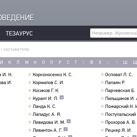
РОВЕДЕНИЕ
ТЕЗАУРУС
/
СОСТАВИТЕЛИ
И
К
Л
М
Н
О
П
Р
С
Т
У
Ф
Х
Ц
Ч
Ш
 И. Н.
Корконосенко К. С.
Осповат Л. С.
ова И.
Кормилов С. И.
Папаян Р.
Косиков Г. К.
Парчевская Б. 
Курант И. Л.
Пильщиков И. 
4
Ланда К. С.
Пожарский Н. 
Лапидус А. Я.
Поступальский 
Левидова И. М.
Прохоров А. В.
4
Левинтон А. Г.
Рецкер Я. И.
2