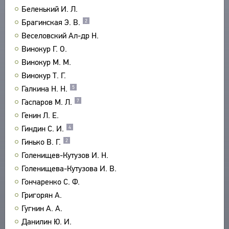
Беленький И. Л.
ПРОИЗВЕДЕНИЯ
Брагинская Э. В.
2
ИЗДАНИЯ
Веселовский Ал-др Н.
ЭНЦИКЛОПЕДИЯ
Винокур Г. О.
Винокур М. М.
СЛОВНИК
ТЕЗАУРУС
Винокур Т. Г.
ВСЕ БИОСПРАВКИ
СТРУКТУРА
Галкина Н. Н.
5
ПОИСК
ПОЭТЫ
УКАЗАТЕЛЬ ТЕРМИНОВ
Гаспаров М. Л.
7
ПЕРЕВОДЧИКИ
О ПРОЕКТЕ
Генин Л. Е.
ИССЛЕДОВАТЕЛИ
КРАТКО О ПРОЕКТЕ
Гиндин С. И.
4
ОБРАТНАЯ СВЯЗЬ
Гинько В. Г.
ЦЕЛИ ПРОЕКТА
2
ПОЛЬЗОВАТЕЛЬСКОЕ СОГЛАШЕНИЕ
Голенищев-Кутузов И. Н.
ПОДСИСТЕМЫ
Голенищева-Кутузова И. В.
КОРПУС
ЗАКЛАДКИ
Гончаренко С. Ф.
БИБЛИОТЕКА
Григорян А.
ЭНЦИКЛОПЕДИЯ
Гугнин А. А.
ТЕЗАУРУС
Данилин Ю. И.
ФУНКЦИОНАЛЬНОСТЬ