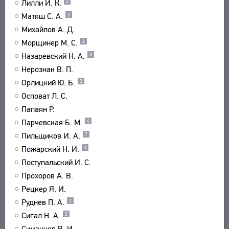
Лилли И. К.
2
Матяш С. А.
2
Михайлов А. Д.
Морщинер М. С.
2
Назаревский Н. А.
8
Нерознак В. П.
Орлицкий Ю. Б.
2
Осповат Л. С.
Папаян Р.
Парчевская Б. М.
4
Пильщиков И. А.
7
Пожарский Н. И.
3
Поступальский И. С.
Прохоров А. В.
Рецкер Я. И.
Руднев П. А.
2
Сигал Н. А.
2
Симанков В. И.