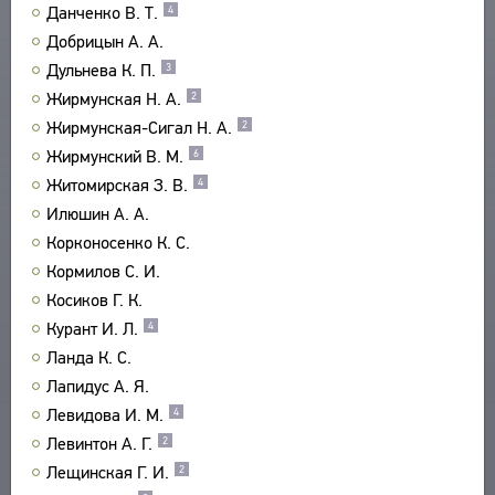
Данченко В. Т.
4
УКАЗАТЕЛИ
Добрицын А. А.
ПОИСК
Дульнева К. П.
3
СВЯЗИ
Жирмунская Н. А.
2
СОЗДАТЕЛИ ПРОЕКТА
Жирмунская-Сигал Н. А.
2
Жирмунский В. М.
6
Житомирская З. В.
4
Илюшин А. А.
Корконосенко К. С.
Кормилов С. И.
Косиков Г. К.
Курант И. Л.
4
Ланда К. С.
Лапидус А. Я.
Левидова И. М.
4
Левинтон А. Г.
2
Лещинская Г. И.
2