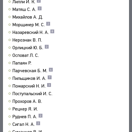
Лилли И. К.
2
Матяш С. А.
2
Михайлов А. Д.
Морщинер М. С.
2
Назаревский Н. А.
8
Нерознак В. П.
Орлицкий Ю. Б.
2
Осповат Л. С.
Папаян Р.
Парчевская Б. М.
4
Пильщиков И. А.
7
Пожарский Н. И.
3
Поступальский И. С.
Прохоров А. В.
Рецкер Я. И.
Руднев П. А.
2
Сигал Н. А.
2
Симанков В. И.