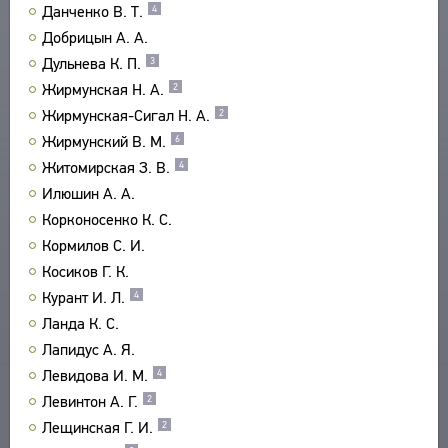
Данченко В. Т.
4
УКАЗАТЕЛИ
Добрицын А. А.
ПОИСК
Дульнева К. П.
3
СВЯЗИ
Жирмунская Н. А.
2
СОЗДАТЕЛИ ПРОЕКТА
Жирмунская-Сигал Н. А.
2
Жирмунский В. М.
6
Житомирская З. В.
4
Илюшин А. А.
Корконосенко К. С.
Кормилов С. И.
Косиков Г. К.
Курант И. Л.
4
Ланда К. С.
Лапидус А. Я.
Левидова И. М.
4
Левинтон А. Г.
2
Лещинская Г. И.
2