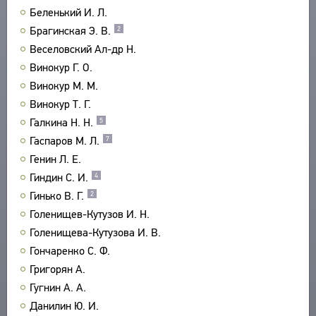
Беленький И. Л.
ПРОИЗВЕДЕНИЯ
Брагинская Э. В.
2
ИЗДАНИЯ
Веселовский Ал-др Н.
ЭНЦИКЛОПЕДИЯ
Винокур Г. О.
Винокур М. М.
СЛОВНИК
ТЕЗАУРУС
Винокур Т. Г.
ВСЕ БИОСПРАВКИ
СТРУКТУРА
Галкина Н. Н.
5
ПОИСК
ПОЭТЫ
УКАЗАТЕЛЬ ТЕРМИНОВ
Гаспаров М. Л.
7
ПЕРЕВОДЧИКИ
О ПРОЕКТЕ
Генин Л. Е.
ИССЛЕДОВАТЕЛИ
КРАТКО О ПРОЕКТЕ
Гиндин С. И.
4
ОБРАТНАЯ СВЯЗЬ
Гинько В. Г.
ЦЕЛИ ПРОЕКТА
2
ПОЛЬЗОВАТЕЛЬСКОЕ СОГЛАШЕНИЕ
Голенищев-Кутузов И. Н.
ПОДСИСТЕМЫ
Голенищева-Кутузова И. В.
КОРПУС
ЗАКЛАДКИ
Гончаренко С. Ф.
БИБЛИОТЕКА
Григорян А.
ЭНЦИКЛОПЕДИЯ
Гугнин А. А.
ТЕЗАУРУС
Данилин Ю. И.
ФУНКЦИОНАЛЬНОСТЬ