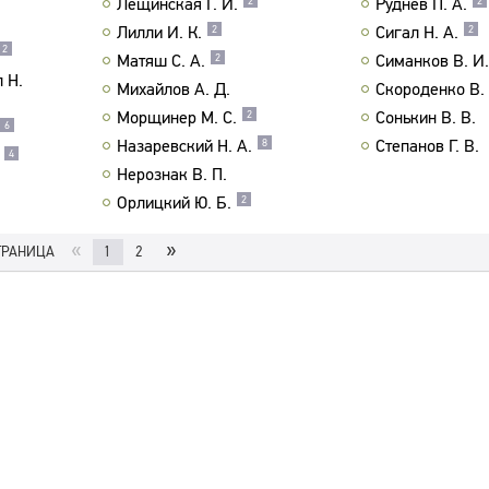
Лещинская Г. И.
Руднев П. А.
2
2
Лилли И. К.
Сигал Н. А.
2
2
2
Матяш С. А.
Симанков В. И.
2
 Н.
Михайлов А. Д.
Скороденко В. 
Морщинер М. С.
Сонькин В. В.
2
6
Назаревский Н. А.
Степанов Г. В.
8
4
Нерознак В. П.
Орлицкий Ю. Б.
2
«
»
ТРАНИЦА
1
2