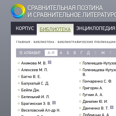
СРАВНИТЕЛЬНАЯ ПОЭТИКА
И СРАВНИТЕЛЬНОЕ ЛИТЕРАТУ
КОРПУС
ЭНЦИКЛОПЕДИЯ
БИБЛИОТЕКА
КОРПУС
РУССКОЯЗЫЧНЫЕ АВТОРЫ
БИБЛИОТЕКА
ГЛАВНАЯ
/
БИБЛИОТЕКА
/
БИБЛИОГРАФИЧЕСКИЕ ПУБЛИКАЦИИ
ИНОЯЗЫЧНЫЕ АВТОРЫ
ТЕКСТЫ
АЛФАВИТ
А–Я
А
Б
В
Г
Д
Е
Ж
З
РУССКОЯЗЫЧНЫЕ ПРОИЗВЕДЕНИЯ
АВТОРЫ
ИНОЯЗЫЧНЫЕ ПРОИЗВЕДЕНИЯ
Акимова М. В.
Голенищев-Кутузов
3
ПРОИЗВЕДЕНИЯ
МЕТРИКА
Алексеев М. П.
Голенищева-Кутуз
ИЗДАНИЯ
В.
СТРОФИКА
Багно В. Е.
ИССЛЕДОВАНИЯ
Гончаренко С. Ф.
ЯЗЫКИ
Балухатый С. Д.
АВТОРЫ
Григорян А.
РЕЧЕВЫЕ ФОРМЫ
Бейли Дж.
ПРОИЗВЕДЕНИЯ
Гугнин А. А.
Беленький И. Л.
ТИПЫ
ИЗДАНИЯ
Данилин Ю. И.
Брагинская Э. В.
2
КОЛИЧЕСТВО ПЕРЕВОДОВ
Данченко В. Т.
БИБЛИОГРАФИЧЕСКИЕ ПУБЛИКАЦИИ
4
Веселовский Ал-др Н.
СОСТАВИТЕЛИ
Добрицын А. А.