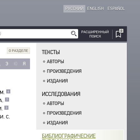
РУССКИЙ
ENGLISH
ESPAÑOL
0
РАСШИРЕННЫЙ
ПОИСК
О РАЗДЕЛЕ
ТЕКСТЫ
АВТОРЫ
Щ
Э
Ю
Я
ПРОИЗВЕДЕНИЯ
ИЗДАНИЯ
М.
4
ИССЛЕДОВАНИЯ
А.
7
АВТОРЫ
И.
3
ПРОИЗВЕДЕНИЯ
И. С.
ИЗДАНИЯ
БИБЛИОГРАФИЧЕСКИЕ