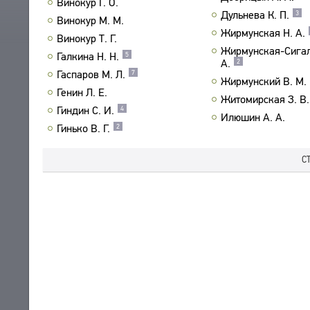
Винокур Г. О.
Дульнева К. П.
3
ПРОИЗВЕДЕНИЯ
Винокур М. М.
Жирмунская Н. А.
ИЗДАНИЯ
Винокур Т. Г.
Жирмунская-Сигал
Галкина Н. Н.
5
А.
2
ЭНЦИКЛОПЕДИЯ
Гаспаров М. Л.
7
Жирмунский В. М.
СЛОВНИК
Генин Л. Е.
ТЕЗАУРУС
Житомирская З. В.
ВСЕ БИОСПРАВКИ
Гиндин С. И.
4
СТРУКТУРА
Илюшин А. А.
ПОИСК
ПОЭТЫ
Гинько В. Г.
2
УКАЗАТЕЛЬ ТЕРМИНОВ
ПЕРЕВОДЧИКИ
О ПРОЕКТЕ
С
ИССЛЕДОВАТЕЛИ
КРАТКО О ПРОЕКТЕ
ОБРАТНАЯ СВЯЗЬ
ЦЕЛИ ПРОЕКТА
ПОЛЬЗОВАТЕЛЬСКОЕ СОГЛАШЕНИЕ
ПОДСИСТЕМЫ
КОРПУС
ЗАКЛАДКИ
БИБЛИОТЕКА
ЭНЦИКЛОПЕДИЯ
ТЕЗАУРУС
ФУНКЦИОНАЛЬНОСТЬ