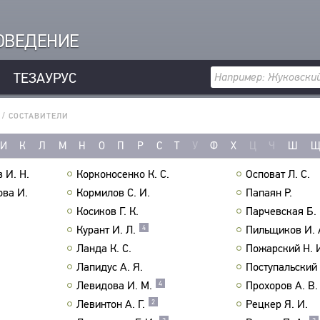
РОВЕДЕНИЕ
ТЕЗАУРУС
/
СОСТАВИТЕЛИ
И
К
Л
М
Н
О
П
Р
С
Т
У
Ф
Х
Ц
Ч
Ш
 И. Н.
Корконосенко К. С.
Осповат Л. С.
ова И.
Кормилов С. И.
Папаян Р.
Косиков Г. К.
Парчевская Б. 
Курант И. Л.
Пильщиков И. 
4
Ланда К. С.
Пожарский Н. 
Лапидус А. Я.
Поступальский 
Левидова И. М.
Прохоров А. В.
4
Левинтон А. Г.
Рецкер Я. И.
2