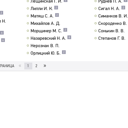
Лещинская Г. И.
Руднев П. А.
2
2
Лилли И. К.
Сигал Н. А.
2
2
2
Матяш С. А.
Симанков В. И.
2
 Н.
Михайлов А. Д.
Скороденко В. 
Морщинер М. С.
Сонькин В. В.
2
6
Назаревский Н. А.
Степанов Г. В.
8
4
Нерознак В. П.
Орлицкий Ю. Б.
2
«
»
ТРАНИЦА
1
2