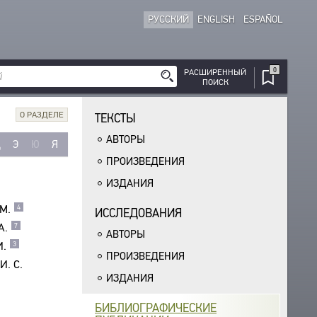
РУССКИЙ
ENGLISH
ESPAÑOL
0
РАСШИРЕННЫЙ
ПОИСК
О РАЗДЕЛЕ
ТЕКСТЫ
АВТОРЫ
Щ
Э
Ю
Я
ПРОИЗВЕДЕНИЯ
ИЗДАНИЯ
М.
4
ИССЛЕДОВАНИЯ
А.
7
АВТОРЫ
И.
3
ПРОИЗВЕДЕНИЯ
И. С.
ИЗДАНИЯ
БИБЛИОГРАФИЧЕСКИЕ