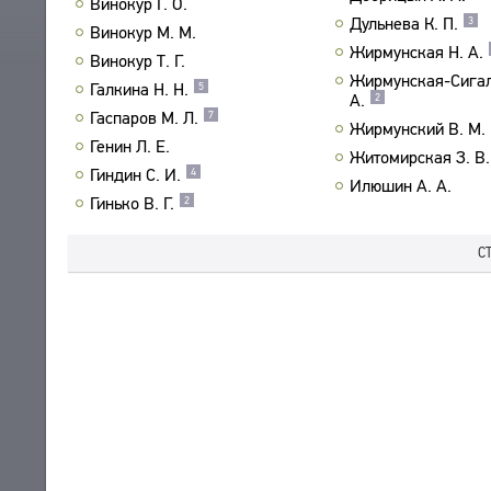
Винокур Г. О.
Дульнева К. П.
3
ПРОИЗВЕДЕНИЯ
Винокур М. М.
Жирмунская Н. А.
ИЗДАНИЯ
Винокур Т. Г.
Жирмунская-Сигал
Галкина Н. Н.
5
А.
2
ЭНЦИКЛОПЕДИЯ
Гаспаров М. Л.
7
Жирмунский В. М.
СЛОВНИК
Генин Л. Е.
ТЕЗАУРУС
Житомирская З. В.
ВСЕ БИОСПРАВКИ
Гиндин С. И.
4
СТРУКТУРА
Илюшин А. А.
ПОИСК
ПОЭТЫ
Гинько В. Г.
2
УКАЗАТЕЛЬ ТЕРМИНОВ
ПЕРЕВОДЧИКИ
О ПРОЕКТЕ
С
ИССЛЕДОВАТЕЛИ
КРАТКО О ПРОЕКТЕ
ОБРАТНАЯ СВЯЗЬ
ЦЕЛИ ПРОЕКТА
ПОЛЬЗОВАТЕЛЬСКОЕ СОГЛАШЕНИЕ
ПОДСИСТЕМЫ
КОРПУС
ЗАКЛАДКИ
БИБЛИОТЕКА
ЭНЦИКЛОПЕДИЯ
ТЕЗАУРУС
ФУНКЦИОНАЛЬНОСТЬ