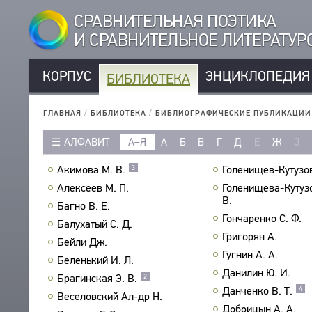
СРАВНИТЕЛЬНАЯ ПОЭТИКА
И СРАВНИТЕЛЬНОЕ ЛИТЕРАТУ
КОРПУС
ЭНЦИКЛОПЕДИЯ
БИБЛИОТЕКА
КОРПУС
РУССКОЯЗЫЧНЫЕ АВТОРЫ
БИБЛИОТЕКА
ГЛАВНАЯ
/
БИБЛИОТЕКА
/
БИБЛИОГРАФИЧЕСКИЕ ПУБЛИКАЦИИ
ИНОЯЗЫЧНЫЕ АВТОРЫ
ТЕКСТЫ
АЛФАВИТ
А–Я
А
Б
В
Г
Д
Е
Ж
З
РУССКОЯЗЫЧНЫЕ ПРОИЗВЕДЕНИЯ
АВТОРЫ
ИНОЯЗЫЧНЫЕ ПРОИЗВЕДЕНИЯ
Акимова М. В.
Голенищев-Кутузов
3
ПРОИЗВЕДЕНИЯ
МЕТРИКА
Алексеев М. П.
Голенищева-Кутуз
ИЗДАНИЯ
В.
СТРОФИКА
Багно В. Е.
ИССЛЕДОВАНИЯ
Гончаренко С. Ф.
ЯЗЫКИ
Балухатый С. Д.
АВТОРЫ
Григорян А.
РЕЧЕВЫЕ ФОРМЫ
Бейли Дж.
ПРОИЗВЕДЕНИЯ
Гугнин А. А.
Беленький И. Л.
ТИПЫ
ИЗДАНИЯ
Данилин Ю. И.
Брагинская Э. В.
2
КОЛИЧЕСТВО ПЕРЕВОДОВ
Данченко В. Т.
БИБЛИОГРАФИЧЕСКИЕ ПУБЛИКАЦИИ
4
Веселовский Ал-др Н.
СОСТАВИТЕЛИ
Добрицын А. А.