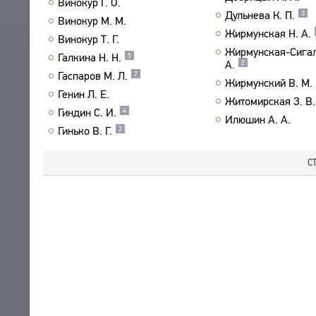
Винокур Г. О.
Дульнева К. П.
3
ПРОИЗВЕДЕНИЯ
Винокур М. М.
Жирмунская Н. А.
ИЗДАНИЯ
Винокур Т. Г.
Жирмунская-Сигал
Галкина Н. Н.
5
А.
2
ЭНЦИКЛОПЕДИЯ
Гаспаров М. Л.
7
Жирмунский В. М.
СЛОВНИК
Генин Л. Е.
ТЕЗАУРУС
Житомирская З. В.
ВСЕ БИОСПРАВКИ
Гиндин С. И.
4
СТРУКТУРА
Илюшин А. А.
ПОИСК
ПОЭТЫ
Гинько В. Г.
2
УКАЗАТЕЛЬ ТЕРМИНОВ
ПЕРЕВОДЧИКИ
О ПРОЕКТЕ
С
ИССЛЕДОВАТЕЛИ
КРАТКО О ПРОЕКТЕ
ОБРАТНАЯ СВЯЗЬ
ЦЕЛИ ПРОЕКТА
ПОЛЬЗОВАТЕЛЬСКОЕ СОГЛАШЕНИЕ
ПОДСИСТЕМЫ
КОРПУС
ЗАКЛАДКИ
БИБЛИОТЕКА
ЭНЦИКЛОПЕДИЯ
ТЕЗАУРУС
ФУНКЦИОНАЛЬНОСТЬ