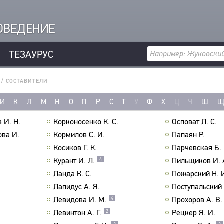
РОВЕДЕНИЕ
ТЕЗАУРУС
/
СОСТАВИТЕЛИ
И
К
Л
М
Н
О
П
Р
С
Т
У
Ф
Х
Ц
Ч
Ш
 И. Н.
Корконосенко К. С.
Осповат Л. С.
ова И.
Кормилов С. И.
Папаян Р.
Косиков Г. К.
Парчевская Б. 
Курант И. Л.
Пильщиков И. 
4
Ланда К. С.
Пожарский Н. 
Лапидус А. Я.
Поступальский 
Левидова И. М.
Прохоров А. В.
4
Левинтон А. Г.
Рецкер Я. И.
2