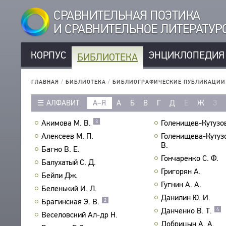
СРАВНИТЕЛЬНАЯ ПОЭТИКА
И СРАВНИТЕЛЬНОЕ ЛИТЕРАТУ
КОРПУС
ЭНЦИКЛОПЕДИЯ
БИБЛИОТЕКА
КОРПУС
РУССКОЯЗЫЧНЫЕ АВТОРЫ
БИБЛИОТЕКА
ГЛАВНАЯ
/
БИБЛИОТЕКА
/
БИБЛИОГРАФИЧЕСКИЕ ПУБЛИКАЦИИ
ИНОЯЗЫЧНЫЕ АВТОРЫ
ТЕКСТЫ
АЛФАВИТ
А–Я
А
Б
В
Г
Д
Е
Ж
З
РУССКОЯЗЫЧНЫЕ ПРОИЗВЕДЕНИЯ
АВТОРЫ
ИНОЯЗЫЧНЫЕ ПРОИЗВЕДЕНИЯ
Акимова М. В.
Голенищев-Кутузов
3
ПРОИЗВЕДЕНИЯ
МЕТРИКА
Алексеев М. П.
Голенищева-Кутуз
ИЗДАНИЯ
В.
СТРОФИКА
Багно В. Е.
ИССЛЕДОВАНИЯ
Гончаренко С. Ф.
ЯЗЫКИ
Балухатый С. Д.
АВТОРЫ
Григорян А.
РЕЧЕВЫЕ ФОРМЫ
Бейли Дж.
ПРОИЗВЕДЕНИЯ
Гугнин А. А.
Беленький И. Л.
ТИПЫ
ИЗДАНИЯ
Данилин Ю. И.
Брагинская Э. В.
2
КОЛИЧЕСТВО ПЕРЕВОДОВ
Данченко В. Т.
БИБЛИОГРАФИЧЕСКИЕ ПУБЛИКАЦИИ
4
Веселовский Ал-др Н.
СОСТАВИТЕЛИ
Добрицын А. А.