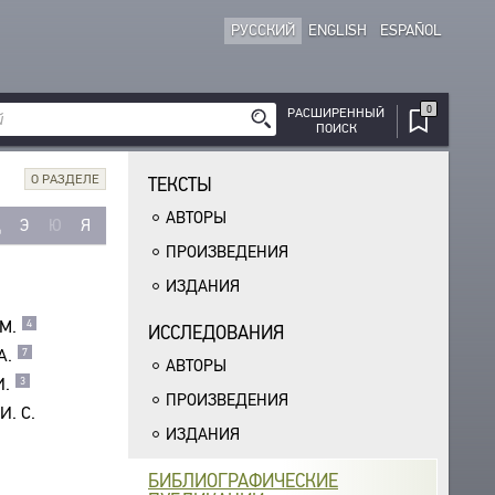
РУССКИЙ
ENGLISH
ESPAÑOL
0
РАСШИРЕННЫЙ
ПОИСК
О РАЗДЕЛЕ
ТЕКСТЫ
АВТОРЫ
Щ
Э
Ю
Я
ПРОИЗВЕДЕНИЯ
ИЗДАНИЯ
М.
4
ИССЛЕДОВАНИЯ
А.
7
АВТОРЫ
И.
3
ПРОИЗВЕДЕНИЯ
И. С.
ИЗДАНИЯ
БИБЛИОГРАФИЧЕСКИЕ