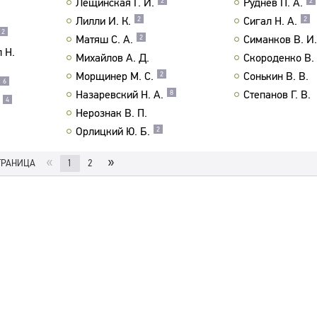
Лещинская Г. И.
Руднев П. А.
2
2
Лилли И. К.
Сигал Н. А.
2
2
2
Матяш С. А.
Симанков В. И.
2
 Н.
Михайлов А. Д.
Скороденко В. 
Морщинер М. С.
Сонькин В. В.
2
6
Назаревский Н. А.
Степанов Г. В.
8
4
Нерознак В. П.
Орлицкий Ю. Б.
2
«
»
ТРАНИЦА
1
2