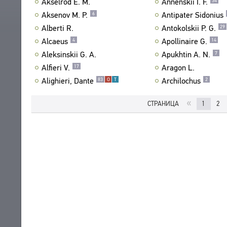
Akselrod E. M.
Annenskii I. F.
34
ПРОИЗВЕДЕНИЯ
Aksenov M. P.
Antipater Sidonius
6
ИЗДАНИЯ
Alberti R.
Antokolskii P. G.
29
Alcaeus
Apollinaire G.
4
14
ЭНЦИКЛОПЕДИЯ
Aleksinskii G. A.
Apukhtin A. N.
7
СЛОВНИК
Alfieri V.
Aragon L.
17
ТЕЗАУРУС
ВСЕ БИОСПРАВКИ
Alighieri, Dante
Archilochus
83
О
Т
2
СТРУКТУРА
ПОИСК
ПОЭТЫ
УКАЗАТЕЛЬ ТЕРМИНОВ
«
СТРАНИЦА
1
2
ПЕРЕВОДЧИКИ
О ПРОЕКТЕ
ИССЛЕДОВАТЕЛИ
КРАТКО О ПРОЕКТЕ
ОБРАТНАЯ СВЯЗЬ
ЦЕЛИ ПРОЕКТА
ПОЛЬЗОВАТЕЛЬСКОЕ СОГЛАШЕНИЕ
ПОДСИСТЕМЫ
КОРПУС
ЗАКЛАДКИ
БИБЛИОТЕКА
ЭНЦИКЛОПЕДИЯ
ТЕЗАУРУС
ФУНКЦИОНАЛЬНОСТЬ