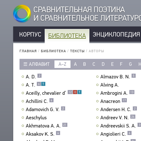
СРАВНИТЕЛЬНАЯ ПОЭТИКА
И СРАВНИТЕЛЬНОЕ ЛИТЕРАТУ
КОРПУС
ЭНЦИКЛОПЕДИЯ
БИБЛИОТЕКА
КОРПУС
РУССКОЯЗЫЧНЫЕ АВТОРЫ
БИБЛИОТЕКА
ГЛАВНАЯ
/
БИБЛИОТЕКА
/
ТЕКСТЫ
/
АВТОРЫ
ИНОЯЗЫЧНЫЕ АВТОРЫ
ТЕКСТЫ
АЛФАВИТ
A–Z
A
B
C
D
E
F
G
РУССКОЯЗЫЧНЫЕ ПРОИЗВЕДЕНИЯ
АВТОРЫ
ИНОЯЗЫЧНЫЕ ПРОИЗВЕДЕНИЯ
A. D.
Almazov B. N.
2
5
ПРОИЗВЕДЕНИЯ
МЕТРИКА
A. T.
Alving A.
6
Т
ИЗДАНИЯ
СТРОФИКА
Aceilly, chevalier d’
Ambrogini A.
12
О
Т
13
ИССЛЕДОВАНИЯ
ЯЗЫКИ
Achillini C.
Anacreon
6
17
АВТОРЫ
РЕЧЕВЫЕ ФОРМЫ
Adamovich G. V.
Andersen H. C.
2
2
ПРОИЗВЕДЕНИЯ
Aeschylus
Andreev V. N.
24
ТИПЫ
ИЗДАНИЯ
Akhmatova A. A.
Andreevskii S. A.
21
3
КОЛИЧЕСТВО ПЕРЕВОДОВ
БИБЛИОГРАФИЧЕСКИЕ ПУБЛИКАЦИИ
Aksakov K. S.
Angiolieri C.
4
6
СОСТАВИТЕЛИ