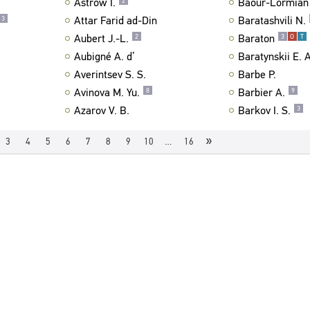
Astrow I.
Baour-Lormian 
2
Attar Farid ad-Din
Baratashvili N.
3
Aubert J.-L.
Baraton
2
3
О
Т
Aubigné A. d’
Baratynskii E. A
Averintsev S. S.
Barbe P.
Avinova M. Yu.
Barbier A.
8
9
Azarov V. B.
Barkov I. S.
3
»
3
4
5
6
7
8
9
10
…
16