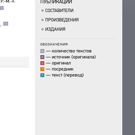
P.-M.-F.
ПУБЛИКАЦИИ
5
СОСТАВИТЕЛИ
ПРОИЗВЕДЕНИЯ
.
14
ИЗДАНИЯ
ОБОЗНАЧЕНИЯ
—
количество текстов
N
—
источник (оригинала)
И
—
оригинал
О
—
посредник
П
—
текст (перевод)
Т