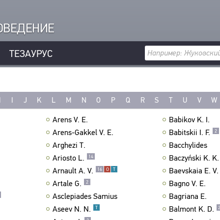
РОВЕДЕНИЕ
ТЕЗАУРУС
H
I
J
K
L
M
N
O
P
Q
R
S
T
U
V
W
Arens V. E.
Babikov K. I.
Arens-Gakkel V. E.
Babitskii I. F.
2
Arghezi T.
Bacchylides
Ariosto L.
Baczyński K. K.
14
Arnault A. V.
Baevskaia E. V.
16
О
Т
Artale G.
Bagno V. E.
2
Asclepiades Samius
Bagriana E.
Aseev N. N.
Balmont K. D.
Т