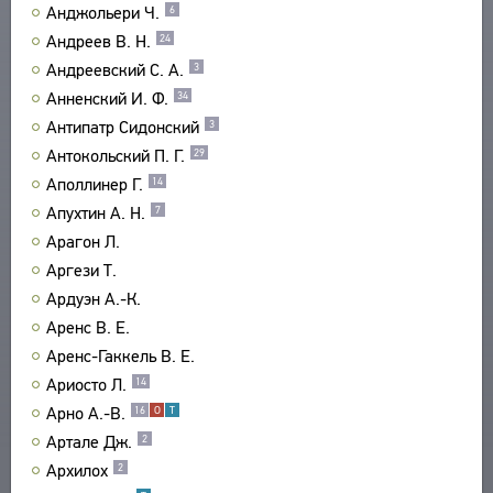
Анджольери Ч.
6
УКАЗАТЕЛИ
Андреев В. Н.
24
ПОИСК
Андреевский С. А.
3
СВЯЗИ
Анненский И. Ф.
34
СОЗДАТЕЛИ ПРОЕКТА
Антипатр Сидонский
3
Антокольский П. Г.
29
Аполлинер Г.
14
Апухтин А. Н.
7
Арагон Л.
Аргези Т.
Ардуэн А.-К.
Аренс В. Е.
Аренс-Гаккель В. Е.
Ариосто Л.
14
Арно А.-В.
16
О
Т
Артале Дж.
2
Архилох
2