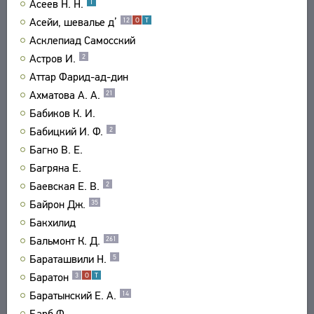
Асеев Н. Н.
Т
Асейи, шевалье д’
12
О
Т
Асклепиад Самосский
Астров И.
2
Аттар Фарид-ад-дин
Ахматова А. А.
21
Бабиков К. И.
Бабицкий И. Ф.
2
Багно В. Е.
Багряна Е.
Баевская Е. В.
2
Байрон Дж.
35
Бакхилид
Бальмонт К. Д.
261
Бараташвили Н.
5
Баратон
3
О
Т
Баратынский Е. А.
14
Барб Ф.