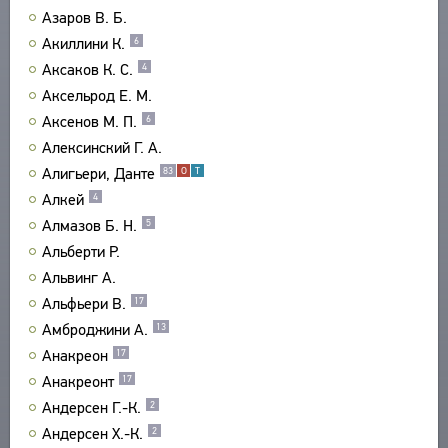
Азаров В. Б.
ПРОИЗВЕДЕНИЯ
Акиллини К.
6
ИЗДАНИЯ
Аксаков К. С.
4
ЭНЦИКЛОПЕДИЯ
Аксельрод Е. М.
Аксенов М. П.
6
СЛОВНИК
ТЕЗАУРУС
Алексинский Г. А.
ВСЕ БИОСПРАВКИ
СТРУКТУРА
Алигьери, Данте
83
О
Т
ПОИСК
ПОЭТЫ
УКАЗАТЕЛЬ ТЕРМИНОВ
Алкей
4
ПЕРЕВОДЧИКИ
О ПРОЕКТЕ
Алмазов Б. Н.
5
ИССЛЕДОВАТЕЛИ
КРАТКО О ПРОЕКТЕ
Альберти Р.
ОБРАТНАЯ СВЯЗЬ
Альвинг А.
ЦЕЛИ ПРОЕКТА
ПОЛЬЗОВАТЕЛЬСКОЕ СОГЛАШЕНИЕ
Альфьери В.
17
ПОДСИСТЕМЫ
Амброджини А.
13
КОРПУС
ЗАКЛАДКИ
Анакреон
17
БИБЛИОТЕКА
Анакреонт
17
ЭНЦИКЛОПЕДИЯ
Андерсен Г.-К.
2
ТЕЗАУРУС
Андерсен Х.-К.
2
ФУНКЦИОНАЛЬНОСТЬ