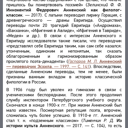
пришлось бы пожертвовать поэзией» (
Зелинский Ф. Ф
.
Иннокентий Федорович Анненский как филолог-
классик
. — 2017). С латыни переводил лирику Горация, с
древнегреческого — драмы Еврипида. Осуществил
переводы почти 20 трагедий Еврипида («Андромаха»,
«Вакханки», «Ифигения в Авлиде», «Ифигения в Тавриде»,
«Медея» и др.). В связи с интересом Анненского к
Еврипиду исследователи также писали, что переводчик
«представлял себе Еврипида таким, как сам себе казался:
утонченным, одиноким и непонятым, так сказать
облагороженным и гармонизированным образом
проклятого поэта-декадента» (
Гаспаров М. Л
.
Анненский
— переводчик Эсхила
. — 1997. — С. 141
). Впоследствии,
сделанные Анненским переводы, тем не менее, были
признаны важным вкладом в историю классической
филологии в России.
В 1906 году был уволен из гимназии в связи с
ученическими беспорядками. После этого продолжил
службу инспектором Петербургского учебного округа.
Скончался в конце 1900-х гг. При жизни Анненский был
мало известен. Посмертная репутация поэта, впрочем,
сложилась чуть более успешно. В 1910-е гг. Анненский
стал т. н. «подземным классиком» (
Тименчик Р. Д
.
Из
истории культа Анненского
. — 2017. — С. 104), то есть