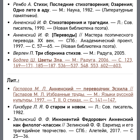
Рембо А
.
Стихи; Последние стихотворения; Озарения;
Одно лето в аду
. — М.: Наука, 1982. — (Литературные
памятники).
Анненский И. Ф
.
Стихотворения и трагедии
. — Л.: Сов.
писатель, 1990. — (Новая библиотека поэта).
Анненский И. Ф.
[Переводы]
// Мастера поэтического
перевода. XX век. — СПб.: Академический проект,
1997. — С. 57—65. — (Новая библиотека поэта).
Верлен П
.
Три сборника стихов
. — М.: Радуга, 2005.
Бодлер Ш
.
Цветы Зла
. — М.: Радуга, 2006. — С. 123,
169—171, 185—187, 536—537, 548, 553, 602—603.
Лит.:
Гаспаров М. Л
.
Анненский — переводчик Эсхила
//
Гаспаров М. Л. Избранные труды. — М.: Языки русской
культуры, 1997. — Т. II. О стихах. — С. 141—147.
Гинзбург Л. Я
.
О старом и новом
. — Л.: Сов. писатель,
1982.
Зелинский Ф. Ф
.
Иннокентий Федорович Анненский
как филолог-классик
// Зелинский Ф. Ф. Еврипид и его
трагедийное творчество. — СПб.: Алетейя, 2017. — С
25—36.