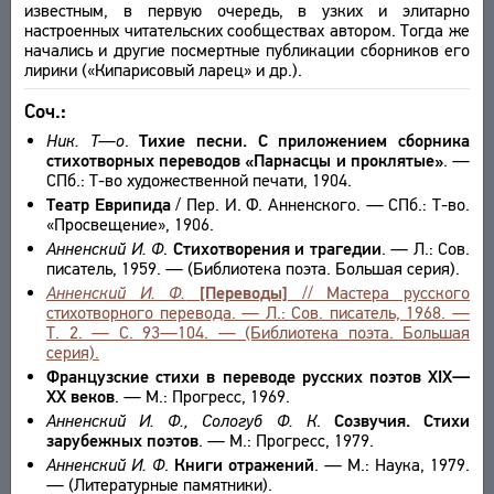
известным, в первую очередь, в узких и элитарно
настроенных читательских сообществах автором. Тогда же
начались и другие посмертные публикации сборников его
лирики («Кипарисовый ларец» и др.).
Соч.:
Ник. T—о
.
Тихие песни. С приложением сборника
стихотворных переводов «Парнасцы и проклятые»
. —
СПб.: Т-во художественной печати, 1904.
Театр Еврипида
/ Пер. И. Ф. Анненского. — СПб.: Т-во.
«Просвещение», 1906.
Анненский И. Ф
.
Стихотворения и трагедии
. — Л.: Сов.
писатель, 1959. — (Библиотека поэта. Большая серия).
Анненский И. Ф.
[Переводы]
// Мастера русского
стихотворного перевода. — Л.: Сов. писатель, 1968. —
Т. 2. — С. 93—104. — (Библиотека поэта. Большая
серия).
Французские стихи в переводе русских поэтов XIX—
XX веков
. — М.: Прогресс, 1969.
Анненский И. Ф., Сологуб Ф. К
.
Созвучия. Стихи
зарубежных поэтов
. — М.: Прогресс, 1979.
Анненский И. Ф
.
Книги отражений
. — М.: Наука, 1979.
— (Литературные памятники).