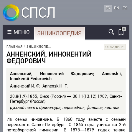
СПСЛ
РУ
EN
ES
0
МЕНЮ
ЭНЦИКЛОПЕДИЯ
КОРПУС
РУССКОЯЗЫЧНЫЕ АВТОРЫ
ГЛАВНАЯ
/
ЭНЦИКЛОПЕДИЯ
/
ВСЕ БИОСПРАВКИ
/
АННЕНСКИЙ И. Ф.
О РАЗДЕЛЕ
БИБЛИОТЕКА
ИНОЯЗЫЧНЫЕ АВТОРЫ
АННЕНСКИЙ, ИННОКЕНТИЙ
ТЕКСТЫ
ФЕДОРОВИЧ
ЭНЦИКЛОПЕДИЯ
РУССКОЯЗЫЧНЫЕ ПРОИЗВЕДЕНИЯ
АВТОРЫ
ИНОЯЗЫЧНЫЕ ПРОИЗВЕДЕНИЯ
СЛОВНИК
ПРОИЗВЕДЕНИЯ
Анненский, Иннокентий Федорович; Annenskii,
МЕТРИКА
ВСЕ БИОСПРАВКИ
Innokentii Fedorovich
ИЗДАНИЯ
СТРОФИКА
Анненский И. Ф.; Annenskii I. F.
ПОЭТЫ
ИССЛЕДОВАНИЯ
ЯЗЫКИ
ПЕРЕВОДЧИКИ
20.8(1.9).1855, Омск (Россия) — 30.11(13.12).1909, Санкт-
АВТОРЫ
Петербург (Россия)
РЕЧЕВЫЕ ФОРМЫ
ИССЛЕДОВАТЕЛИ
ПРОИЗВЕДЕНИЯ
русский поэт и драматург, переводчик, филолог, критик
ТИПЫ
ИЗДАНИЯ
ТЕЗАУРУС
КОЛИЧЕСТВО ПЕРЕВОДОВ
Из семьи чиновника. В 1860 году вместе с семьей
БИБЛИОГРАФИЧЕСКИЕ ПУБЛИКАЦИИ
СТРУКТУРА
переехал в Санкт-Петербург. С 1865 года учился во 2-й
ПОИСК
петербургской гимназии. В 1875—1879 годах также
СОСТАВИТЕЛИ
УКАЗАТЕЛЬ ТЕРМИНОВ