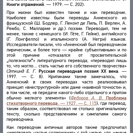
Книги отражений
. — 1979. — С. 202).
При жизни был известен также и как переводчик.
Наиболее известны были переводы Анненского из
французской (Ш. Бодлер, Г. Леконт де Лиль, П. Верлен, А.
Рембо, С. Малларме и др.) поэзии. Переводил, тем не
менее, также с немецкого (И. Гёте, Г. Гейне), английского
(Г. Лонгфелло) и итальянского (А. Негри) языков.
Исследователи писали, что «Анненский был переводчиком
лирическим, и более того — крайне субъективным» и по
этой причине «отказался от просветительской
„
полезности
“
» литературного перевода, «переводил лишь
то, что могло… стать частью его собственного творчества»
(
Эткинд Е. Г
.
Русская переводная поэзия XX века
. —
1997. — С. 8). Критиками также замечалось, что
Анненский в своих переводах часто реализовывал
принцип «внеструктурной» или даже «наивной точности» и,
в том числе, «в передаче какого-либо отдельного и притом
обычно мелкого элемента» (
Федоров А. В
.
Проблема
стихотворного перевода
. — 1927. — С. 115
), где перевод,
таким образом, соответствовал не столько оригинальному
тексту, сколько представлениям и симпатиям самого
переводчика.
Как переводчик античных авторов также предпочитал
«жертвовать частью содержания» с той целью, что «иначе