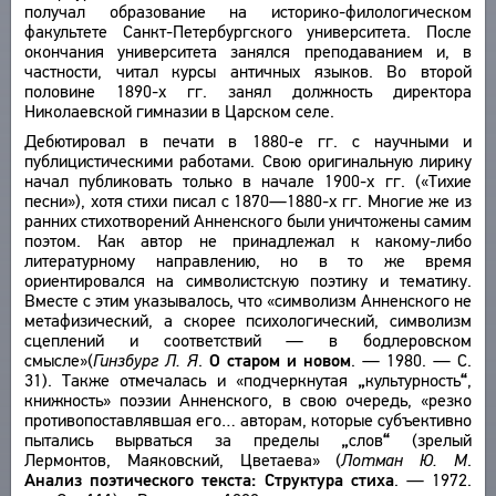
получал образование на историко-филологическом
О ПРОЕКТЕ
ПРОИЗВЕДЕНИЯ
факультете Санкт-Петербургского университета. После
окончания университета занялся преподаванием и, в
ИЗДАНИЯ
КРАТКО О ПРОЕКТЕ
частности, читал курсы античных языков. Во второй
ОБРАТНАЯ СВЯЗЬ
ЦЕЛИ ПРОЕКТА
половине 1890-х гг. занял должность директора
Николаевской гимназии в Царском селе.
ПОЛЬЗОВАТЕЛЬСКОЕ СОГЛАШЕНИЕ
ПОДСИСТЕМЫ
Дебютировал в печати в 1880-е гг. с научными и
КОРПУС
публицистическими работами. Свою оригинальную лирику
ЗАКЛАДКИ
начал публиковать только в начале 1900-х гг. («Тихие
БИБЛИОТЕКА
песни»), хотя стихи писал с 1870—1880-х гг. Многие же из
ЭНЦИКЛОПЕДИЯ
ранних стихотворений Анненского были уничтожены самим
поэтом. Как автор не принадлежал к какому-либо
ТЕЗАУРУС
литературному направлению, но в то же время
ФУНКЦИОНАЛЬНОСТЬ
ориентировался на символистскую поэтику и тематику.
Вместе с этим указывалось, что «символизм Анненского не
УКАЗАТЕЛИ
метафизический, а скорее психологический, символизм
ПОИСК
сцеплений и соответствий — в бодлеровском
смысле»(
Гинзбург Л. Я
.
О старом и новом
. — 1980. — С.
СВЯЗИ
31). Также отмечалась и «подчеркнутая
„
культурность
“
,
книжность» поэзии Анненского, в свою очередь, «резко
СОЗДАТЕЛИ ПРОЕКТА
противопоставлявшая его… авторам, которые субъективно
пытались вырваться за пределы
„
слов
“
(зрелый
Лермонтов, Маяковский, Цветаева» (
Лотман Ю. М
.
Анализ поэтического текста: Структура стиха
. — 1972.