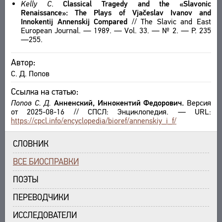
Kelly C
.
Classical Tragedy and the «Slavonic
Renaissance»: The Plays of Vjačeslav Ivanov and
Innokentij Annenskij Compared
// The Slavic and East
European Journal. — 1989. — Vol. 33. — № 2. — P. 235
—255.
Автор:
С. Д. Попов
Ссылка на статью:
Попов С. Д.
Анненский, Иннокентий Федорович.
Версия
от 2025-08-16 // СПСЛ: Энциклопедия. — URL:
https://cpcl.info/encyclopedia/bioref/annenskiy_i_f/
СЛОВНИК
ВСЕ БИОСПРАВКИ
ПОЭТЫ
ПЕРЕВОДЧИКИ
ИССЛЕДОВАТЕЛИ