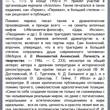
— С. 111). В конце 1900-х гг. принял участие в
организации журнала «Аполлон». Также печатался в таких
изданиях, как «Гермес», «Перевал», в большей степени —
как рецензент и публицист.
Помимо лирики, писал также и драматические
произведения, и прежде всего — на сюжеты античных
мифов («Меланиппа-философ», «Царь Иксион»,
«Лаодамия» и др.). В своих трагедиях также использовал
некоторые из приемов античной драматургии и, в
частности, включал в них партии хора. Сам Анненский,
впрочем, утверждал, что в его трагедиях в большей
степени «отразилась душа современного человека»
(
Фёдоров А. В.
Иннокентий Анненский. Личность и
творчество
. — 1984. — С. 233), несмотря на общий
интерес автора к древним литературам и исторической
реконструкции. Как критик писал и о русской (Ф. М.
Достоевский, И. С. Тургенев, К. Д. Бальмонт и др.), и о
европейской (У. Шекспир, Г. Гейне, Г. Ибсен и др.)
литературе. В своих критических публикациях отстаивал,
помимо прочего, символистские идеологические позиции:
«Сами по себе создания поэзии не только не соизмеримы с
так называемым реальным миром, но даже с логическими,
моральными и эсте­тическими отношениями в мире
идеальном… вся их сила, ценность и красота лежит вне их,
она заключается в поэтическом гипнозе» (
Анненский И. Ф
.