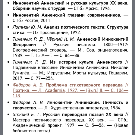
Иннокентий Анненский и русская культура ХХ века.
Сборник научных трудов
. — СПб.: Арсис, 1996.
Иннокентий Анненский глазами современников
. —
СПб.: Росток, 2011.
Лотман Ю. М
.
Анализ поэтического текста: Структура
стиха
. — Л.: Просвещение, 1972.
Тименчик Р. Д., Чёрный К. М.
Анненский Иннокентий
Фёдорович
// Русские писатели. 1800—1917:
Биографический словарь. — М.: Сов. энциклопедия,
1989. — Т. 1.: А—Г. — С. 84—88.
Тименчик Р. Д
.
Из истории культа Анненского
//
Подземные классики: Иннокентий Анненский. Николай
Гумилёв. — М.; Иерусалим: Мосты культуры; Гешарим,
2017. — С. 77—254.
Федоров А. В
.
Проблема стихотворного перевода
//
Поэтика. — Л.: Academia, 1927. — [Вып.] II. — С. 104—
118.
Фёдоров А. В.
Иннокентий Анненский. Личность и
творчество
. — Л.: Художественная литература, 1984.
Эткинд Е. Г
.
Русская переводная поэзия XX века
//
Мастера поэтического перевода. XX век. — СПб.:
Академический проект, 1997. — С. 5—56. — (Новая
библиотека поэта).