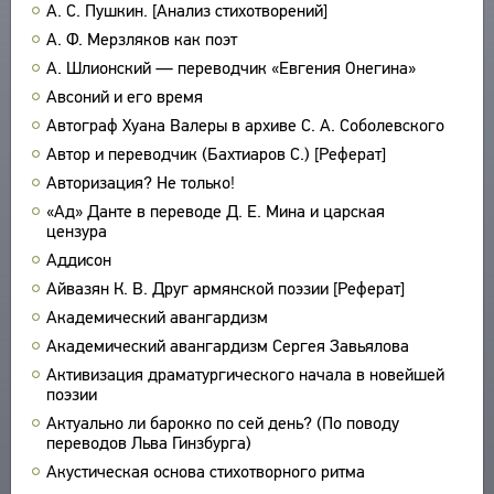
А. С. Пушкин. [Анализ стихотворений]
ПРОИЗВЕДЕНИЯ
А. Ф. Мерзляков как поэт
ИЗДАНИЯ
А. Шлионский — переводчик «Евгения Онегина»
Авсоний и его время
ЭНЦИКЛОПЕДИЯ
Автограф Хуана Валеры в архиве С. А. Соболевского
СЛОВНИК
ТЕЗАУРУС
Автор и переводчик (Бахтиаров С.) [Реферат]
ВСЕ БИОСПРАВКИ
Авторизация? Не только!
СТРУКТУРА
ПОИСК
ПОЭТЫ
«Ад» Данте в переводе Д. Е. Мина и царская
УКАЗАТЕЛЬ ТЕРМИНОВ
ПЕРЕВОДЧИКИ
цензура
О ПРОЕКТЕ
Аддисон
ИССЛЕДОВАТЕЛИ
КРАТКО О ПРОЕКТЕ
Айвазян К. В. Друг армянской поэзии [Реферат]
ОБРАТНАЯ СВЯЗЬ
ЦЕЛИ ПРОЕКТА
Академический авангардизм
ПОЛЬЗОВАТЕЛЬСКОЕ СОГЛАШЕНИЕ
ПОДСИСТЕМЫ
Академический авангардизм Сергея Завьялова
КОРПУС
Активизация драматургического начала в новейшей
ЗАКЛАДКИ
поэзии
БИБЛИОТЕКА
Актуально ли барокко по сей день? (По поводу
ЭНЦИКЛОПЕДИЯ
переводов Льва Гинзбурга)
ТЕЗАУРУС
Акустическая основа стихотворного ритма
ФУНКЦИОНАЛЬНОСТЬ