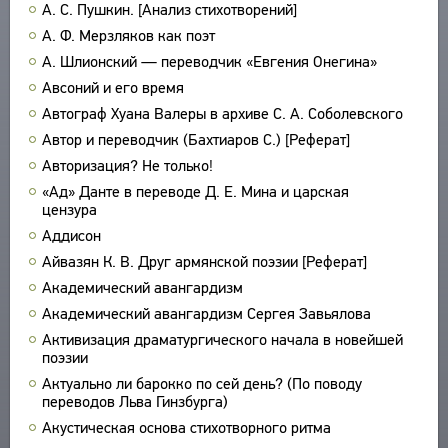
А. С. Пушкин. [Анализ стихотворений]
ПРОИЗВЕДЕНИЯ
А. Ф. Мерзляков как поэт
ИЗДАНИЯ
А. Шлионский — переводчик «Евгения Онегина»
Авсоний и его время
ЭНЦИКЛОПЕДИЯ
Автограф Хуана Валеры в архиве С. А. Соболевского
СЛОВНИК
ТЕЗАУРУС
Автор и переводчик (Бахтиаров С.) [Реферат]
ВСЕ БИОСПРАВКИ
Авторизация? Не только!
СТРУКТУРА
ПОИСК
ПОЭТЫ
«Ад» Данте в переводе Д. Е. Мина и царская
УКАЗАТЕЛЬ ТЕРМИНОВ
ПЕРЕВОДЧИКИ
цензура
О ПРОЕКТЕ
Аддисон
ИССЛЕДОВАТЕЛИ
КРАТКО О ПРОЕКТЕ
Айвазян К. В. Друг армянской поэзии [Реферат]
ОБРАТНАЯ СВЯЗЬ
ЦЕЛИ ПРОЕКТА
Академический авангардизм
ПОЛЬЗОВАТЕЛЬСКОЕ СОГЛАШЕНИЕ
ПОДСИСТЕМЫ
Академический авангардизм Сергея Завьялова
КОРПУС
Активизация драматургического начала в новейшей
ЗАКЛАДКИ
поэзии
БИБЛИОТЕКА
Актуально ли барокко по сей день? (По поводу
ЭНЦИКЛОПЕДИЯ
переводов Льва Гинзбурга)
ТЕЗАУРУС
Акустическая основа стихотворного ритма
ФУНКЦИОНАЛЬНОСТЬ