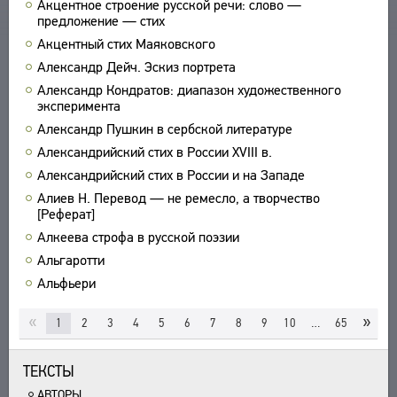
Акцентное строение русской речи: слово —
предложение — стих
УКАЗАТЕЛИ
Акцентный стих Маяковского
ПОИСК
Александр Дейч. Эскиз портрета
СВЯЗИ
Александр Кондратов: диапазон художественного
СОЗДАТЕЛИ ПРОЕКТА
эксперимента
Александр Пушкин в сербской литературе
Александрийский стих в России XVIII в.
Александрийский стих в России и на Западе
Алиев Н. Перевод — не ремесло, а творчество
[Реферат]
Алкеева строфа в русской поэзии
Альгаротти
Альфьери
«
»
1
2
3
4
5
6
7
8
9
10
…
65
ТЕКСТЫ
АВТОРЫ