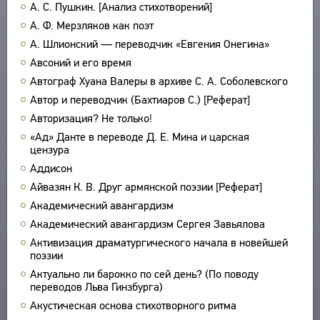
А. С. Пушкин. [Анализ стихотворений]
ПРОИЗВЕДЕНИЯ
А. Ф. Мерзляков как поэт
ИЗДАНИЯ
А. Шлионский — переводчик «Евгения Онегина»
Авсоний и его время
ЭНЦИКЛОПЕДИЯ
Автограф Хуана Валеры в архиве С. А. Соболевского
СЛОВНИК
ТЕЗАУРУС
Автор и переводчик (Бахтиаров С.) [Реферат]
ВСЕ БИОСПРАВКИ
Авторизация? Не только!
СТРУКТУРА
ПОИСК
ПОЭТЫ
«Ад» Данте в переводе Д. Е. Мина и царская
УКАЗАТЕЛЬ ТЕРМИНОВ
ПЕРЕВОДЧИКИ
цензура
О ПРОЕКТЕ
Аддисон
ИССЛЕДОВАТЕЛИ
КРАТКО О ПРОЕКТЕ
Айвазян К. В. Друг армянской поэзии [Реферат]
ОБРАТНАЯ СВЯЗЬ
ЦЕЛИ ПРОЕКТА
Академический авангардизм
ПОЛЬЗОВАТЕЛЬСКОЕ СОГЛАШЕНИЕ
ПОДСИСТЕМЫ
Академический авангардизм Сергея Завьялова
КОРПУС
Активизация драматургического начала в новейшей
ЗАКЛАДКИ
поэзии
БИБЛИОТЕКА
Актуально ли барокко по сей день? (По поводу
ЭНЦИКЛОПЕДИЯ
переводов Льва Гинзбурга)
ТЕЗАУРУС
Акустическая основа стихотворного ритма
ФУНКЦИОНАЛЬНОСТЬ