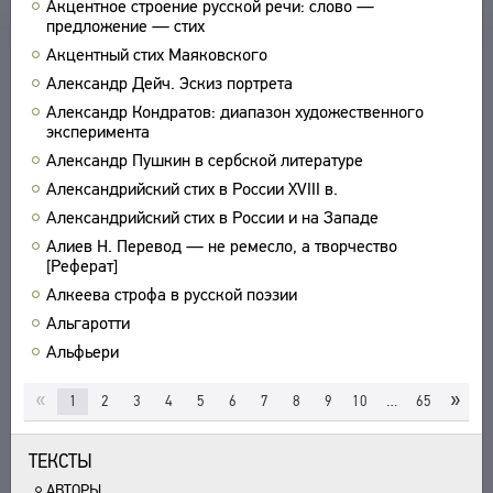
Акцентное строение русской речи: слово —
предложение — стих
УКАЗАТЕЛИ
Акцентный стих Маяковского
ПОИСК
Александр Дейч. Эскиз портрета
СВЯЗИ
Александр Кондратов: диапазон художественного
СОЗДАТЕЛИ ПРОЕКТА
эксперимента
Александр Пушкин в сербской литературе
Александрийский стих в России XVIII в.
Александрийский стих в России и на Западе
Алиев Н. Перевод — не ремесло, а творчество
[Реферат]
Алкеева строфа в русской поэзии
Альгаротти
Альфьери
«
»
1
2
3
4
5
6
7
8
9
10
…
65
ТЕКСТЫ
АВТОРЫ