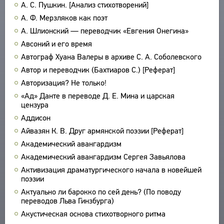
А. С. Пушкин. [Анализ стихотворений]
ПРОИЗВЕДЕНИЯ
А. Ф. Мерзляков как поэт
ИЗДАНИЯ
А. Шлионский — переводчик «Евгения Онегина»
Авсоний и его время
ЭНЦИКЛОПЕДИЯ
Автограф Хуана Валеры в архиве С. А. Соболевского
СЛОВНИК
ТЕЗАУРУС
Автор и переводчик (Бахтиаров С.) [Реферат]
ВСЕ БИОСПРАВКИ
Авторизация? Не только!
СТРУКТУРА
ПОИСК
ПОЭТЫ
«Ад» Данте в переводе Д. Е. Мина и царская
УКАЗАТЕЛЬ ТЕРМИНОВ
ПЕРЕВОДЧИКИ
цензура
О ПРОЕКТЕ
Аддисон
ИССЛЕДОВАТЕЛИ
КРАТКО О ПРОЕКТЕ
Айвазян К. В. Друг армянской поэзии [Реферат]
ОБРАТНАЯ СВЯЗЬ
ЦЕЛИ ПРОЕКТА
Академический авангардизм
ПОЛЬЗОВАТЕЛЬСКОЕ СОГЛАШЕНИЕ
ПОДСИСТЕМЫ
Академический авангардизм Сергея Завьялова
КОРПУС
Активизация драматургического начала в новейшей
ЗАКЛАДКИ
поэзии
БИБЛИОТЕКА
Актуально ли барокко по сей день? (По поводу
ЭНЦИКЛОПЕДИЯ
переводов Льва Гинзбурга)
ТЕЗАУРУС
Акустическая основа стихотворного ритма
ФУНКЦИОНАЛЬНОСТЬ