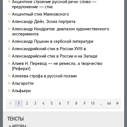
Акцентное строение русской речи: слово —
предложение — стих
УКАЗАТЕЛИ
Акцентный стих Маяковского
ПОИСК
Александр Дейч. Эскиз портрета
СВЯЗИ
Александр Кондратов: диапазон художественного
СОЗДАТЕЛИ ПРОЕКТА
эксперимента
Александр Пушкин в сербской литературе
Александрийский стих в России XVIII в.
Александрийский стих в России и на Западе
Алиев Н. Перевод — не ремесло, а творчество
[Реферат]
Алкеева строфа в русской поэзии
Альгаротти
Альфьери
«
»
1
2
3
4
5
6
7
8
9
10
…
66
ТЕКСТЫ
АВТОРЫ