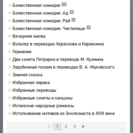
Божественная комедия
15
ПРОИЗВЕДЕНИЯ
Божественная комедия: Ад
5
ИЗДАНИЯ
Божественная комедия: Рай
3
ЭНЦИКЛОПЕДИЯ
Божественная комедия: Чистилище
3
Вечерняя жатва
СЛОВНИК
ТЕЗАУРУС
Вольтер в переводах Хераскова и Карамзина
ВСЕ БИОСПРАВКИ
СТРУКТУРА
Германия
ПОИСК
ПОЭТЫ
УКАЗАТЕЛЬ ТЕРМИНОВ
Два сонета Петрарки в переводе М. Кузмина
ПЕРЕВОДЧИКИ
О ПРОЕКТЕ
Зарубежная поэзия в переводах В. А. Жуковского
ИССЛЕДОВАТЕЛИ
КРАТКО О ПРОЕКТЕ
Зимняя сказка
ОБРАТНАЯ СВЯЗЬ
Избранная лирика
ЦЕЛИ ПРОЕКТА
ПОЛЬЗОВАТЕЛЬСКОЕ СОГЛАШЕНИЕ
Избранные переводы
ПОДСИСТЕМЫ
Избранные сонеты и канцоны
КОРПУС
ЗАКЛАДКИ
Испанские народные романсы
БИБЛИОТЕКА
Истолкование мотивов из Экклезиаста в XVIII веке
ЭНЦИКЛОПЕДИЯ
ТЕЗАУРУС
«
»
1
2
3
ФУНКЦИОНАЛЬНОСТЬ