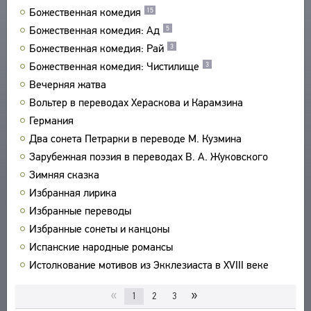
Божественная комедия
15
ПРОИЗВЕДЕНИЯ
Божественная комедия: Ад
5
ИЗДАНИЯ
Божественная комедия: Рай
3
ЭНЦИКЛОПЕДИЯ
Божественная комедия: Чистилище
3
Вечерняя жатва
СЛОВНИК
ТЕЗАУРУС
Вольтер в переводах Хераскова и Карамзина
ВСЕ БИОСПРАВКИ
СТРУКТУРА
Германия
ПОИСК
ПОЭТЫ
УКАЗАТЕЛЬ ТЕРМИНОВ
Два сонета Петрарки в переводе М. Кузмина
ПЕРЕВОДЧИКИ
О ПРОЕКТЕ
Зарубежная поэзия в переводах В. А. Жуковского
ИССЛЕДОВАТЕЛИ
КРАТКО О ПРОЕКТЕ
Зимняя сказка
ОБРАТНАЯ СВЯЗЬ
Избранная лирика
ЦЕЛИ ПРОЕКТА
ПОЛЬЗОВАТЕЛЬСКОЕ СОГЛАШЕНИЕ
Избранные переводы
ПОДСИСТЕМЫ
Избранные сонеты и канцоны
КОРПУС
ЗАКЛАДКИ
Испанские народные романсы
БИБЛИОТЕКА
Истолкование мотивов из Экклезиаста в XVIII веке
ЭНЦИКЛОПЕДИЯ
ТЕЗАУРУС
«
»
1
2
3
ФУНКЦИОНАЛЬНОСТЬ