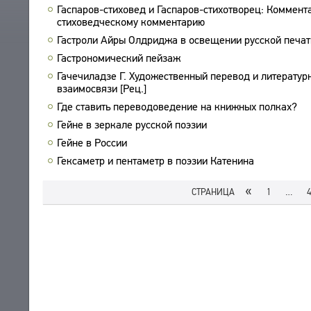
Гаспаров-стиховед и Гаспаров-стихотворец: Коммент
ПРОИЗВЕДЕНИЯ
стиховедческому комментарию
ИЗДАНИЯ
Гастроли Айры Олдриджа в освещении русской печат
Гастрономический пейзаж
ЭНЦИКЛОПЕДИЯ
Гачечиладзе Г. Художественный перевод и литератур
СЛОВНИК
взаимосвязи [Рец.]
ТЕЗАУРУС
ВСЕ БИОСПРАВКИ
Где ставить переводоведение на книжных полках?
СТРУКТУРА
ПОИСК
Гейне в зеркале русской поэзии
ПОЭТЫ
УКАЗАТЕЛЬ ТЕРМИНОВ
Гейне в России
ПЕРЕВОДЧИКИ
О ПРОЕКТЕ
Гексаметр и пентаметр в поэзии Катенина
ИССЛЕДОВАТЕЛИ
КРАТКО О ПРОЕКТЕ
ОБРАТНАЯ СВЯЗЬ
«
ЦЕЛИ ПРОЕКТА
СТРАНИЦА
1
…
ПОЛЬЗОВАТЕЛЬСКОЕ СОГЛАШЕНИЕ
ПОДСИСТЕМЫ
КОРПУС
ЗАКЛАДКИ
БИБЛИОТЕКА
ЭНЦИКЛОПЕДИЯ
ТЕЗАУРУС
ФУНКЦИОНАЛЬНОСТЬ