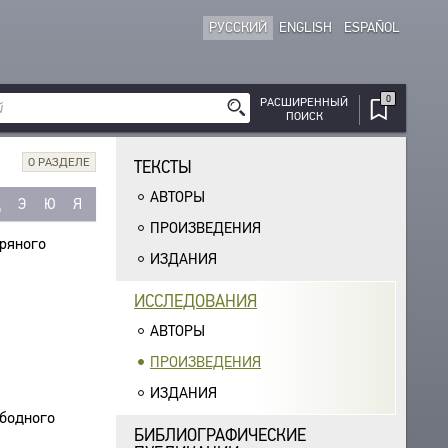
РУССКИЙ
ENGLISH
ESPAÑOL
0
РАСШИРЕННЫЙ
ПОИСК
О РАЗДЕЛЕ
ТЕКСТЫ
АВТОРЫ
Щ
Э
Ю
Я
ПРОИЗВЕДЕНИЯ
бряного
ИЗДАНИЯ
ИССЛЕДОВАНИЯ
АВТОРЫ
ПРОИЗВЕДЕНИЯ
ИЗДАНИЯ
ободного
БИБЛИОГРАФИЧЕСКИЕ