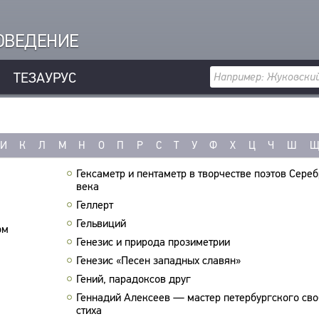
РОВЕДЕНИЕ
ТЕЗАУРУС
И
К
Л
М
Н
О
П
Р
С
Т
У
Ф
Х
Ц
Ч
Ш
Гексаметр и пентаметр в творчестве поэтов Сере
века
Геллерт
Гельвиций
ом
Генезис и природа прозиметрии
Генезис «Песен западных славян»
Гений, парадоксов друг
Геннадий Алексеев — мастер петербургского св
стиха