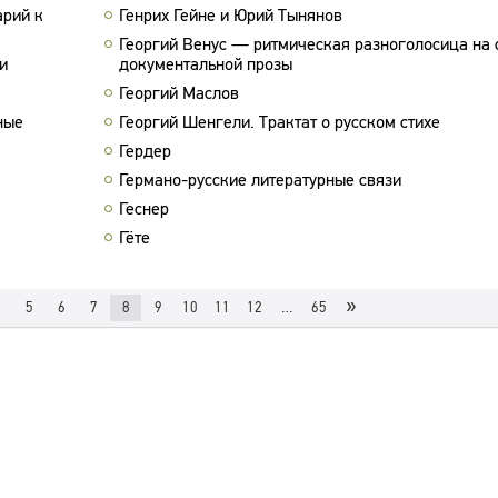
арий к
Генрих Гейне и Юрий Тынянов
Георгий Венус — ритмическая разноголосица на
и
документальной прозы
Георгий Маслов
ные
Георгий Шенгели. Трактат о русском стихе
Гердер
Германо-русские литературные связи
Геснер
Гёте
»
4
5
6
7
8
9
10
11
12
…
65