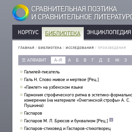
СРАВНИТЕЛЬНАЯ ПОЭТИКА
И СРАВНИТЕЛЬНОЕ ЛИТЕРАТУ
КОРПУС
ЭНЦИКЛОПЕДИЯ
БИБЛИОТЕКА
КОРПУС
РУССКОЯЗЫЧНЫЕ АВТОРЫ
БИБЛИОТЕКА
ГЛАВНАЯ
/
БИБЛИОТЕКА
/
ИССЛЕДОВАНИЯ
/
ПРОИЗВЕДЕНИЯ
ИНОЯЗЫЧНЫЕ АВТОРЫ
ТЕКСТЫ
АЛФАВИТ
А–Я
А
Б
В
Г
Д
Е
Ж
З
РУССКОЯЗЫЧНЫЕ ПРОИЗВЕДЕНИЯ
АВТОРЫ
ИНОЯЗЫЧНЫЕ ПРОИЗВЕДЕНИЯ
Галилей-писатель
ПРОИЗВЕДЕНИЯ
МЕТРИКА
Галь Н. Слово живое и мертвое [Рец.]
ИЗДАНИЯ
СТРОФИКА
«Гамлет» на узбекском языке
ИССЛЕДОВАНИЯ
ЯЗЫКИ
Гармония строфического ритма в эстетико-формальн
АВТОРЫ
измерении (на материале «Онегинской строфы» А. С.
РЕЧЕВЫЕ ФОРМЫ
Пушкина)
ПРОИЗВЕДЕНИЯ
ТИПЫ
Гаспаров
ИЗДАНИЯ
КОЛИЧЕСТВО ПЕРЕВОДОВ
Гаспаров М. Л. Брюсов и буквализм [Рец.]
4
БИБЛИОГРАФИЧЕСКИЕ ПУБЛИКАЦИИ
Гаспаров-стиховед и Гаспаров-стихотворец
СОСТАВИТЕЛИ