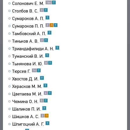
Солонович Е. М.
164
Т
СВЯЗИ
Столбов В. С.
3
Т
СОЗДАТЕЛИ ПРОЕКТА
Сумароков А. П.
Т
Сумароков П. П.
2
П
Т
Тамбовский А. П.
Т
Тиньков А. В.
2
Т
Триандафилиди А. Н.
Т
Туманский В. И.
Т
Тынянова И. Ю.
8
Т
Тюрсев Г.
14
Т
Хвостов Д. И.
Т
Херасков М. М.
Т
Цветаева М. И.
4
Т
Чюмина О. Н.
5
Т
Шаликов П. И.
Т
Шишков А. С.
3
П
Шпигоцкий А. Г.
Т