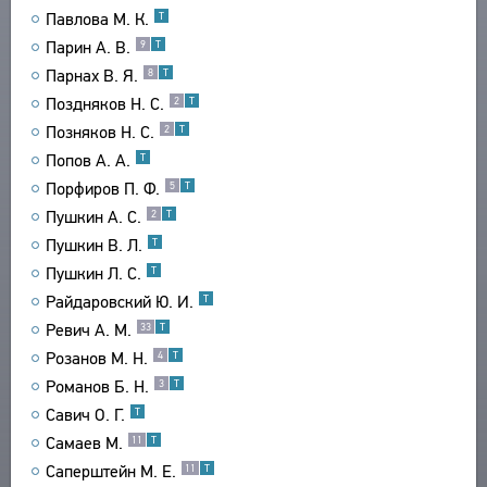
Павлова М. К.
Т
ТЕКСТЫ
ЭНЦИКЛОПЕДИЯ
Парин А. В.
9
Т
АВТОРЫ
СЛОВНИК
Парнах В. Я.
8
Т
ПРОИЗВЕДЕНИЯ
ТЕЗАУРУС
Поздняков Н. С.
ВСЕ БИОСПРАВКИ
2
Т
ИЗДАНИЯ
СТРУКТУРА
Позняков Н. С.
2
Т
ПОИСК
ПОЭТЫ
ИССЛЕДОВАНИЯ
УКАЗАТЕЛЬ ТЕРМИНОВ
Попов А. А.
Т
ПЕРЕВОДЧИКИ
О ПРОЕКТЕ
АВТОРЫ
Порфиров П. Ф.
5
Т
ИССЛЕДОВАТЕЛИ
ПРОИЗВЕДЕНИЯ
КРАТКО О ПРОЕКТЕ
Пушкин А. С.
2
Т
ОБРАТНАЯ СВЯЗЬ
ИЗДАНИЯ
ЦЕЛИ ПРОЕКТА
Пушкин В. Л.
Т
ПОЛЬЗОВАТЕЛЬСКОЕ СОГЛАШЕНИЕ
БИБЛИОГРАФИЧЕСКИЕ ПУБЛИКАЦИИ
ПОДСИСТЕМЫ
Пушкин Л. С.
Т
СОСТАВИТЕЛИ
КОРПУС
Райдаровский Ю. И.
Т
ЗАКЛАДКИ
Ревич A. M.
ПРОИЗВЕДЕНИЯ
БИБЛИОТЕКА
33
Т
Розанов М. Н.
4
Т
ИЗДАНИЯ
ЭНЦИКЛОПЕДИЯ
Романов Б. Н.
3
Т
ТЕЗАУРУС
Савич О. Г.
Т
ФУНКЦИОНАЛЬНОСТЬ
Самаев М.
11
Т
УКАЗАТЕЛИ
Саперштейн М. Е.
11
Т
ПОИСК