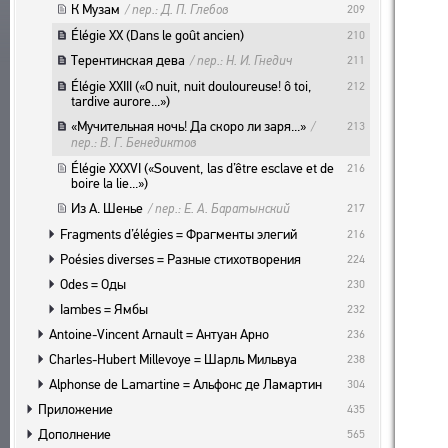
ПОЛЬЗОВАТЕЛЬСКОЕ СОГЛАШЕНИЕ
БИБЛИОГРАФИЧЕСКИЕ ПУБЛИКАЦИИ
ПОДСИСТЕМЫ
К Музам
/ пер.: Д. П. Глебов
209
СОСТАВИТЕЛИ
КОРПУС
Élégie XX (Dans le goût ancien)
210
ЗАКЛАДКИ
Терентинская дева
/ пер.: Н. И. Гнедич
211
ПРОИЗВЕДЕНИЯ
БИБЛИОТЕКА
Élégie XXIII («O nuit, nuit douloureuse! ô toi,
212
ИЗДАНИЯ
ЭНЦИКЛОПЕДИЯ
tardive aurore...»)
ТЕЗАУРУС
«Мучительная ночь! Да скоро ли заря...»
/
213
пер.: В. Г. Бенедиктов
ФУНКЦИОНАЛЬНОСТЬ
Élégie XXXVI («Souvent, las d’être esclave et de
216
УКАЗАТЕЛИ
boire la lie...»)
ПОИСК
Из А. Шенье
/ пер.: Е. А. Баратынский
217
СВЯЗИ
Fragments d’élégies = Фрагменты элегий
216
Poésies diverses = Разные стихотворения
224
СОЗДАТЕЛИ ПРОЕКТА
Odes = Оды
230
Iambes = Ямбы
232
Antoine-Vincent Arnault = Антуан Арно
236
Charles-Hubert Millevoye = Шарль Мильвуа
238
Alphonse de Lamartine = Альфонс де Ламартин
304
Приложение
435
Дополнение
565