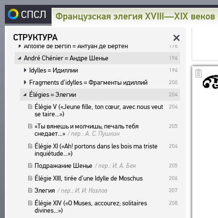
Французская элегия XVIII—XIX веков
49
СПСЛ
Французская элегия XVIII—XIX веков
Nicolas Gilbert = Никола Жильбер
50
Évariste Parny = Эварист Парни
66
СТРУКТУРА
Antoine de Bertin = Антуан де Бертен
176
~
СТРУКТУРА
André Chénier = Андре Шенье
ГЛАВНАЯ
194
I
ОПИСАНИЕ ДОКУМЕНТА
B
СВЯЗАННЫЕ ТЕКСТЫ
Idylles = Идиллии
194
КОРПУС
L
ИЗДАНИЯ И ИССЛЕДОВАНИЯ
Fragments d’idylles = Фрагменты идиллий
200
Q
W
ТЕСТ / ГРАФИКА
РУССКОЯЗЫЧНЫЕ АВТОРЫ
Élégies = Элегии
204
1
2
3
РЕЖИМ ПРОСМОТРА
БИБЛИОТЕКА
+
-
/
*
МАСШТАБ / РАЗМЕР ТЕКСТА
ИНОЯЗЫЧНЫЕ АВТОРЫ
Élégie V («Jeune fille, ton cœur, avec nous veut
204
ТЕКСТЫ
se taire...»)
H
ЭТОТ ЭКРАН
ЭНЦИКЛОПЕДИЯ
РУССКОЯЗЫЧНЫЕ ПРОИЗВЕДЕНИЯ
АВТОРЫ
«Ты вянешь и молчишь; печаль тебя
205
снедает...»
ИНОЯЗЫЧНЫЕ ПРОИЗВЕДЕНИЯ
/ пер.: А. С. Пушкин
СЛОВНИК
ПРОИЗВЕДЕНИЯ
ТЕЗАУРУС
Élégie XI («Ah! portons dans les bois ma triste
204
МЕТРИКА
ВСЕ БИОСПРАВКИ
ИЗДАНИЯ
inquiétude...»)
СТРУКТУРА
ПОИСК
СТРОФИКА
ПОЭТЫ
Подражание Шенье
/ пер.: И. А. Бек
205
ИССЛЕДОВАНИЯ
УКАЗАТЕЛЬ ТЕРМИНОВ
ЯЗЫКИ
ПЕРЕВОДЧИКИ
Élégie XIII, tirée d’une Idylle de Moschus
206
О ПРОЕКТЕ
АВТОРЫ
РЕЧЕВЫЕ ФОРМЫ
ИССЛЕДОВАТЕЛИ
Элегия
/ пер.: И. И. Козлов
207
ПРОИЗВЕДЕНИЯ
КРАТКО О ПРОЕКТЕ
ОБРАТНАЯ СВЯЗЬ
ТИПЫ
Élégie XIV («О Muses, accourez; solitaires
208
ИЗДАНИЯ
ЦЕЛИ ПРОЕКТА
divines...»)
КОЛИЧЕСТВО ПЕРЕВОДОВ