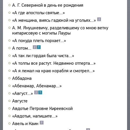
А. Г. Севериной в день ее рождения
ПРОИЗВЕДЕНИЯ
«А где апостолы святые...»
ИЗДАНИЯ
«А женщина, виясь гадюкой на угольях...»
2
ЭНЦИКЛОПЕДИЯ
А. М. Янушкевичу, разделившему со мною ветку
кипарисовую с могилы Лауры
СЛОВНИК
ТЕЗАУРУС
«А покуда плеть порхает...»
ВСЕ БИОСПРАВКИ
А потом...
2
Т
СТРУКТУРА
ПОИСК
ПОЭТЫ
«А так ли гордая была чиста...»
УКАЗАТЕЛЬ ТЕРМИНОВ
ПЕРЕВОДЧИКИ
«А толпы все растут. Недвижно отперта...»
О ПРОЕКТЕ
ИССЛЕДОВАТЕЛИ
«А я лежал на краю корабля и смотрел...»
КРАТКО О ПРОЕКТЕ
ОБРАТНАЯ СВЯЗЬ
Аббадона
ЦЕЛИ ПРОЕКТА
«Абенамар, Абенамар...»
ПОЛЬЗОВАТЕЛЬСКОЕ СОГЛАШЕНИЕ
ПОДСИСТЕМЫ
«Август...»
2
Т
КОРПУС
ЗАКЛАДКИ
Августе
БИБЛИОТЕКА
Авдотье Петровне Киреевской
ЭНЦИКЛОПЕДИЯ
«Авдотья, напишите...»
ТЕЗАУРУС
Авель и Каин
7
ФУНКЦИОНАЛЬНОСТЬ