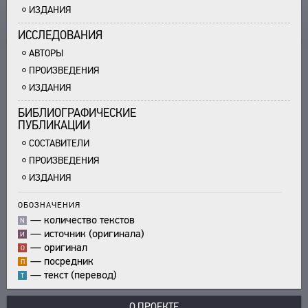
ИЗДАНИЯ
ПРОИЗВЕДЕНИЯ
ИССЛЕДОВАНИЯ
ИЗДАНИЯ
АВТОРЫ
ЭНЦИКЛОПЕДИЯ
ПРОИЗВЕДЕНИЯ
СЛОВНИК
ИЗДАНИЯ
ТЕЗАУРУС
ВСЕ БИОСПРАВКИ
БИБЛИОГРАФИЧЕСКИЕ
СТРУКТУРА
ПОИСК
ПОЭТЫ
ПУБЛИКАЦИИ
УКАЗАТЕЛЬ ТЕРМИНОВ
ПЕРЕВОДЧИКИ
СОСТАВИТЕЛИ
О ПРОЕКТЕ
ПРОИЗВЕДЕНИЯ
ИССЛЕДОВАТЕЛИ
КРАТКО О ПРОЕКТЕ
ИЗДАНИЯ
ОБРАТНАЯ СВЯЗЬ
ЦЕЛИ ПРОЕКТА
ОБОЗНАЧЕНИЯ
ПОЛЬЗОВАТЕЛЬСКОЕ СОГЛАШЕНИЕ
ПОДСИСТЕМЫ
—
количество текстов
N
КОРПУС
—
источник (оригинала)
ЗАКЛАДКИ
И
—
БИБЛИОТЕКА
оригинал
О
—
посредник
П
ЭНЦИКЛОПЕДИЯ
—
текст (перевод)
Т
ТЕЗАУРУС
ФУНКЦИОНАЛЬНОСТЬ
О ПРОЕКТЕ