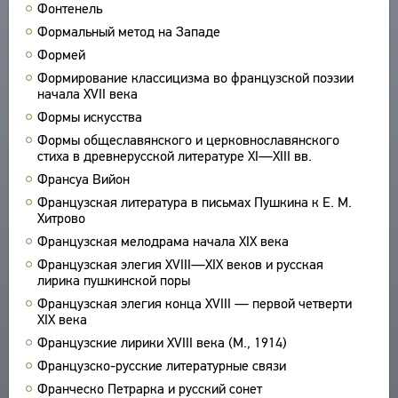
Фонтенель
ПРОИЗВЕДЕНИЯ
Формальный метод на Западе
ИЗДАНИЯ
Формей
Формирование классицизма во французской поэзии
ЭНЦИКЛОПЕДИЯ
начала XVII века
СЛОВНИК
Формы искусства
ТЕЗАУРУС
ВСЕ БИОСПРАВКИ
Формы общеславянского и церковнославянского
СТРУКТУРА
стиха в древнерусской литературе XI—XIII вв.
ПОИСК
ПОЭТЫ
УКАЗАТЕЛЬ ТЕРМИНОВ
Франсуа Вийон
ПЕРЕВОДЧИКИ
О ПРОЕКТЕ
Французская литература в письмах Пушкина к Е. М.
ИССЛЕДОВАТЕЛИ
Хитрово
КРАТКО О ПРОЕКТЕ
ОБРАТНАЯ СВЯЗЬ
Французская мелодрама начала XIX века
ЦЕЛИ ПРОЕКТА
Французская элегия XVIII—XIX веков и русская
ПОЛЬЗОВАТЕЛЬСКОЕ СОГЛАШЕНИЕ
ПОДСИСТЕМЫ
лирика пушкинской поры
КОРПУС
Французская элегия конца XVIII — первой четверти
ЗАКЛАДКИ
XIX века
БИБЛИОТЕКА
Французские лирики XVIII века (М., 1914)
ЭНЦИКЛОПЕДИЯ
Французско-русские литературные связи
ТЕЗАУРУС
Франческо Петрарка и русский сонет
ФУНКЦИОНАЛЬНОСТЬ