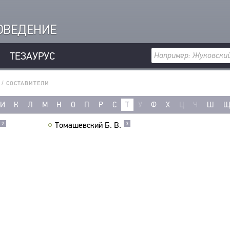
РОВЕДЕНИЕ
ТЕЗАУРУС
/
СОСТАВИТЕЛИ
И
К
Л
М
Н
О
П
Р
С
Т
У
Ф
Х
Ц
Ч
Ш
Томашевский Б. В.
2
3