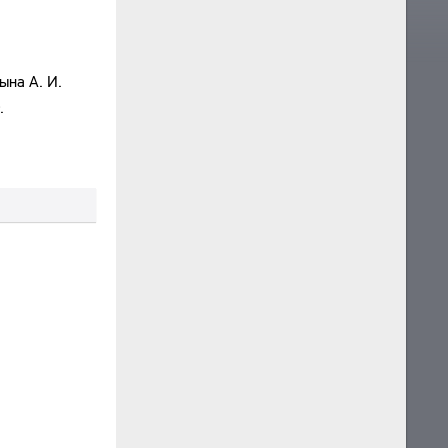
на А. И.
.