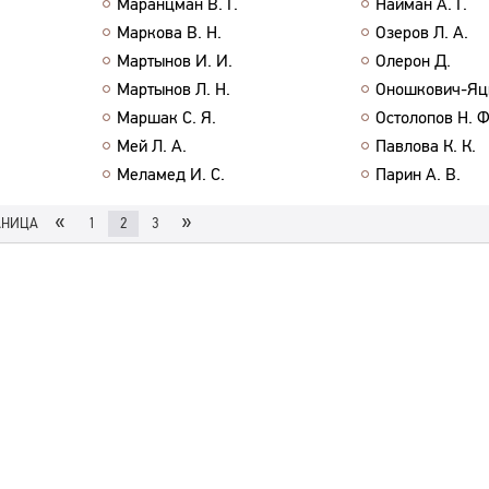
Маранцман В. Г.
Найман А. Г.
Маркова В. Н.
Озеров Л. А.
Мартынов И. И.
Олерон Д.
Мартынов Л. Н.
Оношкович-Яцы
Маршак С. Я.
Остолопов Н. Ф
Мей Л. А.
Павлова К. К.
Меламед И. С.
Парин А. В.
«
»
АНИЦА
1
2
3