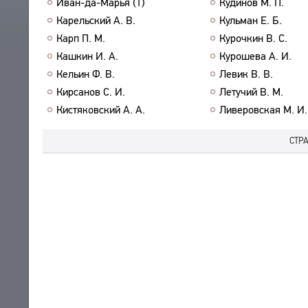
Иван-да-Марья (1)
Кудинов М. П.
О ПРОЕКТЕ
ПРОИЗВЕДЕНИЯ
Карельский А. В.
Кульман Е. Б.
ИЗДАНИЯ
КРАТКО О ПРОЕКТЕ
Карп П. М.
Курочкин В. С.
ОБРАТНАЯ СВЯЗЬ
Кашкин И. А.
Курошева А. И.
ЦЕЛИ ПРОЕКТА
ПОЛЬЗОВАТЕЛЬСКОЕ СОГЛАШЕНИЕ
Кельин Ф. В.
Левик В. В.
ПОДСИСТЕМЫ
Кирсанов С. И.
Летучий В. М.
КОРПУС
ЗАКЛАДКИ
Кистяковский А. А.
Ливеровская М. И.
БИБЛИОТЕКА
ЭНЦИКЛОПЕДИЯ
СТР
ТЕЗАУРУС
ФУНКЦИОНАЛЬНОСТЬ
УКАЗАТЕЛИ
ПОИСК
СВЯЗИ
СОЗДАТЕЛИ ПРОЕКТА