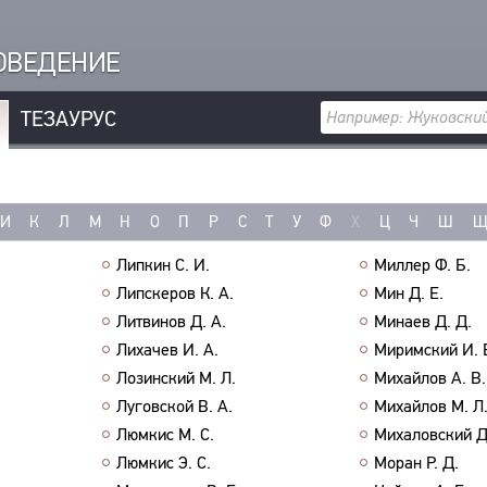
РОВЕДЕНИЕ
ТЕЗАУРУС
И
К
Л
М
Н
О
П
Р
С
Т
У
Ф
Х
Ц
Ч
Ш
Липкин С. И.
Миллер Ф. Б.
Липскеров К. А.
Мин Д. Е.
Литвинов Д. А.
Минаев Д. Д.
Лихачев И. А.
Миримский И. 
Лозинский М. Л.
Михайлов А. В.
Луговской В. А.
Михайлов М. Л
Люмкис М. С.
Михаловский Д
Люмкис Э. С.
Моран Р. Д.