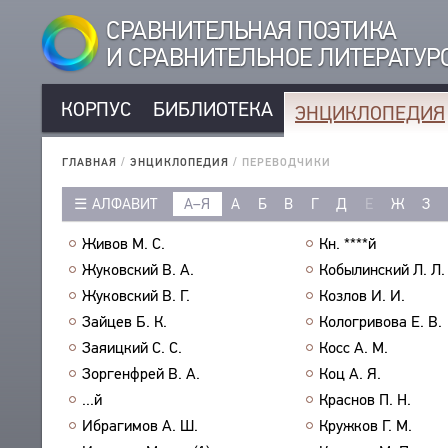
СРАВНИТЕЛЬНАЯ ПОЭТИКА
И СРАВНИТЕЛЬНОЕ ЛИТЕРАТУ
КОРПУС
БИБЛИОТЕКА
ЭНЦИКЛОПЕДИЯ
КОРПУС
РУССКОЯЗЫЧНЫЕ АВТОРЫ
БИБЛИОТЕКА
ГЛАВНАЯ
/
ЭНЦИКЛОПЕДИЯ
/
ПЕРЕВОДЧИКИ
ИНОЯЗЫЧНЫЕ АВТОРЫ
ТЕКСТЫ
АЛФАВИТ
А–Я
А
Б
В
Г
Д
Е
Ж
З
ЭНЦИКЛОПЕДИЯ
РУССКОЯЗЫЧНЫЕ ПРОИЗВЕДЕНИЯ
АВТОРЫ
ИНОЯЗЫЧНЫЕ ПРОИЗВЕДЕНИЯ
СЛОВНИК
Живов М. С.
Кн. ****й
ПРОИЗВЕДЕНИЯ
МЕТРИКА
ВСЕ БИОСПРАВКИ
Жуковский В. А.
Кобылинский Л. Л.
ИЗДАНИЯ
СТРОФИКА
ПОЭТЫ
Жуковский В. Г.
Козлов И. И.
ИССЛЕДОВАНИЯ
ЯЗЫКИ
ПЕРЕВОДЧИКИ
Зайцев Б. К.
Кологривова Е. В.
АВТОРЫ
РЕЧЕВЫЕ ФОРМЫ
Заяицкий С. С.
Косс А. М.
ИССЛЕДОВАТЕЛИ
ПРОИЗВЕДЕНИЯ
Зоргенфрей В. А.
Коц А. Я.
ТИПЫ
ИЗДАНИЯ
ТЕЗАУРУС
...й
Краснов П. Н.
КОЛИЧЕСТВО ПЕРЕВОДОВ
БИБЛИОГРАФИЧЕСКИЕ ПУБЛИКАЦИИ
СТРУКТУРА
Ибрагимов А. Ш.
Кружков Г. М.
ПОИСК
СОСТАВИТЕЛИ
УКАЗАТЕЛЬ ТЕРМИНОВ