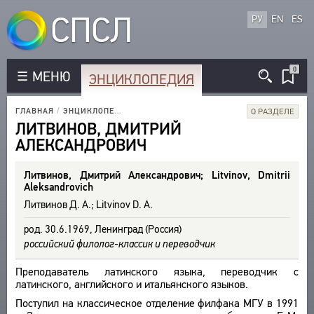
СПСЛ
РУ
EN
ES
0
МЕНЮ
ЭНЦИКЛОПЕДИЯ
КОРПУС
РУССКОЯЗЫЧНЫЕ АВТОРЫ
ГЛАВНАЯ
/
ЭНЦИКЛОПЕДИЯ
/
ИССЛЕДОВАТЕЛИ
/
ЛИТВИНОВ Д. А.
О РАЗДЕЛЕ
БИБЛИОТЕКА
ИНОЯЗЫЧНЫЕ АВТОРЫ
ЛИТВИНОВ, ДМИТРИЙ
ТЕКСТЫ
АЛЕКСАНДРОВИЧ
ЭНЦИКЛОПЕДИЯ
РУССКОЯЗЫЧНЫЕ ПРОИЗВЕДЕНИЯ
АВТОРЫ
ИНОЯЗЫЧНЫЕ ПРОИЗВЕДЕНИЯ
СЛОВНИК
ПРОИЗВЕДЕНИЯ
Литвинов, Дмитрий Александрович; Litvinov, Dmitrii
МЕТРИКА
ВСЕ БИОСПРАВКИ
Aleksandrovich
ИЗДАНИЯ
СТРОФИКА
Литвинов Д. А.; Litvinov D. A.
ПОЭТЫ
ИССЛЕДОВАНИЯ
ЯЗЫКИ
ПЕРЕВОДЧИКИ
род. 30.6.1969, Ленинград (Россия)
АВТОРЫ
РЕЧЕВЫЕ ФОРМЫ
российский филолог-классик и переводчик
ИССЛЕДОВАТЕЛИ
ПРОИЗВЕДЕНИЯ
ТИПЫ
Преподаватель латинского языка, переводчик с
ИЗДАНИЯ
ТЕЗАУРУС
КОЛИЧЕСТВО ПЕРЕВОДОВ
латинского, английского и итальянского языков.
БИБЛИОГРАФИЧЕСКИЕ ПУБЛИКАЦИИ
СТРУКТУРА
ПОИСК
Поступил на классическое отделение филфака МГУ в 1991
СОСТАВИТЕЛИ
УКАЗАТЕЛЬ ТЕРМИНОВ