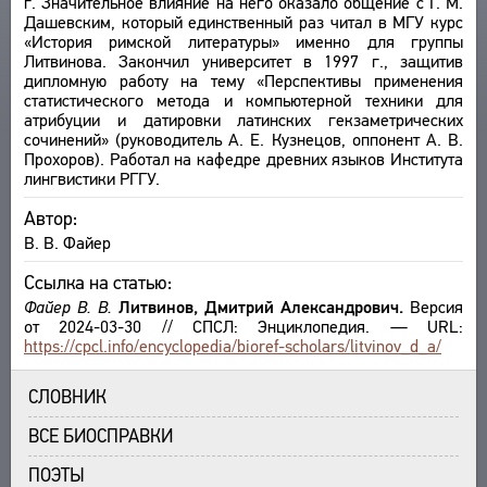
г. Значительное влияние на него оказало общение с Г. М.
Дашевским, который единственный раз читал в МГУ курс
О ПРОЕКТЕ
ПРОИЗВЕДЕНИЯ
«История римской литературы» именно для группы
ИЗДАНИЯ
КРАТКО О ПРОЕКТЕ
Литвинова. Закончил университет в 1997 г., защитив
ОБРАТНАЯ СВЯЗЬ
дипломную работу на тему «Перспективы применения
ЦЕЛИ ПРОЕКТА
статистического метода и компьютерной техники для
ПОЛЬЗОВАТЕЛЬСКОЕ СОГЛАШЕНИЕ
ПОДСИСТЕМЫ
атрибуции и датировки латинских гекзаметрических
сочинений» (руководитель А. Е. Кузнецов, оппонент А. В.
КОРПУС
Прохоров). Работал на кафедре древних языков Института
ЗАКЛАДКИ
БИБЛИОТЕКА
лингвистики РГГУ.
ЭНЦИКЛОПЕДИЯ
Автор:
ТЕЗАУРУС
В. В. Файер
ФУНКЦИОНАЛЬНОСТЬ
Ссылка на статью:
УКАЗАТЕЛИ
Файер В. В.
Литвинов, Дмитрий Александрович.
Версия
от 2024-03-30 // СПСЛ: Энциклопедия. — URL:
ПОИСК
https://cpcl.info/encyclopedia/bioref-scholars/litvinov_d_a/
СВЯЗИ
СОЗДАТЕЛИ ПРОЕКТА
СЛОВНИК
ВСЕ БИОСПРАВКИ
ПОЭТЫ