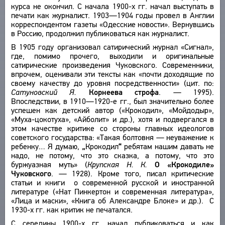
курса не окончил. С начала 1900-х гг. начал выступать в
О ПРОЕКТЕ
ПРОИЗВЕДЕНИЯ
печати как журналист. 1903—1904 годы провел в Англии
корреспондентом газеты «Одесские новости». Вернувшись
ИЗДАНИЯ
КРАТКО О ПРОЕКТЕ
ОБРАТНАЯ СВЯЗЬ
в Россию, продолжил публиковаться как журналист.
ЦЕЛИ ПРОЕКТА
В 1905 году организовал сатирический журнал «Сигнал»,
ПОЛЬЗОВАТЕЛЬСКОЕ СОГЛАШЕНИЕ
ПОДСИСТЕМЫ
где, помимо прочего, выходили и оригинальные
сатирические произведения Чуковского. Современники,
КОРПУС
ЗАКЛАДКИ
впрочем, оценивали эти тексты как «почти доходящие по
БИБЛИОТЕКА
своему качеству до уровня посредственности» (цит. по:
Сатуновский Я.
Корнеева строфа
. — 1995).
ЭНЦИКЛОПЕДИЯ
Впоследствии, в 1910—1920-е гг., был значительно более
успешен как детский автор («Крокодил», «Мойдодыр»,
ТЕЗАУРУС
«Муха-цокотуха», «Айболит» и др.), хотя и подвергался в
ФУНКЦИОНАЛЬНОСТЬ
этом качестве критике со стороны главных идеологов
советского государства: «Такая болтовня — неуважение к
УКАЗАТЕЛИ
ребенку… Я думаю,
„
Крокодил
“
ребятам нашим давать не
ПОИСК
надо, не потому, что это сказка, а потому, что это
буржуазная муть» (
Крупская Н. К.
О «Крокодиле»
СВЯЗИ
Чуковского
. — 1928). Кроме того, писал критические
СОЗДАТЕЛИ ПРОЕКТА
статьи и книги о современной русской и иностранной
литературе («Нат Пинкертон и современная литература»,
«Лица и маски», «Книга об Александре Блоке» и др.). С
1930-х гг. как критик не печатался.
С середины 1900-х гг. начал публиковаться и как