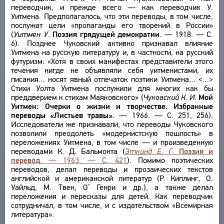
переводчик, и прежде всего — как переводчик У.
Уитмена. Предполагалось, что эти переводы, в том числе,
послужат цели «пропаганды его творений в России»
(
Уитмен У
.
Поэзия грядущей демократии
. — 1918. — С.
6). Позднее Чуковский активно признавал влияние
Уитмена на русскую литературу и, в частности, на русский
футуризм: «Хотя в своих манифестах представители этого
течения нигде не объявляли себя уитменистами, их
писания… носят явный отпечаток поэтики Уитмена… <…>
Стихи Уолта Уитмена послужили для многих как бы
преддверием к стихам Маяковского» (
Чуковский К. И.
Мой
Уитмен: Очерки о жизни и творчестве. Избранные
переводы «Листьев травы»
. — 1966. — С. 251, 256).
Исследователи же признавали, что переводы Чуковского
позволили преодолеть «модернистскую пошлость» в
переложениях Уитмена, в том числе — и произведенную
переводами К. Д. Бальмонта (
Эткинд Е. Г
.
Поэзия и
перевод
. — 1963. — С. 421
). Помимо поэтических
переводов, делал переводы и прозаических текстов
английской и американской литератур (Р. Киплинг, О.
Уайльд, М. Твен, О’ Генри и др.), а также делал
переложения и пересказы для детей. Как переводчик
сотрудничал, в том числе, и с издательством «Всемирная
литература».