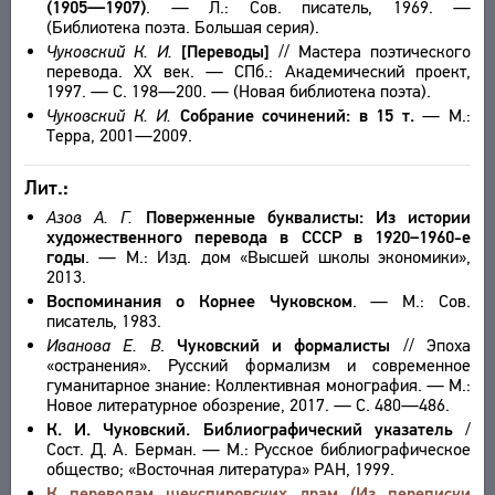
(1905—1907)
. — Л.: Сов. писатель, 1969. —
(Библиотека поэта. Большая серия).
Чуковский К. И.
[Переводы]
// Мастера поэтического
перевода. XX век. — СПб.: Академический проект,
1997. — С. 198—200. — (Новая библиотека поэта).
Чуковский К. И.
Собрание сочинений: в 15 т.
— М.:
Терра, 2001—2009.
Лит.:
Азов А. Г.
Поверженные буквалисты: Из истории
художественного перевода в СССР в 1920–1960-е
годы
. — М.: Изд. дом «Высшей школы экономики»,
2013.
Воспоминания о Корнее Чуковском
. — М.: Сов.
писатель, 1983.
Иванова Е. В
.
Чуковский и формалисты
// Эпоха
«остранения». Русский формализм и современное
гуманитарное знание: Коллективная монография. — М.:
Новое литературное обозрение, 2017. — С. 480—486.
К. И. Чуковский. Библиографический указатель
/
Сост. Д. А. Берман. — М.: Русское библиографическое
общество; «Восточная литература» РАН, 1999.
К переводам шекспировских драм (Из переписки