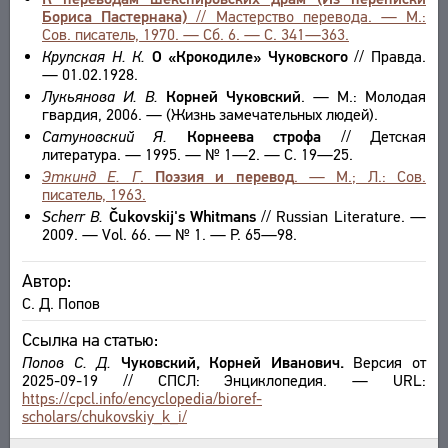
Бориса Пастернака)
// Мастерство перевода. — М.:
Сов. писатель, 1970. — Сб. 6. — С. 341—363.
Крупская Н. К.
О «Крокодиле» Чуковского
// Правда.
— 01.02.1928.
Лукьянова И. В.
Корней Чуковский
. — М.: Молодая
гвардия, 2006. — (Жизнь замечательных людей).
Сатуновский Я.
Корнеева строфа
// Детская
литература. — 1995. — № 1—2. — С. 19—25.
Эткинд Е. Г
.
Поэзия и перевод
. — М.; Л.: Сов.
писатель, 1963.
Scherr B.
Čukovskij's Whitmans
// Russian Literature. —
2009. — Vol. 66. — № 1. — P. 65—98.
Автор:
С. Д. Попов
Ссылка на статью:
Попов С. Д.
Чуковский, Корней Иванович.
Версия от
2025-09-19 // СПСЛ: Энциклопедия. — URL:
https://cpcl.info/encyclopedia/bioref-
scholars/chukovskiy_k_i/