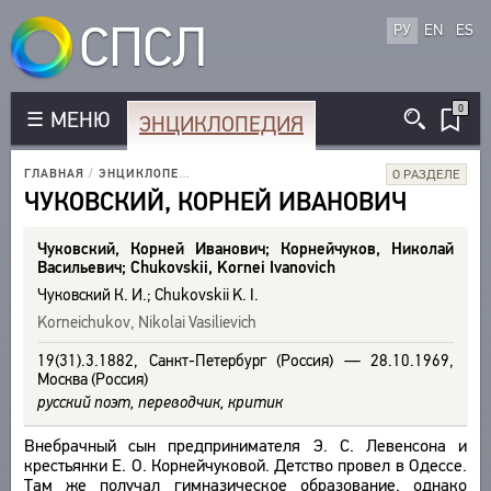
СПСЛ
РУ
EN
ES
0
МЕНЮ
ЭНЦИКЛОПЕДИЯ
КОРПУС
РУССКОЯЗЫЧНЫЕ АВТОРЫ
ГЛАВНАЯ
/
ЭНЦИКЛОПЕДИЯ
/
ИССЛЕДОВАТЕЛИ
/
ЧУКОВСКИЙ К. И.
О РАЗДЕЛЕ
БИБЛИОТЕКА
ИНОЯЗЫЧНЫЕ АВТОРЫ
ЧУКОВСКИЙ, КОРНЕЙ ИВАНОВИЧ
ТЕКСТЫ
ЭНЦИКЛОПЕДИЯ
РУССКОЯЗЫЧНЫЕ ПРОИЗВЕДЕНИЯ
АВТОРЫ
Чуковский, Корней Иванович; Корнейчуков, Николай
ИНОЯЗЫЧНЫЕ ПРОИЗВЕДЕНИЯ
СЛОВНИК
Васильевич; Chukovskii, Kornei Ivanovich
ПРОИЗВЕДЕНИЯ
МЕТРИКА
ВСЕ БИОСПРАВКИ
Чуковский К. И.; Chukovskii K. I.
ИЗДАНИЯ
СТРОФИКА
ПОЭТЫ
Korneichukov, Nikolai Vasilievich
ИССЛЕДОВАНИЯ
ЯЗЫКИ
ПЕРЕВОДЧИКИ
19(31).3.1882, Санкт-Петербург (Россия) — 28.10.1969,
АВТОРЫ
Москва (Россия)
РЕЧЕВЫЕ ФОРМЫ
ИССЛЕДОВАТЕЛИ
ПРОИЗВЕДЕНИЯ
русский поэт, переводчик, критик
ТИПЫ
ИЗДАНИЯ
ТЕЗАУРУС
КОЛИЧЕСТВО ПЕРЕВОДОВ
Внебрачный сын предпринимателя Э. С. Левенсона и
БИБЛИОГРАФИЧЕСКИЕ ПУБЛИКАЦИИ
СТРУКТУРА
крестьянки Е. О. Корнейчуковой. Детство провел в Одессе.
ПОИСК
Там же получал гимназическое образование, однако
СОСТАВИТЕЛИ
УКАЗАТЕЛЬ ТЕРМИНОВ