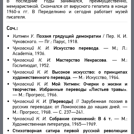
В последние годы занимался, преимущественно,
мемуаристикой. Скончался от вирусного гепатита в конце
1960-х гг. В Переделкино и сегодня работает музей
писателя.
Соч.:
Уитмен У
.
Поэзия грядущей демократии
/ Пер. К. И.
Чуковского. — Пг.: Парус, 1918.
Чуковский К. И.
Искусство перевода
. — М.; Л.:
Academia, 1936.
Чуковский К. И.
Мастерство Некрасова
. — М.:
Гослитиздат, 1952.
Чуковский К. И.
Высокое искусство: о принципах
художественного перевода
. — М.: Искусство, 1964.
Чуковский К. И.
Мой Уитмен: Очерки о жизни и
творчестве. Избранные переводы «Листьев травы»
.
— М.: Прогресс, 1966.
Чуковский К. И.
[Переводы]
// Зарубежная поэзия в
русских переводах: от Ломоносова до наших дней. —
М.: Прогресс, 1968. — С. 237—241.
Чуковский К. И.
Собрание сочинений: В 6 т.
— М.:
Художественная литература, 1965—1969.
Стихотворная сатира первой русской революции