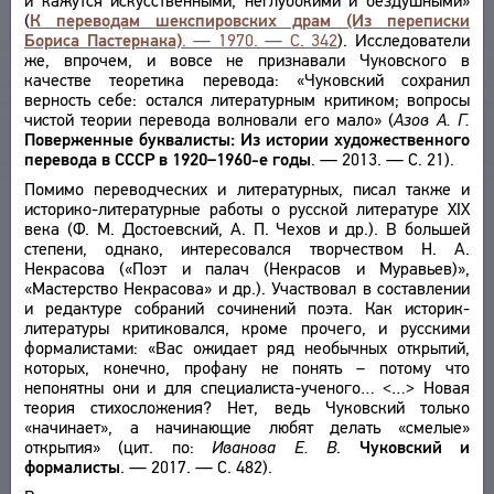
и кажутся искусственными, неглубокими и бездушными»
(
К переводам шекспировских драм (Из переписки
Бориса Пастернака)
. — 1970. — С. 342
). Исследователи
же, впрочем, и вовсе не признавали Чуковского в
качестве теоретика перевода: «Чуковский сохранил
верность себе: остался литературным критиком; вопросы
чистой теории перевода волновали его мало» (
Азов А. Г.
Поверженные буквалисты: Из истории художественного
перевода в СССР в 1920–1960-е годы
. — 2013. — С. 21).
Помимо переводческих и литературных, писал также и
историко-литературные работы о русской литературе XIX
века (Ф. М. Достоевский, А. П. Чехов и др.). В большей
степени, однако, интересовался творчеством Н. А.
Некрасова («Поэт и палач (Некрасов и Муравьев)»,
«Мастерство Некрасова» и др.). Участвовал в составлении
и редактуре собраний сочинений поэта. Как историк-
литературы критиковался, кроме прочего, и русскими
формалистами: «Вас ожидает ряд необычных открытий,
которых, конечно, профану не понять – потому что
непонятны они и для специалиста-ученого… <…> Новая
теория стихосложения? Нет, ведь Чуковский только
«начинает», а начинающие любят делать «смелые»
открытия» (цит. по:
Иванова Е. В
.
Чуковский и
формалисты
. — 2017. — С. 482).