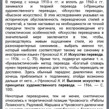
В период с конца 1910-х гг. и вплоть до 1960-х гг.
занимался и теорией перевода («Принципы
художественного перевода», «Искусство перевода»,
«Высокое искусство»). В этих исследованиях указывал на
историческую обусловленность переводческих стилей и
стратегий, а также настаивал на необходимости не точной
передачи текста оригинала, но воспроизведения его
стилистических особенностей: «Искусство переводчика в
значительной мере заключается в том, чтобы,
руководствуясь живым ощущением стиля, из этих
разнохарактерных синонимов… выбрать именно тот,
который наиболее соответствует такому же синониму в
иностранном языке» (
Чуковский К. И.
Искусство перевода
.
— 1936. — С. 75). Кроме того, подвергал критике т. н.
«буквалистический» метод перевода: «Богатый словарь
нужен переводчику именно для того, чтобы переводить не
дословно. Здесь обычный парадокс диалектики: если
хочешь приблизиться к подлиннику, отойди возможно
дальше от него…» (
Чуковский К. И.
Высокое искусство: о
принципах художественного перевода
. — 1964. — С.
100).
Некоторые переводчики, тем не менее, скептически
относились к теоретической позиции Чуковского: «Работы
Лозинского, Радловой, Маршака и Чуковского далеки мне