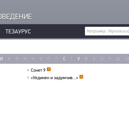
РОВЕДЕНИЕ
ТЕЗАУРУС
И
К
Л
М
Н
О
П
Р
С
Т
У
Ф
Х
Ц
Ч
Ш
Сонет 9
П
«Уединен и задумчив...»
П