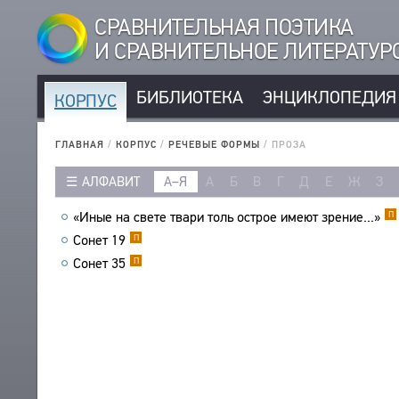
СРАВНИТЕЛЬНАЯ ПОЭТИКА
И СРАВНИТЕЛЬНОЕ ЛИТЕРАТУ
БИБЛИОТЕКА
ЭНЦИКЛОПЕДИЯ
КОРПУС
КОРПУС
РУССКОЯЗЫЧНЫЕ АВТОРЫ
ГЛАВНАЯ
/
КОРПУС
/
РЕЧЕВЫЕ ФОРМЫ
/
ПРОЗА
ИНОЯЗЫЧНЫЕ АВТОРЫ
АЛФАВИТ
А–Я
А
Б
В
Г
Д
Е
Ж
З
РУССКОЯЗЫЧНЫЕ ПРОИЗВЕДЕНИЯ
ИНОЯЗЫЧНЫЕ ПРОИЗВЕДЕНИЯ
«Иные на свете твари толь острое имеют зрение...»
П
МЕТРИКА
Сонет 19
П
СТРОФИКА
Сонет 35
П
ЯЗЫКИ
РЕЧЕВЫЕ ФОРМЫ
ТИПЫ
КОЛИЧЕСТВО ПЕРЕВОДОВ
БИБЛИОТЕКА