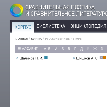
СРАВНИТЕЛЬНАЯ ПОЭТИКА
И СРАВНИТЕЛЬНОЕ ЛИТЕРАТУ
БИБЛИОТЕКА
ЭНЦИКЛОПЕДИЯ
КОРПУС
КОРПУС
РУССКОЯЗЫЧНЫЕ АВТОРЫ
ГЛАВНАЯ
/
КОРПУС
/
РУССКОЯЗЫЧНЫЕ АВТОРЫ
ИНОЯЗЫЧНЫЕ АВТОРЫ
АЛФАВИТ
А–Я
А
Б
В
Г
Д
Е
Ж
З
РУССКОЯЗЫЧНЫЕ ПРОИЗВЕДЕНИЯ
ИНОЯЗЫЧНЫЕ ПРОИЗВЕДЕНИЯ
Шаликов П. И.
Шишков А. С.
Т
3
П
МЕТРИКА
СТРОФИКА
ЯЗЫКИ
РЕЧЕВЫЕ ФОРМЫ
ТИПЫ
КОЛИЧЕСТВО ПЕРЕВОДОВ
БИБЛИОТЕКА