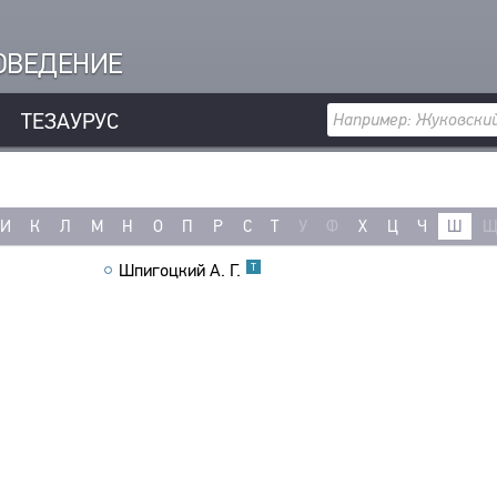
РОВЕДЕНИЕ
ТЕЗАУРУС
И
К
Л
М
Н
О
П
Р
С
Т
У
Ф
Х
Ц
Ч
Ш
Шпигоцкий А. Г.
Т