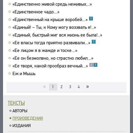
«Единственно живой средь неживых...»
УКАЗАТЕЛИ
«Единственное чадо...»
ПОИСК
«Единственный на крыше воробей...»
Т
СВЯЗИ
«Единый! – Ты, к Кому могу воззвать я!..»
СОЗДАТЕЛИ ПРОЕКТА
«Единый, быстрый миг вся жизнь ее была!..»
«Ее власы тогда приятно развивали...»
Т
«Ее лицом я в жажде и тоске...»
«Ее он безмолвно, но страстно любил...»
«Ее творя, какой прообраз вечный...»
2
Т
Еж и Мышь
«
»
1
2
3
4
ТЕКСТЫ
АВТОРЫ
ПРОИЗВЕДЕНИЯ
ИЗДАНИЯ