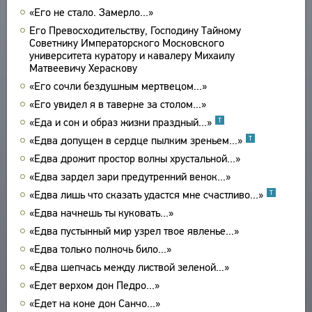
«Его не стало. Замерло...»
ПРОИЗВЕДЕНИЯ
Его Превосходительству, Господину Тайному
ИЗДАНИЯ
Советнику Императорского Московского
университета куратору и кавалеру Михаилу
ЭНЦИКЛОПЕДИЯ
Матвеевичу Хераскову
«Его сочли бездушным мертвецом...»
СЛОВНИК
ТЕЗАУРУС
«Его увидел я в таверне за столом...»
ВСЕ БИОСПРАВКИ
СТРУКТУРА
«Еда и сон и образ жизни праздный...»
Т
ПОИСК
ПОЭТЫ
УКАЗАТЕЛЬ ТЕРМИНОВ
«Едва допущен в сердце пылким зреньем...»
Т
ПЕРЕВОДЧИКИ
О ПРОЕКТЕ
«Едва дрожит простор волны хрустальной...»
ИССЛЕДОВАТЕЛИ
КРАТКО О ПРОЕКТЕ
«Едва зардел зари предутренний венок...»
ОБРАТНАЯ СВЯЗЬ
ЦЕЛИ ПРОЕКТА
«Едва лишь что сказать удастся мне счастливо...»
Т
ПОЛЬЗОВАТЕЛЬСКОЕ СОГЛАШЕНИЕ
«Едва начнешь ты куковать...»
ПОДСИСТЕМЫ
«Едва пустынный мир узрел твое явленье...»
КОРПУС
ЗАКЛАДКИ
«Едва только полночь било...»
БИБЛИОТЕКА
«Едва шепчась между листвой зеленой...»
ЭНЦИКЛОПЕДИЯ
«Едет верхом дон Педро...»
ТЕЗАУРУС
«Едет на коне дон Санчо...»
ФУНКЦИОНАЛЬНОСТЬ