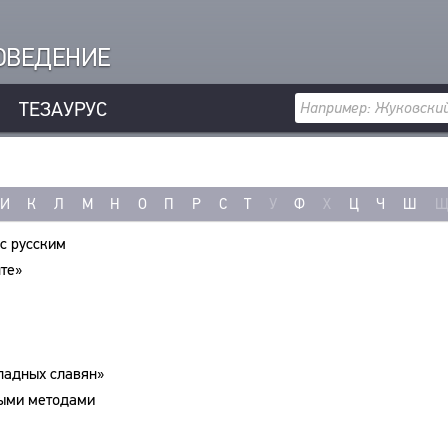
РОВЕДЕНИЕ
ТЕЗАУРУС
И
К
Л
М
Н
О
П
Р
С
Т
У
Ф
Х
Ц
Ч
Ш
с русским
те»
падных славян»
ными методами