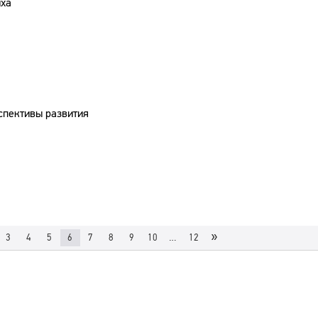
иха
рспективы развития
»
3
4
5
6
7
8
9
10
…
12