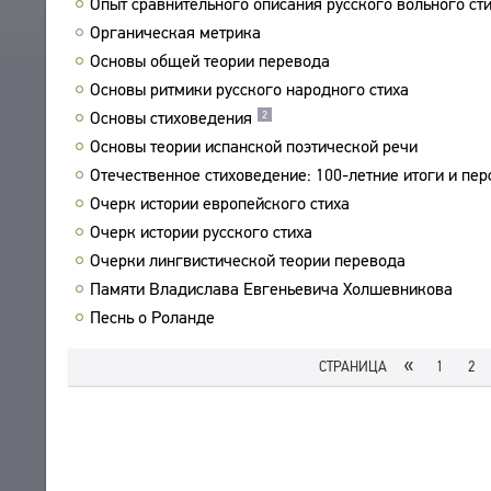
Опыт сравнительного описания русского вольного ст
ПРОИЗВЕДЕНИЯ
Органическая метрика
ИЗДАНИЯ
Основы общей теории перевода
Основы ритмики русского народного стиха
ЭНЦИКЛОПЕДИЯ
Основы стиховедения
2
СЛОВНИК
Основы теории испанской поэтической речи
ТЕЗАУРУС
ВСЕ БИОСПРАВКИ
Отечественное стиховедение: 100-летние итоги и пе
СТРУКТУРА
ПОИСК
ПОЭТЫ
Очерк истории европейского стиха
УКАЗАТЕЛЬ ТЕРМИНОВ
ПЕРЕВОДЧИКИ
Очерк истории русского стиха
О ПРОЕКТЕ
ИССЛЕДОВАТЕЛИ
Очерки лингвистической теории перевода
КРАТКО О ПРОЕКТЕ
ОБРАТНАЯ СВЯЗЬ
Памяти Владислава Евгеньевича Холшевникова
ЦЕЛИ ПРОЕКТА
Песнь о Роланде
ПОЛЬЗОВАТЕЛЬСКОЕ СОГЛАШЕНИЕ
ПОДСИСТЕМЫ
«
КОРПУС
СТРАНИЦА
1
2
ЗАКЛАДКИ
БИБЛИОТЕКА
ЭНЦИКЛОПЕДИЯ
ТЕЗАУРУС
ФУНКЦИОНАЛЬНОСТЬ