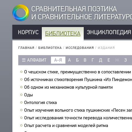
СРАВНИТЕЛЬНАЯ ПОЭТИКА
И СРАВНИТЕЛЬНОЕ ЛИТЕРАТУ
КОРПУС
ЭНЦИКЛОПЕДИЯ
БИБЛИОТЕКА
КОРПУС
РУССКОЯЗЫЧНЫЕ АВТОРЫ
БИБЛИОТЕКА
ГЛАВНАЯ
/
БИБЛИОТЕКА
/
ИССЛЕДОВАНИЯ
/
ИЗДАНИЯ
ИНОЯЗЫЧНЫЕ АВТОРЫ
ТЕКСТЫ
АЛФАВИТ
А–Я
А
Б
В
Г
Д
Е
Ж
З
РУССКОЯЗЫЧНЫЕ ПРОИЗВЕДЕНИЯ
АВТОРЫ
ИНОЯЗЫЧНЫЕ ПРОИЗВЕДЕНИЯ
О чешском стихе, преимущественно в сопоставлении 
ПРОИЗВЕДЕНИЯ
МЕТРИКА
Об источниках стихотворения Пушкина «Из Пиндемон
ИЗДАНИЯ
СТРОФИКА
Об одном из механизмов культурной памяти
ИССЛЕДОВАНИЯ
ЯЗЫКИ
Оды
АВТОРЫ
РЕЧЕВЫЕ ФОРМЫ
Онтология стиха
ПРОИЗВЕДЕНИЯ
Опыт изучения вольного стиха пушкинских «Песен за
ТИПЫ
ИЗДАНИЯ
Опыт исследования точности перевода количествен
КОЛИЧЕСТВО ПЕРЕВОДОВ
БИБЛИОГРАФИЧЕСКИЕ ПУБЛИКАЦИИ
Опыт расчета и сравнения моделей ритма
СОСТАВИТЕЛИ