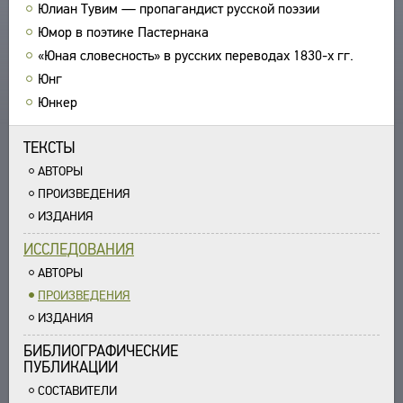
Юлиан Тувим — пропагандист русской поэзии
ПРОИЗВЕДЕНИЯ
Юмор в поэтике Пастернака
ИЗДАНИЯ
«Юная словесность» в русских переводах 1830-х гг.
Юнг
ЭНЦИКЛОПЕДИЯ
Юнкер
СЛОВНИК
ТЕЗАУРУС
ВСЕ БИОСПРАВКИ
ТЕКСТЫ
СТРУКТУРА
ПОИСК
ПОЭТЫ
АВТОРЫ
УКАЗАТЕЛЬ ТЕРМИНОВ
ПЕРЕВОДЧИКИ
ПРОИЗВЕДЕНИЯ
О ПРОЕКТЕ
ИССЛЕДОВАТЕЛИ
ИЗДАНИЯ
КРАТКО О ПРОЕКТЕ
ОБРАТНАЯ СВЯЗЬ
ИССЛЕДОВАНИЯ
ЦЕЛИ ПРОЕКТА
ПОЛЬЗОВАТЕЛЬСКОЕ СОГЛАШЕНИЕ
АВТОРЫ
ПОДСИСТЕМЫ
ПРОИЗВЕДЕНИЯ
КОРПУС
ЗАКЛАДКИ
ИЗДАНИЯ
БИБЛИОТЕКА
ЭНЦИКЛОПЕДИЯ
БИБЛИОГРАФИЧЕСКИЕ
ПУБЛИКАЦИИ
ТЕЗАУРУС
СОСТАВИТЕЛИ
ФУНКЦИОНАЛЬНОСТЬ