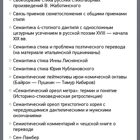
произведений В. Жаботинского
УКАЗАТЕЛИ
Связь приемов сюжетосложения с общими приемами
ПОИСК
стиля
СВЯЗИ
Семантика 4-стопного дактиля с односложным
цезурным усечением в русской поэзии XVIII — начала
СОЗДАТЕЛИ ПРОЕКТА
XIX вв.
Семантика стиха и проблема поэтического перевода
(на материале итальянской пушкинианы)
Семантика стиха Инны Лиснянской
Семантика стиха Юрия Кублановского
Семантические лейтмотивы ирои-комической октавы
(Байрон — Пушкин — Тимур Кибиров)
«Семантический ореол метра»: термин и понятие
(Историко-стиховедческая ретроспекция)
Семантический ореол трехстопного хорея с
чередующимися дактилическими и мужскими
окончаниями
Семиотический комментарий к чешской книге о
переводе
Сен-Ламбер