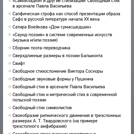
«Самокладки» и другие стилизации: Свободный стих
в арсенале Павла Васильева
ПРОИЗВЕДЕНИЯ
Сапфическая строфа как способ презентации образа
ИЗДАНИЯ
Сафо в русской литературе начала XX века
Сатира Воейкова «Дом сумасшедших»
ЭНЦИКЛОПЕДИЯ
«Саунд-поэзия» в системе современных искусств
СЛОВНИК
(музыка и/или поэзия)
ТЕЗАУРУС
ВСЕ БИОСПРАВКИ
Сборник поэта-переводчика
СТРУКТУРА
ПОИСК
ПОЭТЫ
Сверхдлинные размеры в поэзии Бальмонта
УКАЗАТЕЛЬ ТЕРМИНОВ
ПЕРЕВОДЧИКИ
Свифт
О ПРОЕКТЕ
ИССЛЕДОВАТЕЛИ
Свободное стихосложение Виктора Сосноры
КРАТКО О ПРОЕКТЕ
ОБРАТНАЯ СВЯЗЬ
Свободные звуковые формы у Пушкина
ЦЕЛИ ПРОЕКТА
Свободный стих в арсенале Павла Васильева
ПОЛЬЗОВАТЕЛЬСКОЕ СОГЛАШЕНИЕ
ПОДСИСТЕМЫ
Свободный стих и метрический стих в современной
КОРПУС
польской поэзии
ЗАКЛАДКИ
Свободный стих символистов
БИБЛИОТЕКА
Своеобразие ритмического движения в трехсложных
ЭНЦИКЛОПЕДИЯ
размерах А. Т. Твардовского (на примере
ТЕЗАУРУС
трехстопного амфибрахия)
ФУНКЦИОНАЛЬНОСТЬ
Своеобразие стиха русских стихотворных