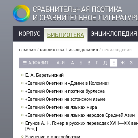
СРАВНИТЕЛЬНАЯ ПОЭТИКА
И СРАВНИТЕЛЬНОЕ ЛИТЕРАТУ
КОРПУС
ЭНЦИКЛОПЕДИЯ
БИБЛИОТЕКА
КОРПУС
РУССКОЯЗЫЧНЫЕ АВТОРЫ
БИБЛИОТЕКА
ГЛАВНАЯ
/
БИБЛИОТЕКА
/
ИССЛЕДОВАНИЯ
/
ПРОИЗВЕДЕНИЯ
ИНОЯЗЫЧНЫЕ АВТОРЫ
ТЕКСТЫ
АЛФАВИТ
А–Я
А
Б
В
Г
Д
Е
Ж
З
РУССКОЯЗЫЧНЫЕ ПРОИЗВЕДЕНИЯ
АВТОРЫ
ИНОЯЗЫЧНЫЕ ПРОИЗВЕДЕНИЯ
Е. А. Баратынский
ПРОИЗВЕДЕНИЯ
МЕТРИКА
«Евгений Онегин» и «Домик в Коломне»
ИЗДАНИЯ
СТРОФИКА
«Евгений Онегин» и поэтика бурлеска
ИССЛЕДОВАНИЯ
ЯЗЫКИ
«Евгений Онегин» на эстонском языке
АВТОРЫ
РЕЧЕВЫЕ ФОРМЫ
«Евгений Онегин» на языках мира
ПРОИЗВЕДЕНИЯ
«Евгений Онегин» на языках народов Средней Азии
ТИПЫ
ИЗДАНИЯ
Егунов А. Н. Гомер в русских переводах XVIII—XIX ве
КОЛИЧЕСТВО ПЕРЕВОДОВ
[Рец.]
БИБЛИОГРАФИЧЕСКИЕ ПУБЛИКАЦИИ
СОСТАВИТЕЛИ
Единение в многообразии