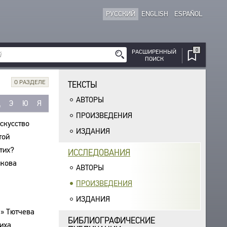
РУССКИЙ
ENGLISH
ESPAÑOL
0
РАСШИРЕННЫЙ
ПОИСК
О РАЗДЕЛЕ
ТЕКСТЫ
АВТОРЫ
Щ
Э
Ю
Я
ПРОИЗВЕДЕНИЯ
скусство
ИЗДАНИЯ
той
тих?
ИССЛЕДОВАНИЯ
шкова
АВТОРЫ
ПРОИЗВЕДЕНИЯ
ИЗДАНИЯ
!» Тютчева
БИБЛИОГРАФИЧЕСКИЕ
тиха