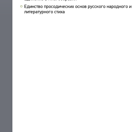
Единство просодических основ русского народного и
ПРОИЗВЕДЕНИЯ
литературного стиха
ИЗДАНИЯ
ЭНЦИКЛОПЕДИЯ
СЛОВНИК
ТЕЗАУРУС
ВСЕ БИОСПРАВКИ
СТРУКТУРА
ПОИСК
ПОЭТЫ
УКАЗАТЕЛЬ ТЕРМИНОВ
ПЕРЕВОДЧИКИ
О ПРОЕКТЕ
ИССЛЕДОВАТЕЛИ
КРАТКО О ПРОЕКТЕ
ОБРАТНАЯ СВЯЗЬ
ЦЕЛИ ПРОЕКТА
ПОЛЬЗОВАТЕЛЬСКОЕ СОГЛАШЕНИЕ
ПОДСИСТЕМЫ
КОРПУС
ЗАКЛАДКИ
БИБЛИОТЕКА
ЭНЦИКЛОПЕДИЯ
ТЕЗАУРУС
ФУНКЦИОНАЛЬНОСТЬ