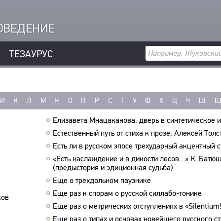
РОВЕДЕНИЕ
ТЕЗАУРУС
И
К
Л
М
Н
О
П
Р
С
Т
У
Ф
Х
Ц
Ч
Ш
Елизавета Мнацаканова: дверь в синтетическое и
Естественный путь от стиха к прозе: Алексей Толс
Есть ли в русском эпосе трехударный акцентный с
«Есть наслаждение и в дикости лесов...» К. Батю
(предыстория и эдиционная судьба)
Еще о трехдольном паузнике
Еще раз к спорам о русской силлабо-тонике
ков
Еще раз о метрических отступлениях в «Silentium
Еще раз о типах и основах новейшего русского с