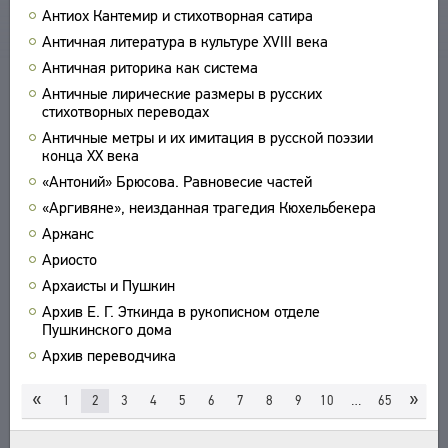
Антиох Кантемир и стихотворная сатира
УКАЗАТЕЛИ
Античная литература в культуре XVIII века
ПОИСК
Античная риторика как система
СВЯЗИ
Античные лирические размеры в русских
СОЗДАТЕЛИ ПРОЕКТА
стихотворных переводах
Античные метры и их имитация в русской поэзии
конца XX века
«Антоний» Брюсова. Равновесие частей
«Аргивяне», неизданная трагедия Кюхельбекера
Аржанс
Ариосто
Архаисты и Пушкин
Архив Е. Г. Эткинда в рукописном отделе
Пушкинского дома
Архив переводчика
«
»
1
2
3
4
5
6
7
8
9
10
…
65