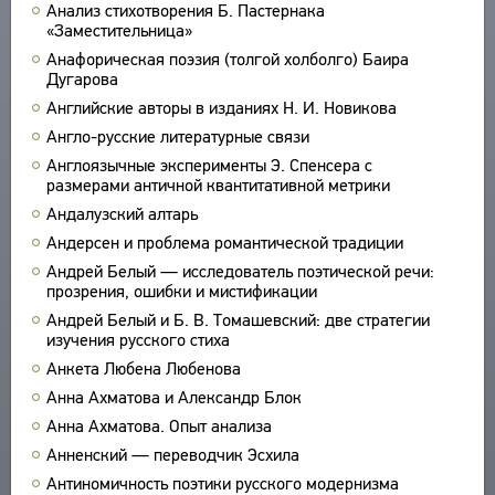
Анализ стихотворения Б. Пастернака
ПРОИЗВЕДЕНИЯ
«Заместительница»
ИЗДАНИЯ
Анафорическая поэзия (толгой холболго) Баира
Дугарова
ЭНЦИКЛОПЕДИЯ
Английские авторы в изданиях Н. И. Новикова
Англо-русские литературные связи
СЛОВНИК
ТЕЗАУРУС
Англоязычные эксперименты Э. Спенсера с
ВСЕ БИОСПРАВКИ
СТРУКТУРА
размерами античной квантитативной метрики
ПОИСК
ПОЭТЫ
Андалузский алтарь
УКАЗАТЕЛЬ ТЕРМИНОВ
ПЕРЕВОДЧИКИ
О ПРОЕКТЕ
Андерсен и проблема романтической традиции
ИССЛЕДОВАТЕЛИ
Андрей Белый — исследователь поэтической речи:
КРАТКО О ПРОЕКТЕ
ОБРАТНАЯ СВЯЗЬ
прозрения, ошибки и мистификации
ЦЕЛИ ПРОЕКТА
Андрей Белый и Б. В. Томашевский: две стратегии
ПОЛЬЗОВАТЕЛЬСКОЕ СОГЛАШЕНИЕ
ПОДСИСТЕМЫ
изучения русского стиха
КОРПУС
Анкета Любена Любенова
ЗАКЛАДКИ
Анна Ахматова и Александр Блок
БИБЛИОТЕКА
Анна Ахматова. Опыт анализа
ЭНЦИКЛОПЕДИЯ
Анненский — переводчик Эсхила
ТЕЗАУРУС
Антиномичность поэтики русского модернизма
ФУНКЦИОНАЛЬНОСТЬ