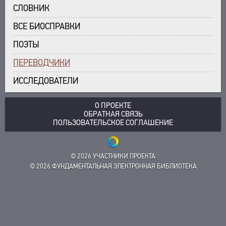
СЛОВНИК
О ПРОЕКТЕ
ПРОИЗВЕДЕНИЯ
ВСЕ БИОСПРАВКИ
ИЗДАНИЯ
КРАТКО О ПРОЕКТЕ
ОБРАТНАЯ СВЯЗЬ
ЦЕЛИ ПРОЕКТА
ПОЭТЫ
ПОЛЬЗОВАТЕЛЬСКОЕ СОГЛАШЕНИЕ
ПОДСИСТЕМЫ
ПЕРЕВОДЧИКИ
КОРПУС
ЗАКЛАДКИ
ИССЛЕДОВАТЕЛИ
БИБЛИОТЕКА
ЭНЦИКЛОПЕДИЯ
О ПРОЕКТЕ
ТЕЗАУРУС
ОБРАТНАЯ СВЯЗЬ
ПОЛЬЗОВАТЕЛЬСКОЕ СОГЛАШЕНИЕ
ФУНКЦИОНАЛЬНОСТЬ
УКАЗАТЕЛИ
ПОИСК
© 2026 УЧАСТНИКИ ПРОЕКТА
СВЯЗИ
© 2026 ФУНДАМЕНТАЛЬНАЯ ЭЛЕКТРОННАЯ БИБЛИОТЕКА
СОЗДАТЕЛИ ПРОЕКТА