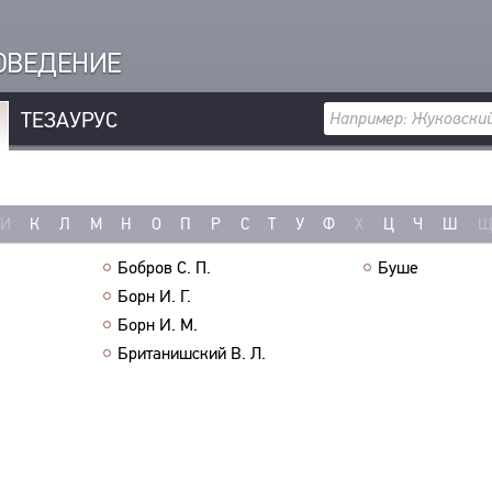
РОВЕДЕНИЕ
ТЕЗАУРУС
И
К
Л
М
Н
О
П
Р
С
Т
У
Ф
Х
Ц
Ч
Ш
Бобров С. П.
Буше
Борн И. Г.
Борн И. М.
Британишский В. Л.