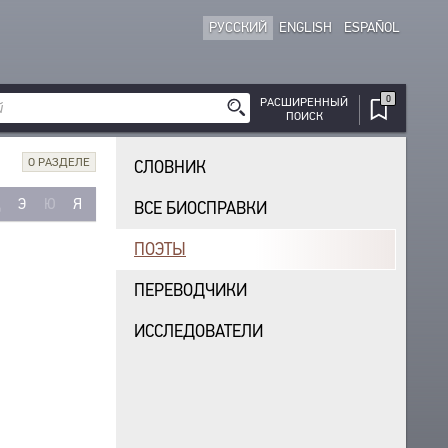
РУССКИЙ
ENGLISH
ESPAÑOL
0
РАСШИРЕННЫЙ
ПОИСК
О РАЗДЕЛЕ
СЛОВНИК
Щ
Э
Ю
Я
ВСЕ БИОСПРАВКИ
ПОЭТЫ
ПЕРЕВОДЧИКИ
ИССЛЕДОВАТЕЛИ