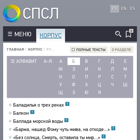
СПСЛ
РУ
EN
ES
0
МЕНЮ
КОРПУС
КОРПУС
РУССКОЯЗЫЧНЫЕ АВТОРЫ
ГЛАВНАЯ
/
КОРПУС
/
РУССКОЯЗЫЧНЫЕ ПРОИЗВЕДЕНИЯ
ПОЛНЫЕ ТЕКСТЫ
О РАЗДЕЛЕ
ИНОЯЗЫЧНЫЕ АВТОРЫ
АЛФАВИТ
А–Я
А
Б
В
Г
Д
Е
РУССКОЯЗЫЧНЫЕ ПРОИЗВЕДЕНИЯ
Ж
З
И
К
Л
М
ИНОЯЗЫЧНЫЕ ПРОИЗВЕДЕНИЯ
Н
О
П
Р
С
Т
МЕТРИКА
У
Ф
Х
Ц
Ч
Ш
СТРОФИКА
Щ
Э
Ю
Я
ЯЗЫКИ
Баладилья о трех реках
Т
РЕЧЕВЫЕ ФОРМЫ
Балкон
Т
ТИПЫ
Баллада морской воды
Т
КОЛИЧЕСТВО ПЕРЕВОДОВ
«Барма, нашед Фому чуть жива, на отходе...»
Т
«Без солнца, Смерть, оставила ты мир...»
Т
БИБЛИОТЕКА