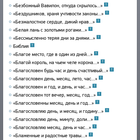
«Безбожный Вавилон, откуда скрылось...»
Т
ТЕКСТЫ
ЭНЦИКЛОПЕДИЯ
«Бездушников, храня учтивости законы...»
Т
АВТОРЫ
СЛОВНИК
«Безжалостное сердце, дикий нрав...»
Т
ПРОИЗВЕДЕНИЯ
ТЕЗАУРУС
«Белая лань с золотыми рогами...»
ВСЕ БИОСПРАВКИ
Т
ИЗДАНИЯ
СТРУКТУРА
«Бессмысленно теряя дни за днями...»
Т
ПОИСК
ПОЭТЫ
ИССЛЕДОВАНИЯ
УКАЗАТЕЛЬ ТЕРМИНОВ
Библия
Т
ПЕРЕВОДЧИКИ
О ПРОЕКТЕ
АВТОРЫ
«Благое место, где в один из дней...»
Т
ИССЛЕДОВАТЕЛИ
ПРОИЗВЕДЕНИЯ
КРАТКО О ПРОЕКТЕ
«Благой король, на чьем челе корона...»
Т
ОБРАТНАЯ СВЯЗЬ
ИЗДАНИЯ
ЦЕЛИ ПРОЕКТА
«Благословен будь час и день счастливый...»
Т
ПОЛЬЗОВАТЕЛЬСКОЕ СОГЛАШЕНИЕ
БИБЛИОГРАФИЧЕСКИЕ ПУБЛИКАЦИИ
ПОДСИСТЕМЫ
«Благословен день, месяц, лето, час...»
Т
СОСТАВИТЕЛИ
КОРПУС
«Благословен и год, и день, и час...»
Т
ЗАКЛАДКИ
«Благословен тот вечер, месяц, год...»
ПРОИЗВЕДЕНИЯ
БИБЛИОТЕКА
Т
«Благословенны месяц, день и год...»
Т
ИЗДАНИЯ
ЭНЦИКЛОПЕДИЯ
«Благословляю день, и месяц, и годину...»
Т
ТЕЗАУРУС
«Благословляю день, минуту, доли...»
Т
ФУНКЦИОНАЛЬНОСТЬ
«Благословляю месяц, день и час...»
Т
УКАЗАТЕЛИ
«Блаженные и радостные травы...»
Т
ПОИСК