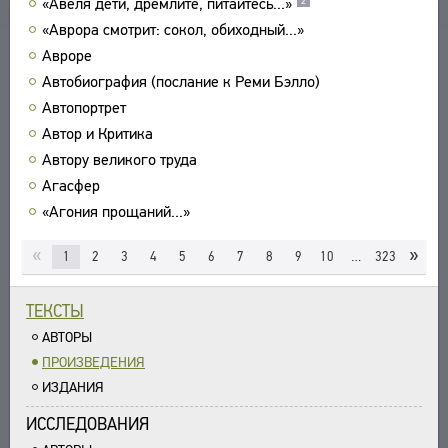
«Авеля дети, дремлите, питайтесь...»
2
УКАЗАТЕЛИ
«Аврора смотрит: сокол, обиходный...»
ПОИСК
Авроре
СВЯЗИ
Автобиография (послание к Реми Бэлло)
Автопортрет
СОЗДАТЕЛИ ПРОЕКТА
Автор и Критика
Автору великого труда
Агасфер
«Агония прощаний...»
«
»
1
2
3
4
5
6
7
8
9
10
…
323
ТЕКСТЫ
АВТОРЫ
ПРОИЗВЕДЕНИЯ
ИЗДАНИЯ
ИССЛЕДОВАНИЯ