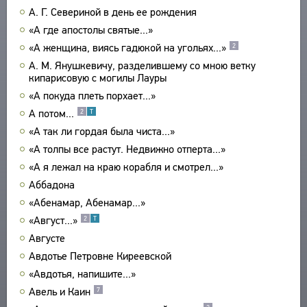
А. Г. Севериной в день ее рождения
ПРОИЗВЕДЕНИЯ
«А где апостолы святые...»
ИЗДАНИЯ
«А женщина, виясь гадюкой на угольях...»
2
ЭНЦИКЛОПЕДИЯ
А. М. Янушкевичу, разделившему со мною ветку
кипарисовую с могилы Лауры
СЛОВНИК
ТЕЗАУРУС
«А покуда плеть порхает...»
ВСЕ БИОСПРАВКИ
А потом...
2
Т
СТРУКТУРА
ПОИСК
ПОЭТЫ
«А так ли гордая была чиста...»
УКАЗАТЕЛЬ ТЕРМИНОВ
ПЕРЕВОДЧИКИ
«А толпы все растут. Недвижно отперта...»
О ПРОЕКТЕ
ИССЛЕДОВАТЕЛИ
«А я лежал на краю корабля и смотрел...»
КРАТКО О ПРОЕКТЕ
ОБРАТНАЯ СВЯЗЬ
Аббадона
ЦЕЛИ ПРОЕКТА
«Абенамар, Абенамар...»
ПОЛЬЗОВАТЕЛЬСКОЕ СОГЛАШЕНИЕ
ПОДСИСТЕМЫ
«Август...»
2
Т
КОРПУС
ЗАКЛАДКИ
Августе
БИБЛИОТЕКА
Авдотье Петровне Киреевской
ЭНЦИКЛОПЕДИЯ
«Авдотья, напишите...»
ТЕЗАУРУС
Авель и Каин
7
ФУНКЦИОНАЛЬНОСТЬ